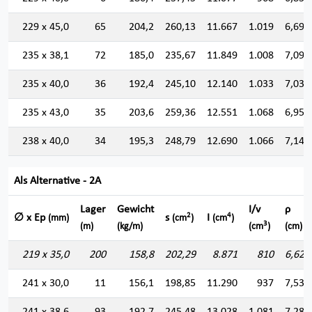
229 x 45,0
65
204,2
260,13
11.667
1.019
6,697
235 x 38,1
72
185,0
235,67
11.849
1.008
7,090
235 x 40,0
36
192,4
245,10
12.140
1.033
7,037
235 x 43,0
35
203,6
259,36
12.551
1.068
6,956
238 x 40,0
34
195,3
248,79
12.690
1.066
7,141
Als Alternative - 2A
Lager
Gewicht
I/v
ρ
2
4
∅ x Ep
s
I
(mm)
(cm
)
(cm
)
3
(m)
(kg/m)
(cm
)
(cm)
219 x 35,0
200
158,8
202,29
8.871
810
6,622
241 x 30,0
11
156,1
198,85
11.290
937
7,534