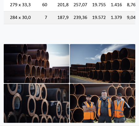
279 x 33,3
60
201,8
257,07
19.755
1.416
8,766
284 x 30,0
7
187,9
239,36
19.572
1.379
9,042