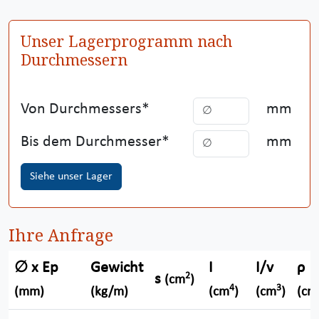
Unser Lagerprogramm nach
Durchmessern
Von Durchmessers
mm
Bis dem Durchmesser
mm
Siehe unser Lager
Ihre Anfrage
∅ x Ep
Gewicht
I
I/v
ρ
2
s
(cm
)
4
3
(mm)
(kg/m)
(cm
)
(cm
)
(cm