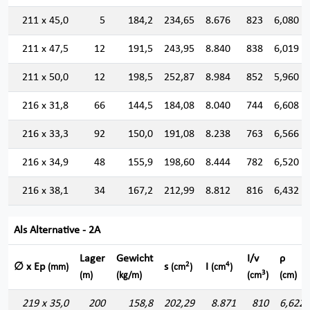
211 x 45,0
5
184,2
234,65
8.676
823
6,080
211 x 47,5
12
191,5
243,95
8.840
838
6,019
211 x 50,0
12
198,5
252,87
8.984
852
5,960
216 x 31,8
66
144,5
184,08
8.040
744
6,608
216 x 33,3
92
150,0
191,08
8.238
763
6,566
216 x 34,9
48
155,9
198,60
8.444
782
6,520
216 x 38,1
34
167,2
212,99
8.812
816
6,432
Als Alternative - 2A
Lager
Gewicht
I/v
ρ
2
4
∅ x Ep
s
I
(mm)
(cm
)
(cm
)
3
(m)
(kg/m)
(cm
)
(cm)
219 x 35,0
200
158,8
202,29
8.871
810
6,622