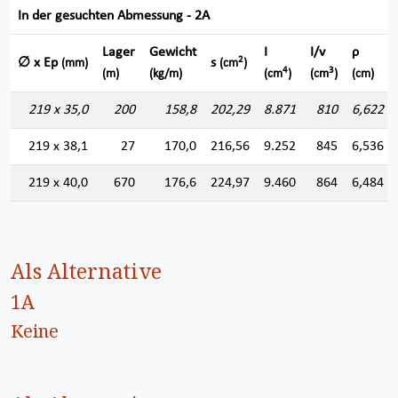
In der gesuchten Abmessung - 2A
Lager
Gewicht
I
I/v
ρ
2
∅ x Ep
s
(mm)
(cm
)
4
3
(m)
(kg/m)
(cm
)
(cm
)
(cm)
219 x 35,0
200
158,8
202,29
8.871
810
6,622
219 x 38,1
27
170,0
216,56
9.252
845
6,536
219 x 40,0
670
176,6
224,97
9.460
864
6,484
Als Alternative
1A
Keine