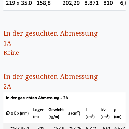
219 x 35,0
158,8
202,29
8.871
810
6,6
In der gesuchten Abmessung
1A
Keine
In der gesuchten Abmessung
2A
In der gesuchten Abmessung - 2A
Lager
Gewicht
I
I/v
ρ
2
∅ x Ep
s
(mm)
(cm
)
4
3
(m)
(kg/m)
(cm
)
(cm
)
(cm)
219 x 35,0
200
158,8
202,29
8.871
810
6,622