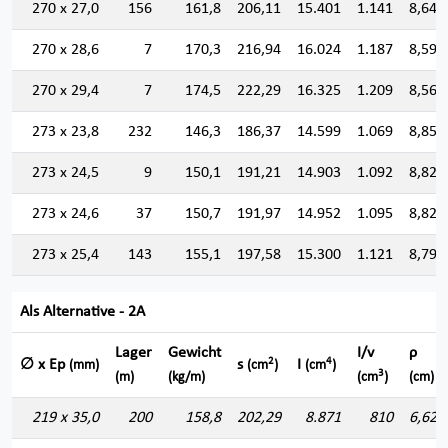
270 x 27,0
156
161,8
206,11
15.401
1.141
8,644
270 x 28,6
7
170,3
216,94
16.024
1.187
8,594
270 x 29,4
7
174,5
222,29
16.325
1.209
8,569
273 x 23,8
232
146,3
186,37
14.599
1.069
8,850
273 x 24,5
9
150,1
191,21
14.903
1.092
8,828
273 x 24,6
37
150,7
191,97
14.952
1.095
8,825
273 x 25,4
143
155,1
197,58
15.300
1.121
8,799
Als Alternative - 2A
Lager
Gewicht
I/v
ρ
2
4
∅ x Ep
s
I
(mm)
(cm
)
(cm
)
3
(m)
(kg/m)
(cm
)
(cm)
219 x 35,0
200
158,8
202,29
8.871
810
6,622