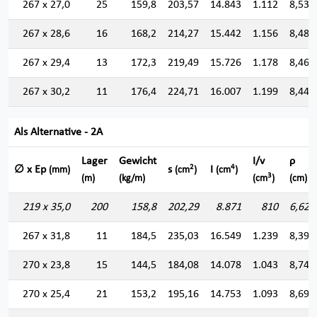
267 x 27,0
25
159,8
203,57
14.843
1.112
8,538
267 x 28,6
16
168,2
214,27
15.442
1.156
8,489
267 x 29,4
13
172,3
219,49
15.726
1.178
8,464
267 x 30,2
11
176,4
224,71
16.007
1.199
8,440
Als Alternative - 2A
Lager
Gewicht
I/v
ρ
2
4
∅ x Ep
s
I
(mm)
(cm
)
(cm
)
3
(m)
(kg/m)
(cm
)
(cm)
219 x 35,0
200
158,8
202,29
8.871
810
6,622
267 x 31,8
11
184,5
235,03
16.549
1.239
8,391
270 x 23,8
15
144,5
184,08
14.078
1.043
8,745
270 x 25,4
21
153,2
195,16
14.753
1.093
8,694