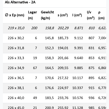
Als Alternative - 2A
Lager
Gewicht
I/v
ρ
2
4
∅ x Ep
s
I
(mm)
(cm
)
(cm
)
3
(m)
(kg/m)
(cm
)
(cm)
219 x 35,0
200
158,8
202,29
8.871
810
6,622
226 x 30,2
6
145,8
185,73
9.112
807
7,004
226 x 31,8
7
152,3
194,01
9.391
831
6,957
226 x 33,3
19
158,3
201,66
9.640
853
6,913
226 x 34,9
67
164,5
209,55
9.885
875
6,868
226 x 36,5
7
170,6
217,32
10.117
895
6,822
226 x 38,1
6
176,6
224,97
10.337
915
6,778
226 x 40,0
49
183,5
233,76
10.576
936
6,726
226 x 45,0
21
200,9
255,92
11.128
985
6,594