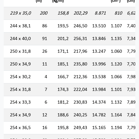
(m)
(kg/m)
(cm
)
(cm)
219 x 35,0
200
158,8
202,29
8.871
810
6,622
244 x 38,1
86
193,5
246,50
13.510
1.107
7,403
244 x 40,0
91
201,2
256,31
13.846
1.135
7,349
250 x 31,8
26
171,1
217,96
13.247
1.060
7,795
250 x 34,9
11
185,1
235,80
13.996
1.120
7,704
254 x 30,2
4
166,7
212,36
13.538
1.066
7,984
254 x 31,8
7
174,3
222,04
13.984
1.101
7,935
254 x 33,3
6
181,2
230,83
14.374
1.132
7,891
254 x 34,9
12
188,6
240,25
14.782
1.164
7,843
254 x 36,5
16
195,8
249,43
15.165
1.194
7,797