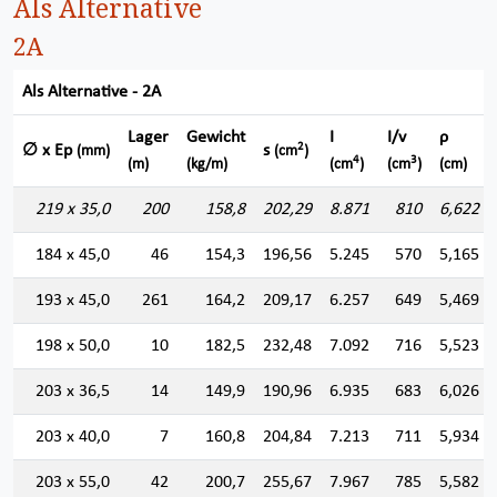
Als Alternative
2A
Als Alternative - 2A
Lager
Gewicht
I
I/v
ρ
2
∅ x Ep
s
(mm)
(cm
)
4
3
(m)
(kg/m)
(cm
)
(cm
)
(cm)
219 x 35,0
200
158,8
202,29
8.871
810
6,622
184 x 45,0
46
154,3
196,56
5.245
570
5,165
193 x 45,0
261
164,2
209,17
6.257
649
5,469
198 x 50,0
10
182,5
232,48
7.092
716
5,523
203 x 36,5
14
149,9
190,96
6.935
683
6,026
203 x 40,0
7
160,8
204,84
7.213
711
5,934
203 x 55,0
42
200,7
255,67
7.967
785
5,582