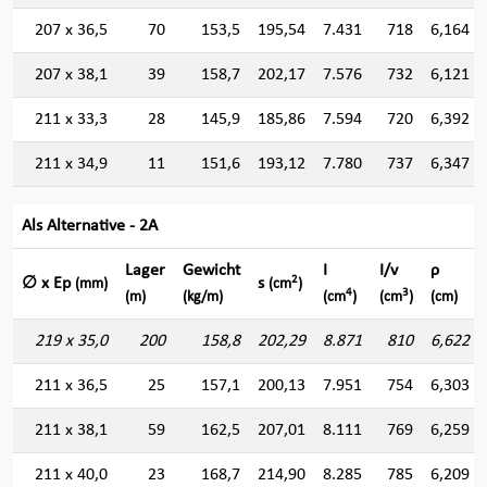
207 x 36,5
70
153,5
195,54
7.431
718
6,164
207 x 38,1
39
158,7
202,17
7.576
732
6,121
211 x 33,3
28
145,9
185,86
7.594
720
6,392
211 x 34,9
11
151,6
193,12
7.780
737
6,347
Als Alternative - 2A
Lager
Gewicht
I
I/v
ρ
2
∅ x Ep
s
(mm)
(cm
)
4
3
(m)
(kg/m)
(cm
)
(cm
)
(cm)
219 x 35,0
200
158,8
202,29
8.871
810
6,622
211 x 36,5
25
157,1
200,13
7.951
754
6,303
211 x 38,1
59
162,5
207,01
8.111
769
6,259
211 x 40,0
23
168,7
214,90
8.285
785
6,209