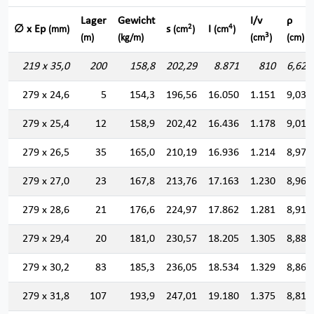
Lager
Gewicht
I/v
ρ
2
4
∅ x Ep
s
I
(mm)
(cm
)
(cm
)
3
(m)
(kg/m)
(cm
)
(cm)
219 x 35,0
200
158,8
202,29
8.871
810
6,622
279 x 24,6
5
154,3
196,56
16.050
1.151
9,036
279 x 25,4
12
158,9
202,42
16.436
1.178
9,010
279 x 26,5
35
165,0
210,19
16.936
1.214
8,976
279 x 27,0
23
167,8
213,76
17.163
1.230
8,960
279 x 28,6
21
176,6
224,97
17.862
1.281
8,910
279 x 29,4
20
181,0
230,57
18.205
1.305
8,885
279 x 30,2
83
185,3
236,05
18.534
1.329
8,860
279 x 31,8
107
193,9
247,01
19.180
1.375
8,811