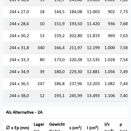
241 x 38,6
93
192,7
245,48
13.028
1.081
7,285
244 x 27,0
18
144,5
184,08
11.003
902
7,731
244 x 28,6
10
151,9
193,50
11.420
936
7,682
244 x 30,2
13
159,2
202,80
11.819
969
7,634
244 x 31,8
340
166,4
211,97
12.199
1.000
7,586
244 x 33,3
80
173,0
220,38
12.535
1.028
7,541
244 x 34,9
39
180,0
229,30
12.881
1.056
7,494
244 x 36,5
247
186,8
237,96
13.203
1.082
7,448
244 x 38,0
12
193,1
245,99
13.493
1.106
7,406
Als Alternative - 2A
Lager
Gewicht
I/v
ρ
2
4
∅ x Ep
s
I
(mm)
(cm
)
(cm
)
3