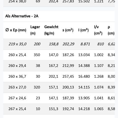
254 x 38,0
69
202,4
257,83
15.502
1.221
7,754
Als Alternative - 2A
Lager
Gewicht
I/v
ρ
2
4
∅ x Ep
s
I
(mm)
(cm
)
(cm
)
3
(m)
(kg/m)
(cm
)
(cm)
219 x 35,0
200
158,8
202,29
8.871
810
6,622
260 x 25,4
350
147,0
187,26
13.034
1.002
8,342
260 x 29,4
38
167,2
212,99
14.388
1.107
8,219
260 x 36,7
30
202,1
257,45
16.480
1.268
8,000
263 x 27,0
320
157,1
200,13
14.115
1.074
8,398
267 x 24,6
23
147,1
187,39
13.905
1.041
8,614
267 x 25,4
10
151,3
192,74
14.218
1.065
8,588