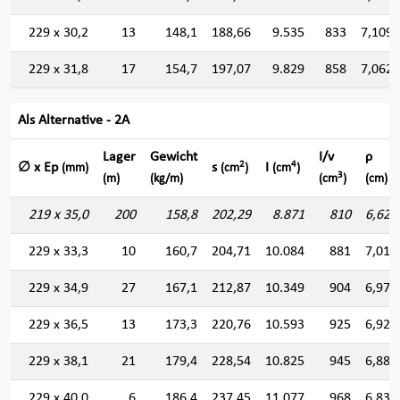
229 x 30,2
13
148,1
188,66
9.535
833
7,109
229 x 31,8
17
154,7
197,07
9.829
858
7,062
Als Alternative - 2A
Lager
Gewicht
I/v
ρ
2
4
∅ x Ep
s
I
(mm)
(cm
)
(cm
)
3
(m)
(kg/m)
(cm
)
(cm)
219 x 35,0
200
158,8
202,29
8.871
810
6,622
229 x 33,3
10
160,7
204,71
10.084
881
7,018
229 x 34,9
27
167,1
212,87
10.349
904
6,972
229 x 36,5
13
173,3
220,76
10.593
925
6,927
229 x 38,1
21
179,4
228,54
10.825
945
6,882
229 x 40,0
6
186,4
237,45
11.077
968
6,830