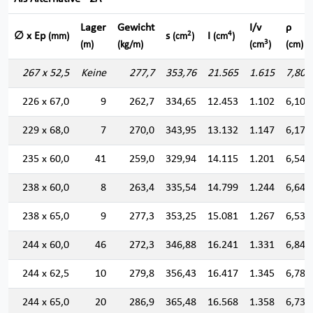
Lager
Gewicht
I/v
ρ
2
4
∅ x Ep
s
I
(mm)
(cm
)
(cm
)
3
(m)
(kg/m)
(cm
)
(cm)
267 x 52,5
Keine
277,7
353,76
21.565
1.615
7,807
226 x 67,0
9
262,7
334,65
12.453
1.102
6,100
229 x 68,0
7
270,0
343,95
13.132
1.147
6,178
235 x 60,0
41
259,0
329,94
14.115
1.201
6,540
238 x 60,0
8
263,4
335,54
14.799
1.244
6,641
238 x 65,0
9
277,3
353,25
15.081
1.267
6,533
244 x 60,0
46
272,3
346,88
16.241
1.331
6,842
244 x 62,5
10
279,8
356,43
16.417
1.345
6,786
244 x 65,0
20
286,9
365,48
16.568
1.358
6,732