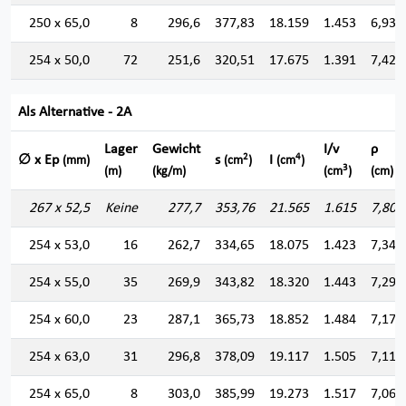
250 x 65,0
8
296,6
377,83
18.159
1.453
6,932
254 x 50,0
72
251,6
320,51
17.675
1.391
7,426
Als Alternative - 2A
Lager
Gewicht
I/v
ρ
2
4
∅ x Ep
s
I
(mm)
(cm
)
(cm
)
3
(m)
(kg/m)
(cm
)
(cm)
267 x 52,5
Keine
277,7
353,76
21.565
1.615
7,807
254 x 53,0
16
262,7
334,65
18.075
1.423
7,349
254 x 55,0
35
269,9
343,82
18.320
1.443
7,299
254 x 60,0
23
287,1
365,73
18.852
1.484
7,179
254 x 63,0
31
296,8
378,09
19.117
1.505
7,110
254 x 65,0
8
303,0
385,99
19.273
1.517
7,066