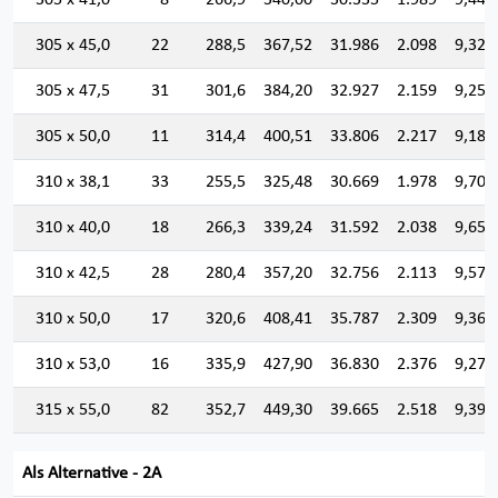
305 x 41,0
8
266,9
340,00
30.335
1.989
9,445
305 x 45,0
22
288,5
367,52
31.986
2.098
9,329
305 x 47,5
31
301,6
384,20
32.927
2.159
9,257
305 x 50,0
11
314,4
400,51
33.806
2.217
9,187
310 x 38,1
33
255,5
325,48
30.669
1.978
9,707
310 x 40,0
18
266,3
339,24
31.592
2.038
9,650
310 x 42,5
28
280,4
357,20
32.756
2.113
9,576
310 x 50,0
17
320,6
408,41
35.787
2.309
9,360
310 x 53,0
16
335,9
427,90
36.830
2.376
9,277
315 x 55,0
82
352,7
449,30
39.665
2.518
9,395
Als Alternative - 2A