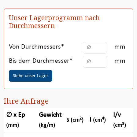
Unser Lagerprogramm nach
Durchmessern
Von Durchmessers
mm
Bis dem Durchmesser
mm
Siehe unser Lager
Ihre Anfrage
∅ x Ep
Gewicht
I/v
ρ
2
4
s
I
(cm
)
(cm
)
3
(mm)
(kg/m)
(cm
)
(