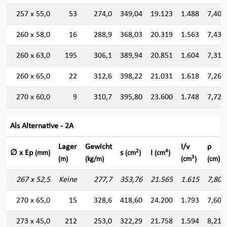
257 x 55,0
53
274,0
349,04
19.123
1.488
7,401
260 x 58,0
16
288,9
368,03
20.319
1.563
7,430
260 x 63,0
195
306,1
389,94
20.851
1.604
7,312
260 x 65,0
22
312,6
398,22
21.031
1.618
7,267
270 x 60,0
9
310,7
395,80
23.600
1.748
7,721
Als Alternative - 2A
Lager
Gewicht
I/v
ρ
2
4
∅ x Ep
s
I
(mm)
(cm
)
(cm
)
3
(m)
(kg/m)
(cm
)
(cm)
267 x 52,5
Keine
277,7
353,76
21.565
1.615
7,807
270 x 65,0
15
328,6
418,60
24.200
1.793
7,603
273 x 45,0
212
253,0
322,29
21.758
1.594
8,216