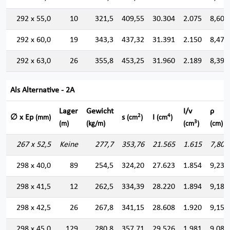
292 x 55,0
10
321,5
409,55
30.304
2.075
8,601
292 x 60,0
19
343,3
437,32
31.391
2.150
8,472
292 x 63,0
26
355,8
453,25
31.960
2.189
8,397
Als Alternative - 2A
Lager
Gewicht
I/v
ρ
2
4
∅ x Ep
s
I
(mm)
(cm
)
(cm
)
3
(m)
(kg/m)
(cm
)
(cm)
267 x 52,5
Keine
277,7
353,76
21.565
1.615
7,807
298 x 40,0
89
254,5
324,20
27.623
1.854
9,230
298 x 41,5
12
262,5
334,39
28.220
1.894
9,186
298 x 42,5
26
267,8
341,15
28.608
1.920
9,157
298 x 45,0
129
280,8
357,71
29.526
1.981
9,085