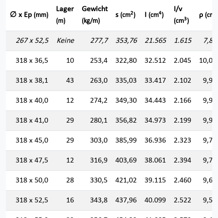
Lager
Gewicht
I/v
2
4
∅ x Ep
s
I
ρ
(mm)
(cm
)
(cm
)
(cm)
3
(m)
(kg/m)
(cm
)
267 x 52,5
Keine
277,7
353,76
21.565
1.615
7,80
318 x 36,5
10
253,4
322,80
32.512
2.045
10,03
318 x 38,1
43
263,0
335,03
33.417
2.102
9,98
318 x 40,0
12
274,2
349,30
34.443
2.166
9,93
318 x 41,0
29
280,1
356,82
34.973
2.199
9,90
318 x 45,0
29
303,0
385,99
36.936
2.323
9,78
318 x 47,5
12
316,9
403,69
38.061
2.394
9,70
318 x 50,0
28
330,5
421,02
39.115
2.460
9,63
318 x 52,5
16
343,8
437,96
40.099
2.522
9,56