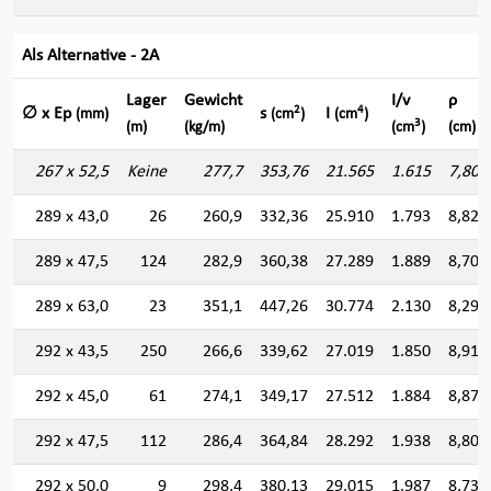
Als Alternative - 2A
Lager
Gewicht
I/v
ρ
2
4
∅ x Ep
s
I
(mm)
(cm
)
(cm
)
3
(m)
(kg/m)
(cm
)
(cm)
267 x 52,5
Keine
277,7
353,76
21.565
1.615
7,807
289 x 43,0
26
260,9
332,36
25.910
1.793
8,829
289 x 47,5
124
282,9
360,38
27.289
1.889
8,701
289 x 63,0
23
351,1
447,26
30.774
2.130
8,294
292 x 43,5
250
266,6
339,62
27.019
1.850
8,919
292 x 45,0
61
274,1
349,17
27.512
1.884
8,876
292 x 47,5
112
286,4
364,84
28.292
1.938
8,806
292 x 50,0
9
298,4
380,13
29.015
1.987
8,736