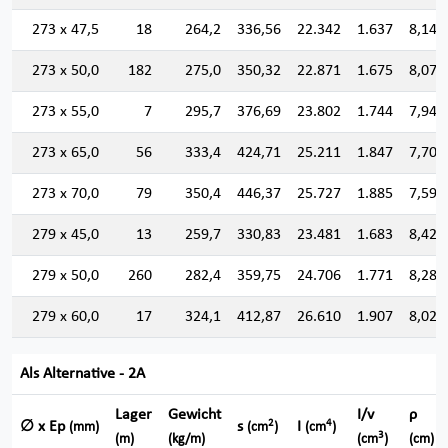
273 x 47,5
18
264,2
336,56
22.342
1.637
8,147
273 x 50,0
182
275,0
350,32
22.871
1.675
8,079
273 x 55,0
7
295,7
376,69
23.802
1.744
7,949
273 x 65,0
56
333,4
424,71
25.211
1.847
7,704
273 x 70,0
79
350,4
446,37
25.727
1.885
7,591
279 x 45,0
13
259,7
330,83
23.481
1.683
8,424
279 x 50,0
260
282,4
359,75
24.706
1.771
8,287
279 x 60,0
17
324,1
412,87
26.610
1.907
8,028
Als Alternative - 2A
Lager
Gewicht
I/v
ρ
2
4
∅ x Ep
s
I
(mm)
(cm
)
(cm
)
3
(m)
(kg/m)
(cm
)
(cm)