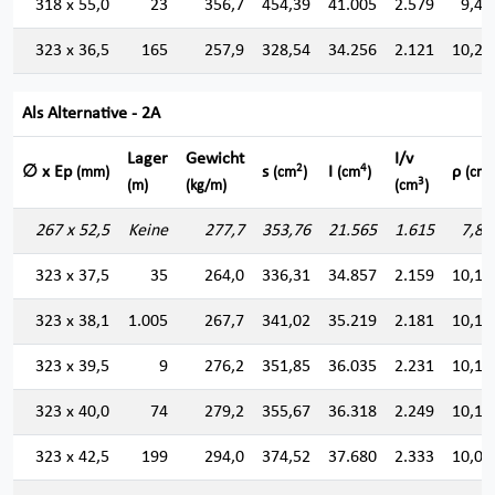
318 x 55,0
23
356,7
454,39
41.005
2.579
9,49
323 x 36,5
165
257,9
328,54
34.256
2.121
10,21
Als Alternative - 2A
Lager
Gewicht
I/v
2
4
∅ x Ep
s
I
ρ
(mm)
(cm
)
(cm
)
(cm)
3
(m)
(kg/m)
(cm
)
267 x 52,5
Keine
277,7
353,76
21.565
1.615
7,80
323 x 37,5
35
264,0
336,31
34.857
2.159
10,18
323 x 38,1
1.005
267,7
341,02
35.219
2.181
10,16
323 x 39,5
9
276,2
351,85
36.035
2.231
10,12
323 x 40,0
74
279,2
355,67
36.318
2.249
10,10
323 x 42,5
199
294,0
374,52
37.680
2.333
10,03