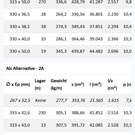
323 x 50,0
270
336,6
428,79
41.287
2.557
9,81
330 x 36,5
28
264,2
336,56
36.801
2.230
10,45
330 x 38,1
18
274,3
349,43
37.851
2.294
10,40
330 x 40,0
10
286,1
364,46
39.043
2.366
10,35
330 x 50,0
19
345,3
439,87
44.482
2.696
10,05
Als Alternative - 2A
Lager
Gewicht
I/v
2
4
∅ x Ep
s
I
ρ
(mm)
(cm
)
(cm
)
(cm)
3
(m)
(kg/m)
(cm
)
267 x 52,5
Keine
277,7
353,76
21.565
1.615
7,80
333 x 42,6
230
305,1
388,66
41.852
2.514
10,37
333 x 43,0
13
307,5
391,72
42.085
2.528
10,36