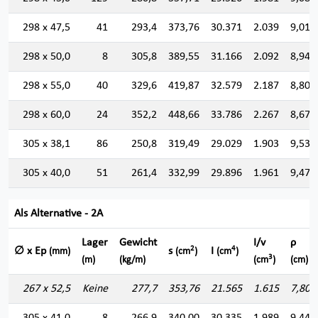
298 x 47,5
41
293,4
373,76
30.371
2.039
9,014
298 x 50,0
8
305,8
389,55
31.166
2.092
8,944
298 x 55,0
40
329,6
419,87
32.579
2.187
8,808
298 x 60,0
24
352,2
448,66
33.786
2.267
8,677
305 x 38,1
86
250,8
319,49
29.029
1.903
9,532
305 x 40,0
51
261,4
332,99
29.896
1.961
9,475
Als Alternative - 2A
Lager
Gewicht
I/v
ρ
2
4
∅ x Ep
s
I
(mm)
(cm
)
(cm
)
3
(m)
(kg/m)
(cm
)
(cm)
267 x 52,5
Keine
277,7
353,76
21.565
1.615
7,807