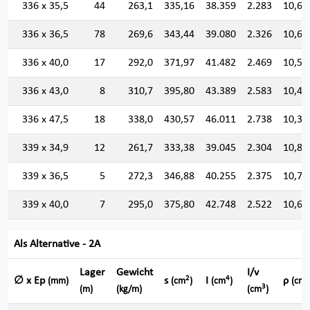
336 x 35,5
44
263,1
335,16
38.359
2.283
10,69
336 x 36,5
78
269,6
343,44
39.080
2.326
10,66
336 x 40,0
17
292,0
371,97
41.482
2.469
10,56
336 x 43,0
8
310,7
395,80
43.389
2.583
10,47
336 x 47,5
18
338,0
430,57
46.011
2.738
10,33
339 x 34,9
12
261,7
333,38
39.045
2.304
10,82
339 x 36,5
5
272,3
346,88
40.255
2.375
10,77
339 x 40,0
7
295,0
375,80
42.748
2.522
10,66
Als Alternative - 2A
Lager
Gewicht
I/v
2
4
∅ x Ep
s
I
ρ
(mm)
(cm
)
(cm
)
(cm)
3
(m)
(kg/m)
(cm
)