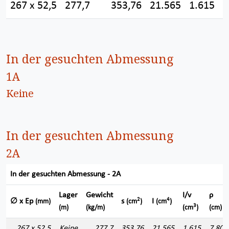
267 x 52,5
277,7
353,76
21.565
1.615
7
In der gesuchten Abmessung
1A
Keine
In der gesuchten Abmessung
2A
In der gesuchten Abmessung - 2A
Lager
Gewicht
I/v
ρ
2
4
∅ x Ep
s
I
(mm)
(cm
)
(cm
)
3
(m)
(kg/m)
(cm
)
(cm)
267 x 52,5
Keine
277,7
353,76
21.565
1.615
7,807