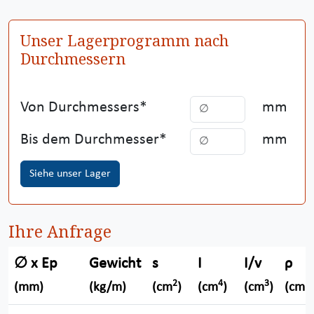
Unser Lagerprogramm nach
Durchmessern
Von Durchmessers
mm
Bis dem Durchmesser
mm
Siehe unser Lager
Ihre Anfrage
∅ x Ep
Gewicht
s
I
I/v
ρ
2
4
3
(mm)
(kg/m)
(cm
)
(cm
)
(cm
)
(cm)