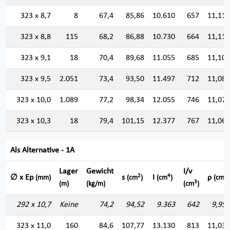
323 x 8,7
8
67,4
85,86
10.610
657
11,116
323 x 8,8
115
68,2
86,88
10.730
664
11,113
323 x 9,1
18
70,4
89,68
11.055
685
11,102
323 x 9,5
2.051
73,4
93,50
11.497
712
11,088
323 x 10,0
1.089
77,2
98,34
12.055
746
11,071
323 x 10,3
18
79,4
101,15
12.377
767
11,061
Als Alternative - 1A
Lager
Gewicht
I/v
2
4
∅ x Ep
s
I
ρ
(mm)
(cm
)
(cm
)
(cm)
3
(m)
(kg/m)
(cm
)
292 x 10,7
Keine
74,2
94,52
9.363
642
9,952
323 x 11,0
160
84,6
107,77
13.130
813
11,037