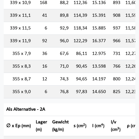
339 x 10,9
168
88,2
112,36
15.136
893
11,606
339 x 11,1
41
89,8
114,39
15.391
908
11,599
339 x 11,5
6
92,9
118,34
15.885
937
11,585
339 x 11,9
92
96,0
122,29
16.377
966
11,572
355 x 7,9
36
67,6
86,11
12.975
731
12,275
355 x 8,3
16
71,0
90,45
13.598
766
12,261
355 x 8,7
12
74,3
94,65
14.197
800
12,247
355 x 9,0
6
76,8
97,83
14.650
825
12,237
Als Alternative - 2A
Lager
Gewicht
I/v
2
4
∅ x Ep
s
I
ρ
(mm)
(cm
)
(cm
)
(cm)
3
(m)
(kg/m)
(cm
)