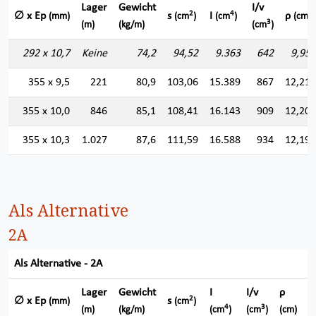
Lager
Gewicht
I/v
2
4
∅ x Ep
s
I
ρ
(mm)
(cm
)
(cm
)
(cm)
3
(m)
(kg/m)
(cm
)
292 x 10,7
Keine
74,2
94,52
9.363
642
9,952
355 x 9,5
221
80,9
103,06
15.389
867
12,219
355 x 10,0
846
85,1
108,41
16.143
909
12,202
355 x 10,3
1.027
87,6
111,59
16.588
934
12,192
Als Alternative
2A
Als Alternative - 2A
Lager
Gewicht
I
I/v
ρ
2
∅ x Ep
s
(mm)
(cm
)
4
3
(m)
(kg/m)
(cm
)
(cm
)
(cm)