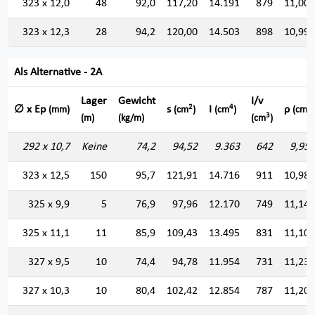
323 x 12,0
48
92,0
117,20
14.191
879
11,003
323 x 12,3
28
94,2
120,00
14.503
898
10,993
Als Alternative - 2A
Lager
Gewicht
I/v
2
4
∅ x Ep
s
I
ρ
(mm)
(cm
)
(cm
)
(cm)
3
(m)
(kg/m)
(cm
)
292 x 10,7
Keine
74,2
94,52
9.363
642
9,952
323 x 12,5
150
95,7
121,91
14.716
911
10,986
325 x 9,9
5
76,9
97,96
12.170
749
11,146
325 x 11,1
11
85,9
109,43
13.495
831
11,104
327 x 9,5
10
74,4
94,78
11.954
731
11,230
327 x 10,3
10
80,4
102,42
12.854
787
11,202