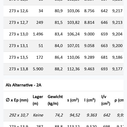
273 x 12,6
34
80,9
103,06
8.756
642
9,217
273 x 12,7
249
81,5
103,82
8.814
646
9,213
273 x 13,0
1.496
83,4
106,24
9.000
659
9,204
273 x 13,1
51
84,0
107,01
9.058
663
9,200
273 x 13,5
172
86,4
110,06
9.289
681
9,186
273 x 13,8
5.900
88,2
112,36
9.463
693
9,177
Als Alternative - 2A
Lager
Gewicht
I/v
2
4
∅ x Ep
s
I
ρ
(mm)
(cm
)
(cm
)
(cm)
3
(m)
(kg/m)
(cm
)
292 x 10,7
Keine
74,2
94,52
9.363
642
9,952