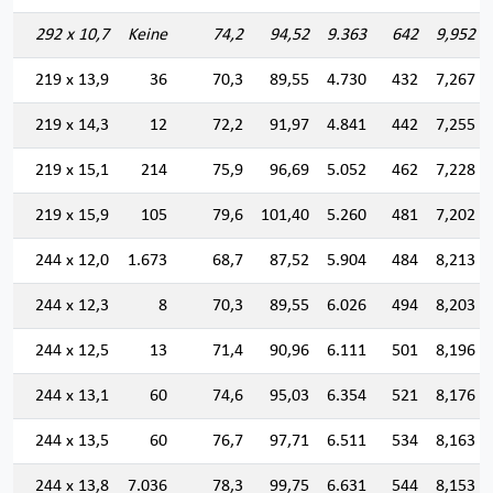
292 x 10,7
Keine
74,2
94,52
9.363
642
9,952
219 x 13,9
36
70,3
89,55
4.730
432
7,267
219 x 14,3
12
72,2
91,97
4.841
442
7,255
219 x 15,1
214
75,9
96,69
5.052
462
7,228
219 x 15,9
105
79,6
101,40
5.260
481
7,202
244 x 12,0
1.673
68,7
87,52
5.904
484
8,213
244 x 12,3
8
70,3
89,55
6.026
494
8,203
244 x 12,5
13
71,4
90,96
6.111
501
8,196
244 x 13,1
60
74,6
95,03
6.354
521
8,176
244 x 13,5
60
76,7
97,71
6.511
534
8,163
244 x 13,8
7.036
78,3
99,75
6.631
544
8,153