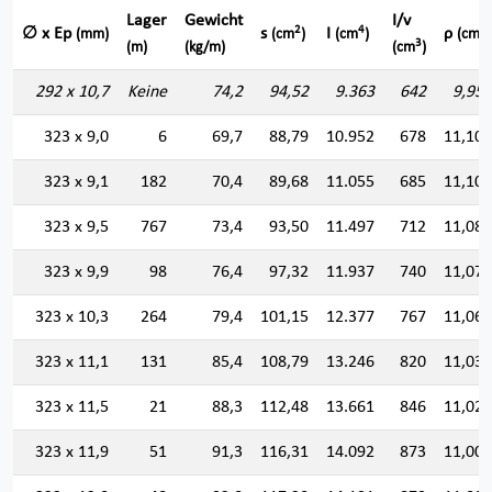
Lager
Gewicht
I/v
2
4
∅ x Ep
s
I
ρ
(mm)
(cm
)
(cm
)
(cm)
3
(m)
(kg/m)
(cm
)
292 x 10,7
Keine
74,2
94,52
9.363
642
9,952
323 x 9,0
6
69,7
88,79
10.952
678
11,106
323 x 9,1
182
70,4
89,68
11.055
685
11,102
323 x 9,5
767
73,4
93,50
11.497
712
11,088
323 x 9,9
98
76,4
97,32
11.937
740
11,075
323 x 10,3
264
79,4
101,15
12.377
767
11,061
323 x 11,1
131
85,4
108,79
13.246
820
11,034
323 x 11,5
21
88,3
112,48
13.661
846
11,020
323 x 11,9
51
91,3
116,31
14.092
873
11,007