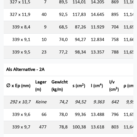
327 x 11,5
7
89,5
114,01
14.205
869
11,162
327 x 11,9
40
92,5
117,83
14.645
895
11,148
339 x 8,4
9
68,5
87,26
11.929
704
11,692
339 x 9,1
10
74,0
94,27
12.834
758
11,667
339 x 9,5
23
77,2
98,34
13.357
788
11,654
Als Alternative - 2A
Lager
Gewicht
I/v
2
4
∅ x Ep
s
I
ρ
(mm)
(cm
)
(cm
)
(cm)
3
(m)
(kg/m)
(cm
)
292 x 10,7
Keine
74,2
94,52
9.363
642
9,952
339 x 9,6
66
78,0
99,36
13.488
796
11,651
339 x 9,7
477
78,8
100,38
13.618
803
11,647