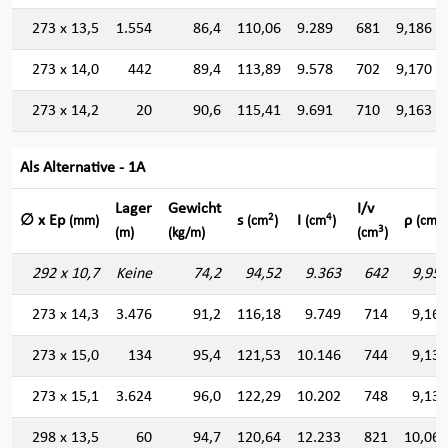
273 x 13,5
1.554
86,4
110,06
9.289
681
9,186
273 x 14,0
442
89,4
113,89
9.578
702
9,170
273 x 14,2
20
90,6
115,41
9.691
710
9,163
Als Alternative - 1A
Lager
Gewicht
I/v
2
4
∅ x Ep
s
I
ρ
(mm)
(cm
)
(cm
)
(cm)
3
(m)
(kg/m)
(cm
)
292 x 10,7
Keine
74,2
94,52
9.363
642
9,952
273 x 14,3
3.476
91,2
116,18
9.749
714
9,160
273 x 15,0
134
95,4
121,53
10.146
744
9,137
273 x 15,1
3.624
96,0
122,29
10.202
748
9,133
298 x 13,5
60
94,7
120,64
12.233
821
10,069