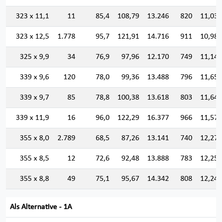
323 x 11,1
11
85,4
108,79
13.246
820
11,034
323 x 12,5
1.778
95,7
121,91
14.716
911
10,986
325 x 9,9
34
76,9
97,96
12.170
749
11,146
339 x 9,6
120
78,0
99,36
13.488
796
11,651
339 x 9,7
85
78,8
100,38
13.618
803
11,647
339 x 11,9
16
96,0
122,29
16.377
966
11,572
355 x 8,0
2.789
68,5
87,26
13.141
740
12,271
355 x 8,5
12
72,6
92,48
13.888
783
12,254
355 x 8,8
49
75,1
95,67
14.342
808
12,243
Als Alternative - 1A