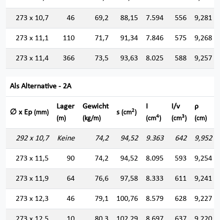
273 x 10,7
46
69,2
88,15
7.594
556
9,281
273 x 11,1
110
71,7
91,34
7.846
575
9,268
273 x 11,4
366
73,5
93,63
8.025
588
9,257
Als Alternative - 2A
Lager
Gewicht
I
I/v
ρ
2
∅ x Ep
s
(mm)
(cm
)
4
3
(m)
(kg/m)
(cm
)
(cm
)
(cm)
292 x 10,7
Keine
74,2
94,52
9.363
642
9,952
273 x 11,5
90
74,2
94,52
8.095
593
9,254
273 x 11,9
64
76,6
97,58
8.333
611
9,241
273 x 12,3
46
79,1
100,76
8.579
628
9,227
273 x 12,5
10
80,3
102,29
8.697
637
9,220