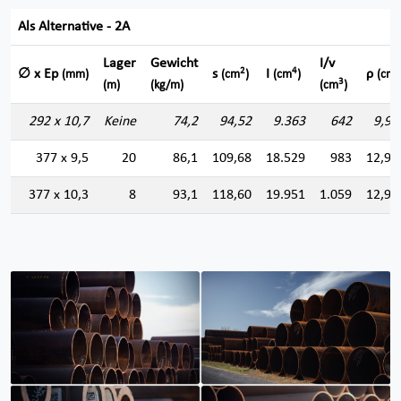
Als Alternative - 2A
Lager
Gewicht
I/v
2
4
∅ x Ep
s
I
ρ
(mm)
(cm
)
(cm
)
(cm)
3
(m)
(kg/m)
(cm
)
292 x 10,7
Keine
74,2
94,52
9.363
642
9,95
377 x 9,5
20
86,1
109,68
18.529
983
12,99
377 x 10,3
8
93,1
118,60
19.951
1.059
12,97