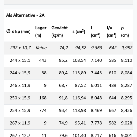
Als Alternative - 2A
Lager
Gewicht
I
I/v
ρ
2
∅ x Ep
s
(mm)
(cm
)
4
3
(m)
(kg/m)
(cm
)
(cm
)
(cm)
292 x 10,7
Keine
74,2
94,52
9.363
642
9,952
244 x 15,1
443
85,2
108,54
7.140
585
8,110
244 x 15,9
38
89,4
113,89
7.443
610
8,084
246 x 11,9
9
68,7
87,52
6.011
489
8,287
250 x 15,9
168
91,8
116,94
8.048
644
8,295
254 x 15,9
774
93,4
118,98
8.469
667
8,436
267 x 11,9
9
74,9
95,41
7.778
582
9,028
267 x 12,7
11
79,6
101,40
8.217
616
9,001