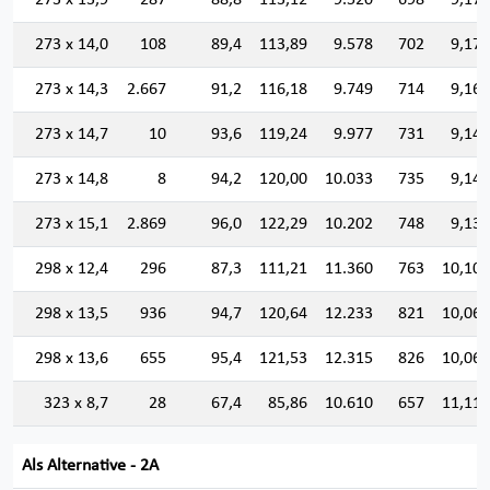
273 x 13,9
287
88,8
113,12
9.520
698
9,173
273 x 14,0
108
89,4
113,89
9.578
702
9,170
273 x 14,3
2.667
91,2
116,18
9.749
714
9,160
273 x 14,7
10
93,6
119,24
9.977
731
9,147
273 x 14,8
8
94,2
120,00
10.033
735
9,143
273 x 15,1
2.869
96,0
122,29
10.202
748
9,133
298 x 12,4
296
87,3
111,21
11.360
763
10,106
298 x 13,5
936
94,7
120,64
12.233
821
10,069
298 x 13,6
655
95,4
121,53
12.315
826
10,066
323 x 8,7
28
67,4
85,86
10.610
657
11,116
Als Alternative - 2A