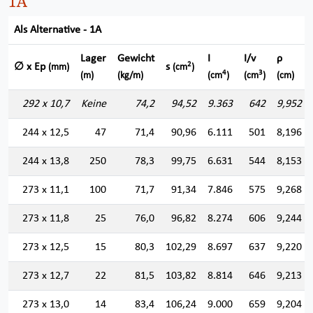
1A
Als Alternative - 1A
Lager
Gewicht
I
I/v
ρ
2
∅ x Ep
s
(mm)
(cm
)
4
3
(m)
(kg/m)
(cm
)
(cm
)
(cm)
292 x 10,7
Keine
74,2
94,52
9.363
642
9,952
244 x 12,5
47
71,4
90,96
6.111
501
8,196
244 x 13,8
250
78,3
99,75
6.631
544
8,153
273 x 11,1
100
71,7
91,34
7.846
575
9,268
273 x 11,8
25
76,0
96,82
8.274
606
9,244
273 x 12,5
15
80,3
102,29
8.697
637
9,220
273 x 12,7
22
81,5
103,82
8.814
646
9,213
273 x 13,0
14
83,4
106,24
9.000
659
9,204