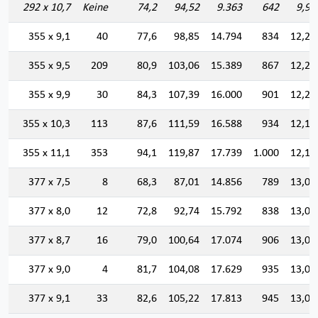
292 x 10,7
Keine
74,2
94,52
9.363
642
9,95
355 x 9,1
40
77,6
98,85
14.794
834
12,23
355 x 9,5
209
80,9
103,06
15.389
867
12,21
355 x 9,9
30
84,3
107,39
16.000
901
12,20
355 x 10,3
113
87,6
111,59
16.588
934
12,19
355 x 11,1
353
94,1
119,87
17.739
1.000
12,16
377 x 7,5
8
68,3
87,01
14.856
789
13,06
377 x 8,0
12
72,8
92,74
15.792
838
13,04
377 x 8,7
16
79,0
100,64
17.074
906
13,02
377 x 9,0
4
81,7
104,08
17.629
935
13,01
377 x 9,1
33
82,6
105,22
17.813
945
13,01