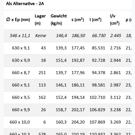
Als Alternative - 2A
Lager
Gewicht
I/v
2
4
∅ x Ep
s
I
ρ
(mm)
(cm
)
(cm
)
(cm
3
(m)
(kg/m)
(cm
)
546 x 11,1
Keine
146,4
186,50
66.730
2.445
18,9
630 x 9,1
43
139,3
177,45
85.531
2.716
21,9
630 x 9,9
18
151,4
192,87
92.728
2.944
21,9
660 x 8,7
251
139,7
177,96
94.378
2.861
23,0
660 x 9,1
113
146,1
186,11
98.581
2.987
23,0
660 x 9,5
162
152,4
194,14
102.710
3.112
23,0
660 x 9,9
26
158,7
202,17
106.829
3.238
22,9
660 x 10,0
6
160,3
204,20
107.869
3.269
22,9
660 x 10,3
578
165,0
210,19
110.932
3.362
22,9