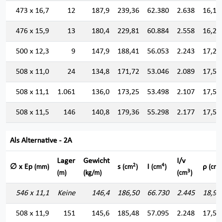
473 x 16,7
12
187,9
239,36
62.380
2.638
16,14
476 x 15,9
13
180,4
229,81
60.884
2.558
16,27
500 x 12,3
9
147,9
188,41
56.053
2.243
17,24
508 x 11,0
24
134,8
171,72
53.046
2.089
17,57
508 x 11,1
1.061
136,0
173,25
53.498
2.107
17,57
508 x 11,5
146
140,8
179,36
55.298
2.177
17,55
Als Alternative - 2A
Lager
Gewicht
I/v
2
4
∅ x Ep
s
I
ρ
(mm)
(cm
)
(cm
)
(cm)
3
(m)
(kg/m)
(cm
)
546 x 11,1
Keine
146,4
186,50
66.730
2.445
18,91
508 x 11,9
151
145,6
185,48
57.095
2.248
17,54