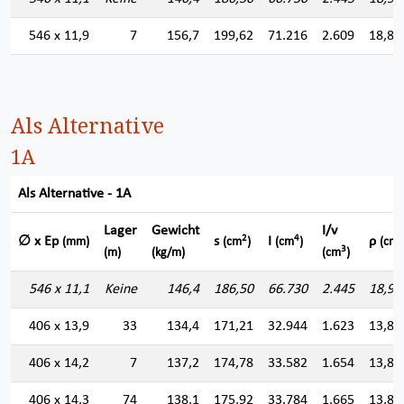
546 x 11,9
7
156,7
199,62
71.216
2.609
18,88
Als Alternative
1A
Als Alternative - 1A
Lager
Gewicht
I/v
2
4
∅ x Ep
s
I
ρ
(mm)
(cm
)
(cm
)
(cm)
3
(m)
(kg/m)
(cm
)
546 x 11,1
Keine
146,4
186,50
66.730
2.445
18,91
406 x 13,9
33
134,4
171,21
32.944
1.623
13,87
406 x 14,2
7
137,2
174,78
33.582
1.654
13,86
406 x 14,3
74
138,1
175,92
33.784
1.665
13,85