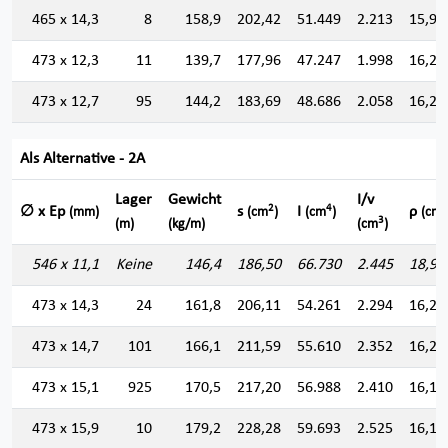
465 x 14,3
8
158,9
202,42
51.449
2.213
15,94
473 x 12,3
11
139,7
177,96
47.247
1.998
16,29
473 x 12,7
95
144,2
183,69
48.686
2.058
16,28
Als Alternative - 2A
Lager
Gewicht
I/v
2
4
∅ x Ep
s
I
ρ
(mm)
(cm
)
(cm
)
(cm)
3
(m)
(kg/m)
(cm
)
546 x 11,1
Keine
146,4
186,50
66.730
2.445
18,91
473 x 14,3
24
161,8
206,11
54.261
2.294
16,22
473 x 14,7
101
166,1
211,59
55.610
2.352
16,21
473 x 15,1
925
170,5
217,20
56.988
2.410
16,19
473 x 15,9
10
179,2
228,28
59.693
2.525
16,17