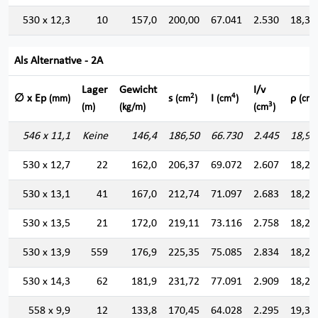
530 x 12,3
10
157,0
200,00
67.041
2.530
18,30
Als Alternative - 2A
Lager
Gewicht
I/v
2
4
∅ x Ep
s
I
ρ
(mm)
(cm
)
(cm
)
(cm)
3
(m)
(kg/m)
(cm
)
546 x 11,1
Keine
146,4
186,50
66.730
2.445
18,91
530 x 12,7
22
162,0
206,37
69.072
2.607
18,29
530 x 13,1
41
167,0
212,74
71.097
2.683
18,28
530 x 13,5
21
172,0
219,11
73.116
2.758
18,26
530 x 13,9
559
176,9
225,35
75.085
2.834
18,25
530 x 14,3
62
181,9
231,72
77.091
2.909
18,23
558 x 9,9
12
133,8
170,45
64.028
2.295
19,38