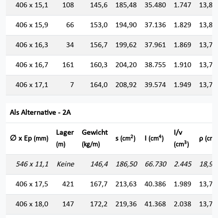
406 x 15,1
108
145,6
185,48
35.480
1.747
13,83
406 x 15,9
66
153,0
194,90
37.136
1.829
13,80
406 x 16,3
34
156,7
199,62
37.961
1.869
13,79
406 x 16,7
161
160,3
204,20
38.755
1.910
13,77
406 x 17,1
7
164,0
208,92
39.574
1.949
13,76
Als Alternative - 2A
Lager
Gewicht
I/v
2
4
∅ x Ep
s
I
ρ
(mm)
(cm
)
(cm
)
(cm)
3
(m)
(kg/m)
(cm
)
546 x 11,1
Keine
146,4
186,50
66.730
2.445
18,91
406 x 17,5
421
167,7
213,63
40.386
1.989
13,74
406 x 18,0
147
172,2
219,36
41.368
2.038
13,73