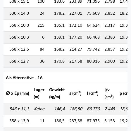
508 x 15,1
100
183,6
233,89
71.096
2.798
17,43
530 x 14,0
24
178,2
227,01
75.609
2.852
18,25
558 x 10,0
215
135,1
172,10
64.624
2.317
19,37
558 x 10,3
6
139,1
177,20
66.468
2.383
19,36
558 x 12,5
84
168,2
214,27
79.742
2.857
19,29
558 x 12,7
36
170,8
217,58
80.916
2.900
19,28
Als Alternative - 1A
Lager
Gewicht
I/v
2
4
∅ x Ep
s
I
ρ
(mm)
(cm
)
(cm
)
(cm)
3
(m)
(kg/m)
(cm
)
546 x 11,1
Keine
146,4
186,50
66.730
2.445
18,91
558 x 13,9
11
186,5
237,58
87.975
3.153
19,24