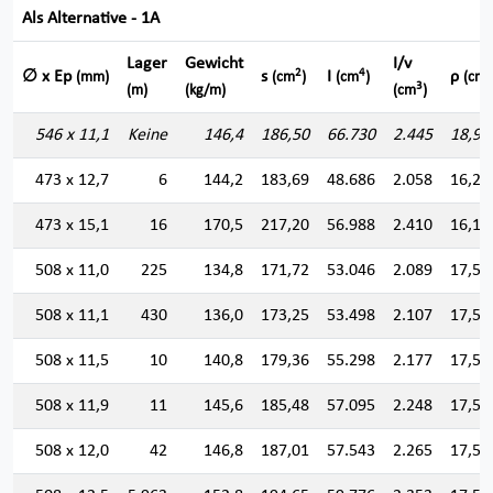
Als Alternative - 1A
Lager
Gewicht
I/v
2
4
∅ x Ep
s
I
ρ
(mm)
(cm
)
(cm
)
(cm)
3
(m)
(kg/m)
(cm
)
546 x 11,1
Keine
146,4
186,50
66.730
2.445
18,91
473 x 12,7
6
144,2
183,69
48.686
2.058
16,28
473 x 15,1
16
170,5
217,20
56.988
2.410
16,19
508 x 11,0
225
134,8
171,72
53.046
2.089
17,57
508 x 11,1
430
136,0
173,25
53.498
2.107
17,57
508 x 11,5
10
140,8
179,36
55.298
2.177
17,55
508 x 11,9
11
145,6
185,48
57.095
2.248
17,54
508 x 12,0
42
146,8
187,01
57.543
2.265
17,54