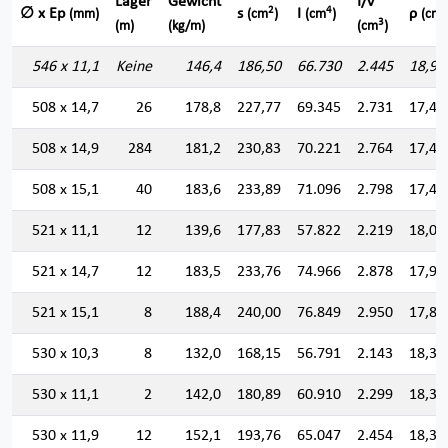
Lager
Gewicht
I/v
2
4
∅ x Ep
s
I
ρ
(mm)
(cm
)
(cm
)
(cm)
3
(m)
(kg/m)
(cm
)
546 x 11,1
Keine
146,4
186,50
66.730
2.445
18,91
508 x 14,7
26
178,8
227,77
69.345
2.731
17,44
508 x 14,9
284
181,2
230,83
70.221
2.764
17,44
508 x 15,1
40
183,6
233,89
71.096
2.798
17,43
521 x 11,1
12
139,6
177,83
57.822
2.219
18,03
521 x 14,7
12
183,5
233,76
74.966
2.878
17,90
521 x 15,1
8
188,4
240,00
76.849
2.950
17,89
530 x 10,3
8
132,0
168,15
56.791
2.143
18,37
530 x 11,1
2
142,0
180,89
60.910
2.299
18,35
530 x 11,9
12
152,1
193,76
65.047
2.454
18,32