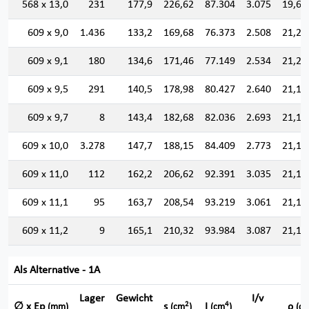
568 x 13,0
231
177,9
226,62
87.304
3.075
19,62
609 x 9,0
1.436
133,2
169,68
76.373
2.508
21,21
609 x 9,1
180
134,6
171,46
77.149
2.534
21,21
609 x 9,5
291
140,5
178,98
80.427
2.640
21,19
609 x 9,7
8
143,4
182,68
82.036
2.693
21,19
609 x 10,0
3.278
147,7
188,15
84.409
2.773
21,18
609 x 11,0
112
162,2
206,62
92.391
3.035
21,14
609 x 11,1
95
163,7
208,54
93.219
3.061
21,14
609 x 11,2
9
165,1
210,32
93.984
3.087
21,13
Als Alternative - 1A
Lager
Gewicht
I/v
2
4
∅ x Ep
s
I
ρ
(mm)
(cm
)
(cm
)
(cm