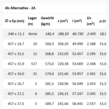
Als Alternative - 2A
Lager
Gewicht
I/v
2
4
∅ x Ep
s
I
ρ
(mm)
(cm
)
(cm
)
(cm)
3
(m)
(kg/m)
(cm
)
546 x 11,1
Keine
146,4
186,50
66.730
2.445
18,91
457 x 14,7
10
160,3
204,20
49.990
2.188
15,64
457 x 15,5
12
168,8
215,03
52.457
2.295
15,61
457 x 15,9
517
173,0
220,38
53.669
2.348
15,60
457 x 16,0
31
174,0
221,66
53.957
2.361
15,60
457 x 16,7
5
181,3
230,96
56.049
2.453
15,57
457 x 17,1
6
185,5
236,31
57.247
2.505
15,56
457 x 17,5
5
189,7
241,66
58.441
2.557
15,55