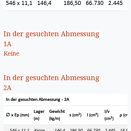
546 x 11,1
146,4
186,50
66.730
2.445
1
In der gesuchten Abmessung
1A
Keine
In der gesuchten Abmessung
2A
In der gesuchten Abmessung - 2A
Lager
Gewicht
I/v
2
4
∅ x Ep
s
I
ρ
(mm)
(cm
)
(cm
)
(cm)
3
(m)
(kg/m)
(cm
)
546 x 11,1
Keine
146,4
186,50
66.730
2.445
18,91