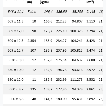
3
(m)
(kg/m)
(cm
)
546 x 11,1
Keine
146,4
186,50
66.730
2.445
18,9
609 x 11,3
10
166,6
212,23
94.807
3.113
21,1
609 x 12,0
98
176,7
225,10
100.325
3.294
21,1
609 x 12,5
4.354
183,9
234,27
104.241
3.423
21,0
609 x 12,7
107
186,8
237,96
105.813
3.474
21,0
630 x 9,0
12
137,8
175,54
84.637
2.688
21,9
630 x 10,0
12
152,9
194,78
93.616
2.972
21,9
630 x 12,0
11
182,9
232,99
111.273
3.532
21,8
660 x 8,7
135
139,7
177,96
94.378
2.861
23,0
660 x 8,8
48
141,3
180,00
95.431
2.892
23,0