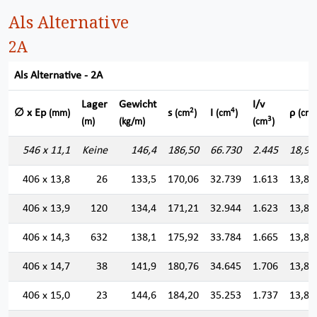
Als Alternative
2A
Als Alternative - 2A
Lager
Gewicht
I/v
2
4
∅ x Ep
s
I
ρ
(mm)
(cm
)
(cm
)
(cm)
3
(m)
(kg/m)
(cm
)
546 x 11,1
Keine
146,4
186,50
66.730
2.445
18,91
406 x 13,8
26
133,5
170,06
32.739
1.613
13,87
406 x 13,9
120
134,4
171,21
32.944
1.623
13,87
406 x 14,3
632
138,1
175,92
33.784
1.665
13,85
406 x 14,7
38
141,9
180,76
34.645
1.706
13,84
406 x 15,0
23
144,6
184,20
35.253
1.737
13,83