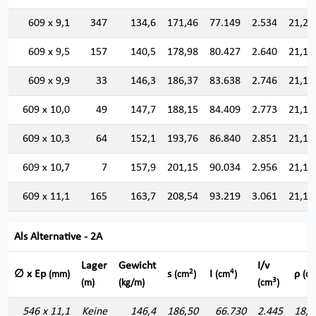
609 x 9,1
347
134,6
171,46
77.149
2.534
21,21
609 x 9,5
157
140,5
178,98
80.427
2.640
21,19
609 x 9,9
33
146,3
186,37
83.638
2.746
21,18
609 x 10,0
49
147,7
188,15
84.409
2.773
21,18
609 x 10,3
64
152,1
193,76
86.840
2.851
21,17
609 x 10,7
7
157,9
201,15
90.034
2.956
21,15
609 x 11,1
165
163,7
208,54
93.219
3.061
21,14
Als Alternative - 2A
Lager
Gewicht
I/v
2
4
∅ x Ep
s
I
ρ
(mm)
(cm
)
(cm
)
(cm
3
(m)
(kg/m)
(cm
)
546 x 11,1
Keine
146,4
186,50
66.730
2.445
18,9