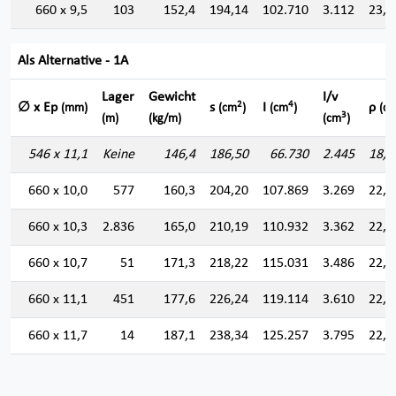
660 x 9,5
103
152,4
194,14
102.710
3.112
23,0
Als Alternative - 1A
Lager
Gewicht
I/v
2
4
∅ x Ep
s
I
ρ
(mm)
(cm
)
(cm
)
(cm
3
(m)
(kg/m)
(cm
)
546 x 11,1
Keine
146,4
186,50
66.730
2.445
18,9
660 x 10,0
577
160,3
204,20
107.869
3.269
22,9
660 x 10,3
2.836
165,0
210,19
110.932
3.362
22,9
660 x 10,7
51
171,3
218,22
115.031
3.486
22,9
660 x 11,1
451
177,6
226,24
119.114
3.610
22,9
660 x 11,7
14
187,1
238,34
125.257
3.795
22,9