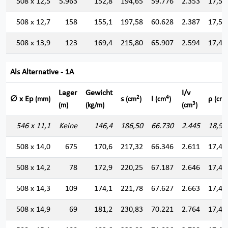
508 x 12,5
5.963
152,8
194,65
59.776
2.353
17,52
508 x 12,7
158
155,1
197,58
60.628
2.387
17,51
508 x 13,9
123
169,4
215,80
65.907
2.594
17,47
Als Alternative - 1A
Lager
Gewicht
I/v
2
4
∅ x Ep
s
I
ρ
(mm)
(cm
)
(cm
)
(cm)
3
(m)
(kg/m)
(cm
)
546 x 11,1
Keine
146,4
186,50
66.730
2.445
18,91
508 x 14,0
675
170,6
217,32
66.346
2.611
17,47
508 x 14,2
78
172,9
220,25
67.187
2.646
17,46
508 x 14,3
109
174,1
221,78
67.627
2.663
17,46
508 x 14,9
69
181,2
230,83
70.221
2.764
17,44