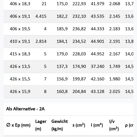
406 x 18,3
21
175,0
222,93
41.979
2.068
13,72
406 x 19,1
4.415
182,2
232,10
43.535
2.145
13,69
406 x 19,5
4
185,9
236,82
44.333
2.183
13,68
410 x 19,1
2.814
184,1
234,52
44.901
2.191
13,83
415 x 18,3
5
179,0
228,03
44.952
2.167
14,04
426 x 13,5
5
137,3
174,90
37.240
1.749
14,59
426 x 15,5
7
156,9
199,87
42.160
1.980
14,52
426 x 15,9
8
160,8
204,84
43.128
2.025
14,51
Als Alternative - 2A
Lager
Gewicht
I/v
2
4
∅ x Ep
s
I
ρ
(mm)
(cm
)
(cm
)
(cm)
3
(m)
(kg/m)
(cm
)