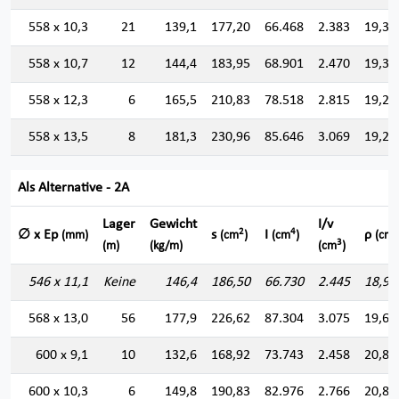
558 x 10,3
21
139,1
177,20
66.468
2.383
19,36
558 x 10,7
12
144,4
183,95
68.901
2.470
19,35
558 x 12,3
6
165,5
210,83
78.518
2.815
19,29
558 x 13,5
8
181,3
230,96
85.646
3.069
19,25
Als Alternative - 2A
Lager
Gewicht
I/v
2
4
∅ x Ep
s
I
ρ
(mm)
(cm
)
(cm
)
(cm)
3
(m)
(kg/m)
(cm
)
546 x 11,1
Keine
146,4
186,50
66.730
2.445
18,91
568 x 13,0
56
177,9
226,62
87.304
3.075
19,62
600 x 9,1
10
132,6
168,92
73.743
2.458
20,89
600 x 10,3
6
149,8
190,83
82.976
2.766
20,85