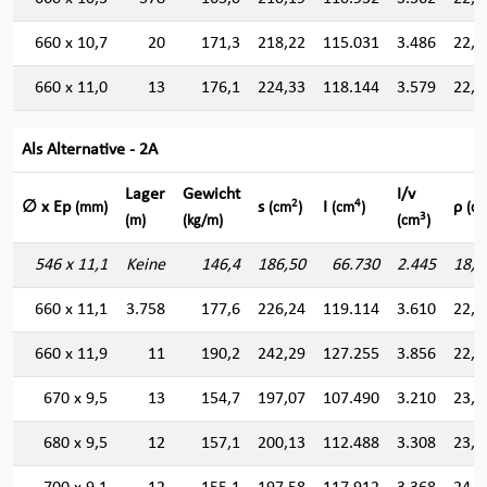
660 x 10,7
20
171,3
218,22
115.031
3.486
22,9
660 x 11,0
13
176,1
224,33
118.144
3.579
22,9
Als Alternative - 2A
Lager
Gewicht
I/v
2
4
∅ x Ep
s
I
ρ
(mm)
(cm
)
(cm
)
(cm
3
(m)
(kg/m)
(cm
)
546 x 11,1
Keine
146,4
186,50
66.730
2.445
18,9
660 x 11,1
3.758
177,6
226,24
119.114
3.610
22,9
660 x 11,9
11
190,2
242,29
127.255
3.856
22,9
670 x 9,5
13
154,7
197,07
107.490
3.210
23,3
680 x 9,5
12
157,1
200,13
112.488
3.308
23,7