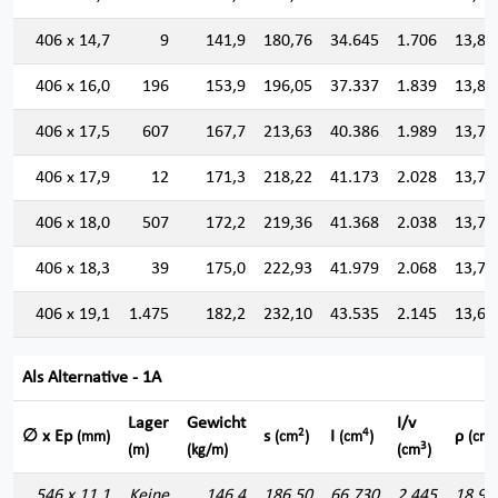
406 x 14,7
9
141,9
180,76
34.645
1.706
13,84
406 x 16,0
196
153,9
196,05
37.337
1.839
13,80
406 x 17,5
607
167,7
213,63
40.386
1.989
13,74
406 x 17,9
12
171,3
218,22
41.173
2.028
13,73
406 x 18,0
507
172,2
219,36
41.368
2.038
13,73
406 x 18,3
39
175,0
222,93
41.979
2.068
13,72
406 x 19,1
1.475
182,2
232,10
43.535
2.145
13,69
Als Alternative - 1A
Lager
Gewicht
I/v
2
4
∅ x Ep
s
I
ρ
(mm)
(cm
)
(cm
)
(cm)
3
(m)
(kg/m)
(cm
)
546 x 11,1
Keine
146,4
186,50
66.730
2.445
18,91