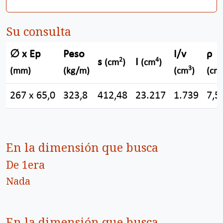
Su consulta
∅ x Ep
Peso
I/v
ρ
2
4
s
I
(cm
)
(cm
)
3
(mm)
(kg/m)
(cm
)
(cm
267 x 65,0
323,8
412,48
23.217
1.739
7,5
En la dimensión que busca
De 1era
Nada
En la dimensión que busca