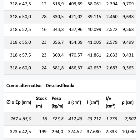
318 x 47,5
12
316,9
403,69
38.061
2.394
9,709
318 x 50,0
28
330,5
421,02
39.115
2.460
9,638
318 x 52,5
16
343,8
437,96
40.099
2.522
9,568
318 x 55,0
23
356,7
454,39
41.005
2.579
9,499
318 x 57,5
23
369,4
470,57
41.861
2.633
9,431
318 x 60,0
24
381,8
486,37
42.657
2.683
9,365
Como alternativa - Desclasificada
Stock
Peso
I/v
2
4
∅ x Ep
s
I
ρ
(mm)
(cm
)
(cm
)
(cm)
3
(m)
(kg/m)
(cm
)
267 x 65,0
16
323,8
412,48
23.217
1.739
7,502
323 x 42,5
199
294,0
374,52
37.680
2.333
10,030