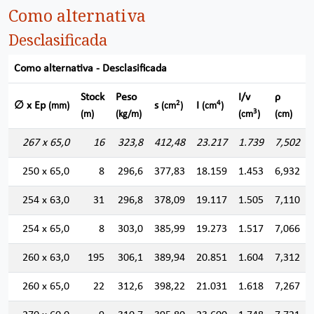
Como alternativa
Desclasificada
Como alternativa - Desclasificada
Stock
Peso
I/v
ρ
2
4
∅ x Ep
s
I
(mm)
(cm
)
(cm
)
3
(m)
(kg/m)
(cm
)
(cm)
267 x 65,0
16
323,8
412,48
23.217
1.739
7,502
250 x 65,0
8
296,6
377,83
18.159
1.453
6,932
254 x 63,0
31
296,8
378,09
19.117
1.505
7,110
254 x 65,0
8
303,0
385,99
19.273
1.517
7,066
260 x 63,0
195
306,1
389,94
20.851
1.604
7,312
260 x 65,0
22
312,6
398,22
21.031
1.618
7,267