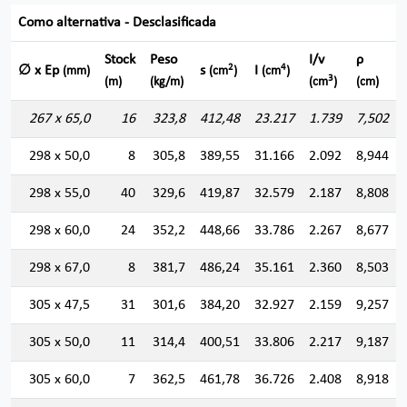
Como alternativa - Desclasificada
Stock
Peso
I/v
ρ
2
4
∅ x Ep
s
I
(mm)
(cm
)
(cm
)
3
(m)
(kg/m)
(cm
)
(cm)
267 x 65,0
16
323,8
412,48
23.217
1.739
7,502
298 x 50,0
8
305,8
389,55
31.166
2.092
8,944
298 x 55,0
40
329,6
419,87
32.579
2.187
8,808
298 x 60,0
24
352,2
448,66
33.786
2.267
8,677
298 x 67,0
8
381,7
486,24
35.161
2.360
8,503
305 x 47,5
31
301,6
384,20
32.927
2.159
9,257
305 x 50,0
11
314,4
400,51
33.806
2.217
9,187
305 x 60,0
7
362,5
461,78
36.726
2.408
8,918