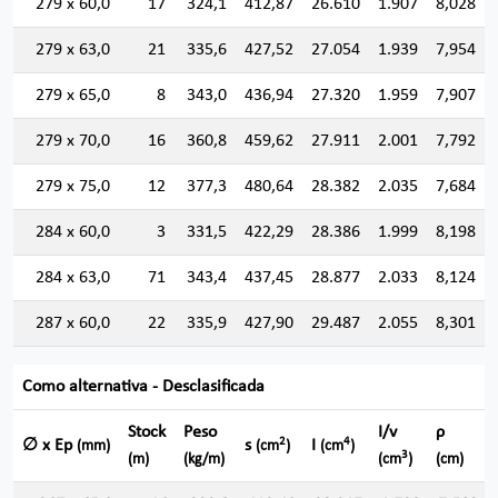
279 x 60,0
17
324,1
412,87
26.610
1.907
8,028
279 x 63,0
21
335,6
427,52
27.054
1.939
7,954
279 x 65,0
8
343,0
436,94
27.320
1.959
7,907
279 x 70,0
16
360,8
459,62
27.911
2.001
7,792
279 x 75,0
12
377,3
480,64
28.382
2.035
7,684
284 x 60,0
3
331,5
422,29
28.386
1.999
8,198
284 x 63,0
71
343,4
437,45
28.877
2.033
8,124
287 x 60,0
22
335,9
427,90
29.487
2.055
8,301
Como alternativa - Desclasificada
Stock
Peso
I/v
ρ
2
4
∅ x Ep
s
I
(mm)
(cm
)
(cm
)
3
(m)
(kg/m)
(cm
)
(cm)