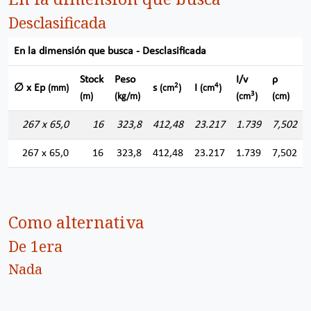
Desclasificada
En la dimensión que busca - Desclasificada
Stock
Peso
I/v
ρ
2
4
∅ x Ep
s
I
(mm)
(cm
)
(cm
)
3
(m)
(kg/m)
(cm
)
(cm)
267 x 65,0
16
323,8
412,48
23.217
1.739
7,502
267 x 65,0
16
323,8
412,48
23.217
1.739
7,502
Como alternativa
De 1era
Nada