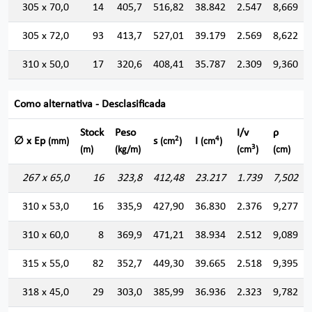
305 x 70,0
14
405,7
516,82
38.842
2.547
8,669
305 x 72,0
93
413,7
527,01
39.179
2.569
8,622
310 x 50,0
17
320,6
408,41
35.787
2.309
9,360
Como alternativa - Desclasificada
Stock
Peso
I/v
ρ
2
4
∅ x Ep
s
I
(mm)
(cm
)
(cm
)
3
(m)
(kg/m)
(cm
)
(cm)
267 x 65,0
16
323,8
412,48
23.217
1.739
7,502
310 x 53,0
16
335,9
427,90
36.830
2.376
9,277
310 x 60,0
8
369,9
471,21
38.934
2.512
9,089
315 x 55,0
82
352,7
449,30
39.665
2.518
9,395
318 x 45,0
29
303,0
385,99
36.936
2.323
9,782