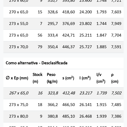
270 x 60,0
9
310,7
395,80
23.600
1.748
7,721
270 x 65,0
15
328,6
418,60
24.200
1.793
7,603
273 x 55,0
7
295,7
376,69
23.802
1.744
7,949
273 x 65,0
56
333,4
424,71
25.211
1.847
7,704
273 x 70,0
79
350,4
446,37
25.727
1.885
7,591
Como alternativa - Desclasificada
Stock
Peso
I/v
ρ
2
4
∅ x Ep
s
I
(mm)
(cm
)
(cm
)
3
(m)
(kg/m)
(cm
)
(cm)
267 x 65,0
16
323,8
412,48
23.217
1.739
7,502
273 x 75,0
18
366,2
466,50
26.141
1.915
7,485
273 x 80,0
9
380,8
485,10
26.468
1.939
7,386