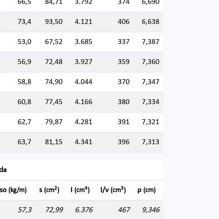
66,5
84,71
3.792
374
6,690
73,4
93,50
4.121
406
6,638
53,0
67,52
3.685
337
7,387
56,9
72,48
3.927
359
7,360
58,8
74,90
4.044
370
7,347
60,8
77,45
4.166
380
7,334
62,7
79,87
4.281
391
7,321
63,7
81,15
4.341
396
7,313
ada
2
4
3
so
s
I
I/v
ρ
(kg/m)
(cm
)
(cm
)
(cm
)
(cm)
57,3
72,99
6.376
467
9,346