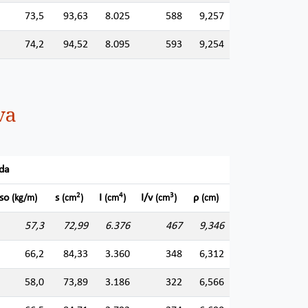
73,5
93,63
8.025
588
9,257
74,2
94,52
8.095
593
9,254
va
ada
2
4
3
so
s
I
I/v
ρ
(kg/m)
(cm
)
(cm
)
(cm
)
(cm)
57,3
72,99
6.376
467
9,346
66,2
84,33
3.360
348
6,312
58,0
73,89
3.186
322
6,566