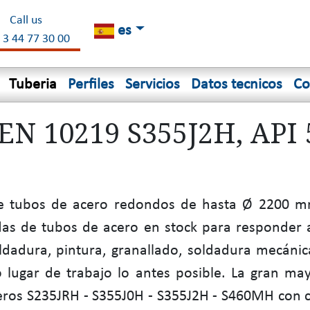
Call us
es
 3 44 77 30 00
Tuberia
Perfiles
Servicios
Datos tecnicos
Co
EN 10219 S355J2H, API 
 tubos de acero redondos de hasta Ø 2200 mm
das de tubos de acero en stock para responder 
dadura, pintura, granallado, soldadura mecánica
lugar de trabajo lo antes posible. La gran ma
ros S235JRH - S355J0H - S355J2H - S460MH con cer