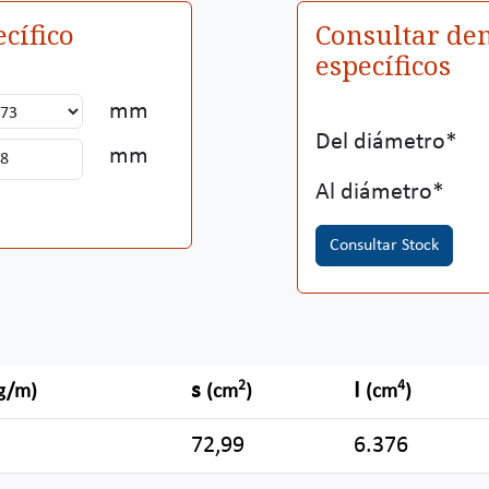
cífico
Consultar den
específicos
mm
Del diámetro
mm
Al diámetro
Consultar Stock
2
4
s
I
g/m)
(cm
)
(cm
)
72,99
6.376