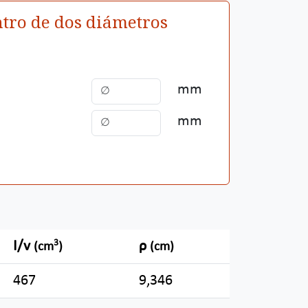
tro de dos diámetros
mm
mm
3
I/v
ρ
(cm
)
(cm)
467
9,346