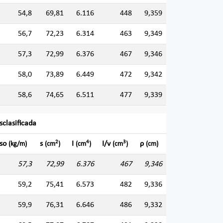
54,8
69,81
6.116
448
9,359
56,7
72,23
6.314
463
9,349
57,3
72,99
6.376
467
9,346
58,0
73,89
6.449
472
9,342
58,6
74,65
6.511
477
9,339
sclasificada
2
4
3
so
s
I
I/v
ρ
(kg/m)
(cm
)
(cm
)
(cm
)
(cm)
57,3
72,99
6.376
467
9,346
59,2
75,41
6.573
482
9,336
59,9
76,31
6.646
486
9,332