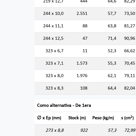
219 x 12,7
444
64,6
82,29
244 x 10,0
2.551
57,7
73,50
244 x 11,1
88
63,8
81,27
244 x 12,5
47
71,4
90,96
323 x 6,7
11
52,3
66,62
323 x 7,1
1.573
55,3
70,45
323 x 8,0
1.976
62,1
79,11
323 x 8,3
108
64,4
82,04
Como alternativa - De 1era
2
∅ x Ep
Stock
Peso
s
(mm)
(m)
(kg/m)
(cm
)
273 x 8,8
922
57,3
72,99