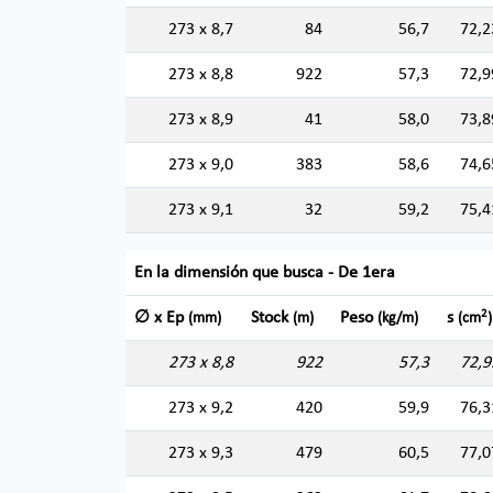
273 x 8,7
84
56,7
72,2
273 x 8,8
922
57,3
72,9
273 x 8,9
41
58,0
73,8
273 x 9,0
383
58,6
74,6
273 x 9,1
32
59,2
75,4
En la dimensión que busca - De 1era
2
∅ x Ep
Stock
Peso
s
(mm)
(m)
(kg/m)
(cm
)
273 x 8,8
922
57,3
72,9
273 x 9,2
420
59,9
76,3
273 x 9,3
479
60,5
77,0