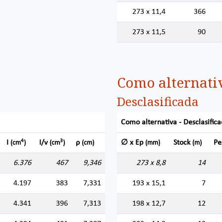
273 x 11,4
366
273 x 11,5
90
Como alternati
Desclasificada
Como alternativa - Desclasific
4
3
I
I/v
ρ
∅ x Ep
Stock
Pe
(cm
)
(cm
)
(cm)
(mm)
(m)
6.376
467
9,346
273 x 8,8
14
4.197
383
7,331
193 x 15,1
7
4.341
396
7,313
198 x 12,7
12