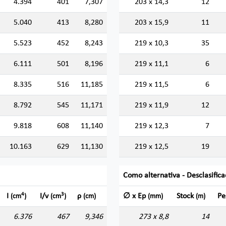
4.394
401
7,307
203 x 14,3
12
5.040
413
8,280
203 x 15,9
11
5.523
452
8,243
219 x 10,3
35
6.111
501
8,196
219 x 11,1
6
8.335
516
11,185
219 x 11,5
6
8.792
545
11,171
219 x 11,9
12
9.818
608
11,140
219 x 12,3
7
10.163
629
11,130
219 x 12,5
19
Como alternativa - Desclasific
4
3
I
I/v
ρ
∅ x Ep
Stock
Pe
(cm
)
(cm
)
(cm)
(mm)
(m)
6.376
467
9,346
273 x 8,8
14