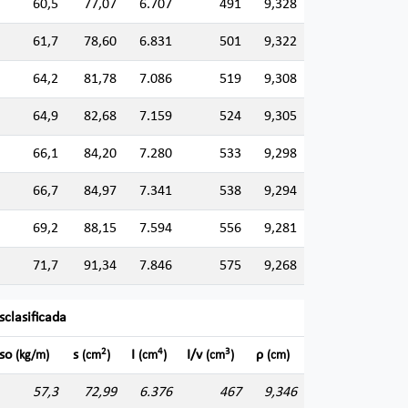
60,5
77,07
6.707
491
9,328
61,7
78,60
6.831
501
9,322
64,2
81,78
7.086
519
9,308
64,9
82,68
7.159
524
9,305
66,1
84,20
7.280
533
9,298
66,7
84,97
7.341
538
9,294
69,2
88,15
7.594
556
9,281
71,7
91,34
7.846
575
9,268
sclasificada
2
4
3
so
s
I
I/v
ρ
(kg/m)
(cm
)
(cm
)
(cm
)
(cm)
57,3
72,99
6.376
467
9,346