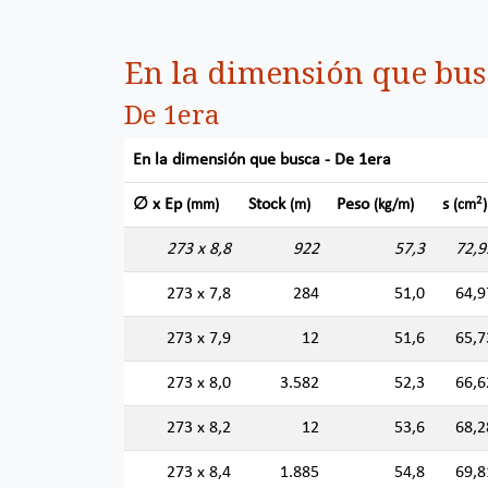
En la dimensión que bus
De 1era
En la dimensión que busca - De 1era
2
∅ x Ep
Stock
Peso
s
(mm)
(m)
(kg/m)
(cm
)
273 x 8,8
922
57,3
72,9
273 x 7,8
284
51,0
64,9
273 x 7,9
12
51,6
65,7
273 x 8,0
3.582
52,3
66,6
273 x 8,2
12
53,6
68,2
273 x 8,4
1.885
54,8
69,8