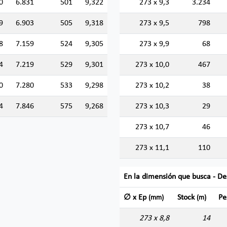
0
6.831
501
9,322
273 x 9,3
3.234
9
6.903
505
9,318
273 x 9,5
798
8
7.159
524
9,305
273 x 9,9
68
4
7.219
529
9,301
273 x 10,0
467
0
7.280
533
9,298
273 x 10,2
38
4
7.846
575
9,268
273 x 10,3
29
273 x 10,7
46
273 x 11,1
110
En la dimensión que busca - De
∅ x Ep
Stock
Pe
(mm)
(m)
273 x 8,8
14