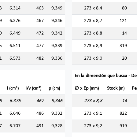
3
6.314
463
9,349
273 x 8,4
80
9
6.376
467
9,346
273 x 8,7
121
9
6.449
472
9,342
273 x 8,8
14
5
6.511
477
9,339
273 x 8,9
319
1
6.573
482
9,336
273 x 9,0
20
En la dimensión que busca - De
4
3
I
I/v
ρ
∅ x Ep
Stock
Pe
(cm
)
(cm
)
(cm)
(mm)
(m)
9
6.376
467
9,346
273 x 8,8
14
1
6.646
486
9,332
273 x 9,1
822
7
6.707
491
9,328
273 x 9,2
919