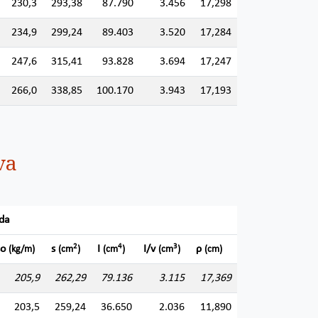
230,3
293,38
87.790
3.456
17,298
234,9
299,24
89.403
3.520
17,284
247,6
315,41
93.828
3.694
17,247
266,0
338,85
100.170
3.943
17,193
va
ada
2
4
3
so
s
I
I/v
ρ
(kg/m)
(cm
)
(cm
)
(cm
)
(cm)
205,9
262,29
79.136
3.115
17,369
203,5
259,24
36.650
2.036
11,890