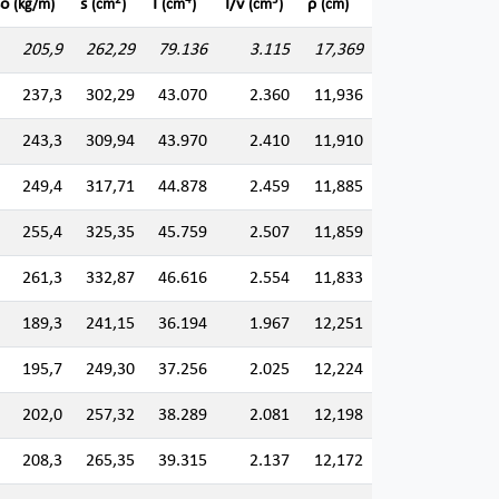
2
4
3
so
s
I
I/v
ρ
(kg/m)
(cm
)
(cm
)
(cm
)
(cm)
205,9
262,29
79.136
3.115
17,369
237,3
302,29
43.070
2.360
11,936
243,3
309,94
43.970
2.410
11,910
249,4
317,71
44.878
2.459
11,885
255,4
325,35
45.759
2.507
11,859
261,3
332,87
46.616
2.554
11,833
189,3
241,15
36.194
1.967
12,251
195,7
249,30
37.256
2.025
12,224
202,0
257,32
38.289
2.081
12,198
208,3
265,35
39.315
2.137
12,172