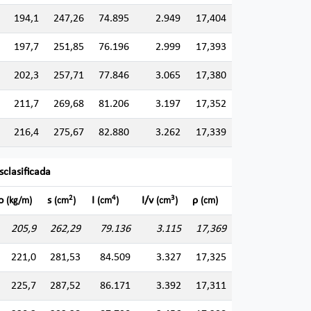
194,1
247,26
74.895
2.949
17,404
197,7
251,85
76.196
2.999
17,393
202,3
257,71
77.846
3.065
17,380
211,7
269,68
81.206
3.197
17,352
216,4
275,67
82.880
3.262
17,339
sclasificada
2
4
3
so
s
I
I/v
ρ
(kg/m)
(cm
)
(cm
)
(cm
)
(cm)
205,9
262,29
79.136
3.115
17,369
221,0
281,53
84.509
3.327
17,325
225,7
287,52
86.171
3.392
17,311