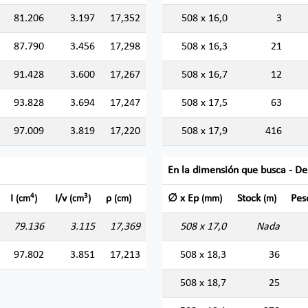
81.206
3.197
17,352
508 x 16,0
3
87.790
3.456
17,298
508 x 16,3
21
91.428
3.600
17,267
508 x 16,7
12
93.828
3.694
17,247
508 x 17,5
63
97.009
3.819
17,220
508 x 17,9
416
En la dimensión que busca - De
4
3
I
I/v
ρ
∅ x Ep
Stock
Pe
(cm
)
(cm
)
(cm)
(mm)
(m)
79.136
3.115
17,369
508 x 17,0
Nada
97.802
3.851
17,213
508 x 18,3
36
508 x 18,7
25