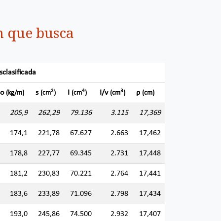
n que busca
sclasificada
2
4
3
so
s
I
I/v
ρ
(kg/m)
(cm
)
(cm
)
(cm
)
(cm)
205,9
262,29
79.136
3.115
17,369
174,1
221,78
67.627
2.663
17,462
178,8
227,77
69.345
2.731
17,448
181,2
230,83
70.221
2.764
17,441
183,6
233,89
71.096
2.798
17,434
193,0
245,86
74.500
2.932
17,407