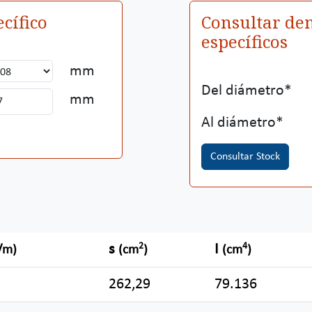
cífico
Consultar den
específicos
mm
Del diámetro
mm
Al diámetro
Consultar Stock
2
4
s
I
/m)
(cm
)
(cm
)
262,29
79.136