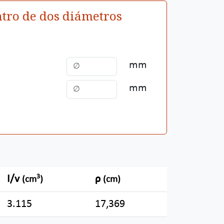
tro de dos diámetros
mm
mm
3
I/v
ρ
(cm
)
(cm)
3.115
17,369