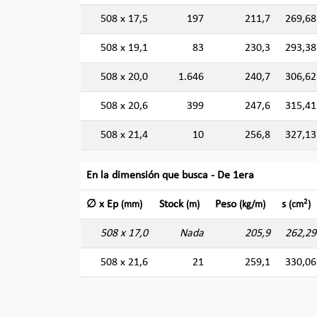
508 x 17,5
197
211,7
269,68
508 x 19,1
83
230,3
293,38
508 x 20,0
1.646
240,7
306,62
508 x 20,6
399
247,6
315,41
508 x 21,4
10
256,8
327,13
En la dimensión que busca - De 1era
2
∅ x Ep
Stock
Peso
s
(mm)
(m)
(kg/m)
(cm
)
508 x 17,0
Nada
205,9
262,29
508 x 21,6
21
259,1
330,06