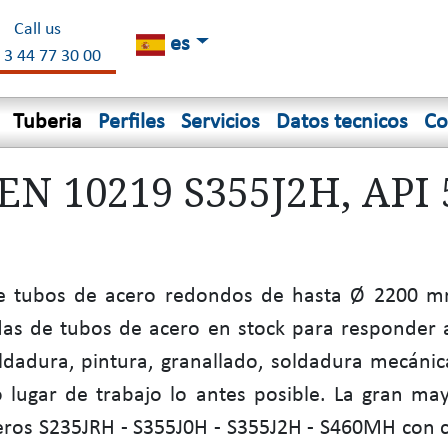
Call us
es
 3 44 77 30 00
Tuberia
Perfiles
Servicios
Datos tecnicos
Co
EN 10219 S355J2H, API 
 tubos de acero redondos de hasta Ø 2200 mm
das de tubos de acero en stock para responder 
dadura, pintura, granallado, soldadura mecánica
lugar de trabajo lo antes posible. La gran ma
ros S235JRH - S355J0H - S355J2H - S460MH con cer