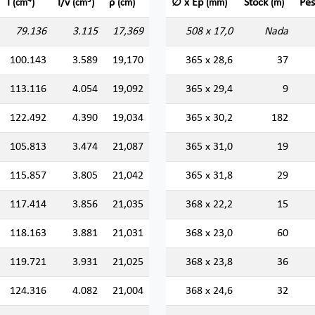
4
3
I
I/v
ρ
∅ x Ep
Stock
Pe
(cm
)
(cm
)
(cm)
(mm)
(m)
79.136
3.115
17,369
508 x 17,0
Nada
100.143
3.589
19,170
365 x 28,6
37
113.116
4.054
19,092
365 x 29,4
9
122.492
4.390
19,034
365 x 30,2
182
105.813
3.474
21,087
365 x 31,0
19
115.857
3.805
21,042
365 x 31,8
29
117.414
3.856
21,035
368 x 22,2
15
118.163
3.881
21,031
368 x 23,0
60
119.721
3.931
21,025
368 x 23,8
36
124.316
4.082
21,004
368 x 24,6
32