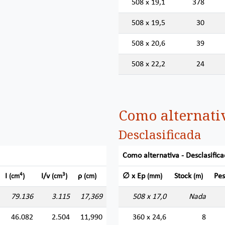
508 x 19,1
378
508 x 19,5
30
508 x 20,6
39
508 x 22,2
24
Como alternati
Desclasificada
Como alternativa - Desclasific
4
3
I
I/v
ρ
∅ x Ep
Stock
Pe
(cm
)
(cm
)
(cm)
(mm)
(m)
79.136
3.115
17,369
508 x 17,0
Nada
46.082
2.504
11,990
360 x 24,6
8