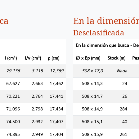
ca
En la dimensió
Desclasificada
En la dimensión que busca - De
4
3
I
I/v
ρ
∅ x Ep
Stock
Pe
(cm
)
(cm
)
(cm)
(mm)
(m)
79.136
3.115
17,369
508 x 17,0
Nada
67.627
2.663
17,462
508 x 14,3
24
70.221
2.764
17,441
508 x 14,7
26
71.096
2.798
17,434
508 x 14,9
284
74.500
2.932
17,407
508 x 15,1
40
74.895
2.949
17,404
508 x 15,9
261