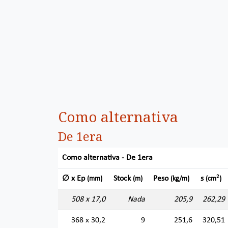
Como alternativa
De 1era
Como alternativa - De 1era
2
∅ x Ep
Stock
Peso
s
(mm)
(m)
(kg/m)
(cm
)
508 x 17,0
Nada
205,9
262,29
368 x 30,2
9
251,6
320,51