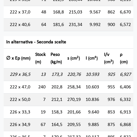
222 x 37,0
48
168,8
215,03
9.567
862
6,670
222 x 40,6
64
181,6
231,34
9.992
900
6,572
In alternativa - Seconda scelte
Stock
Peso
I/v
ρ
2
4
∅ x Ep
s
I
(mm)
(cm
)
(cm
)
3
(m)
(kg/m)
(cm
)
(cm)
229 x 36,5
13
173,3
220,76
10.593
925
6,927
222 x 47,0
240
202,8
258,34
10.603
955
6,406
222 x 50,0
7
212,1
270,19
10.836
976
6,332
226 x 33,3
19
158,3
201,66
9.640
853
6,913
226 x 34,9
67
164,5
209,55
9.885
875
6,868