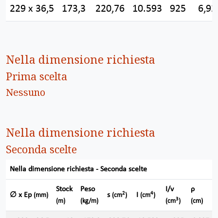
229 x 36,5
173,3
220,76
10.593
925
6,92
Nella dimensione richiesta
Prima scelta
Nessuno
Nella dimensione richiesta
Seconda scelte
Nella dimensione richiesta - Seconda scelte
Stock
Peso
I/v
ρ
2
4
∅ x Ep
s
I
(mm)
(cm
)
(cm
)
3
(m)
(kg/m)
(cm
)
(cm)