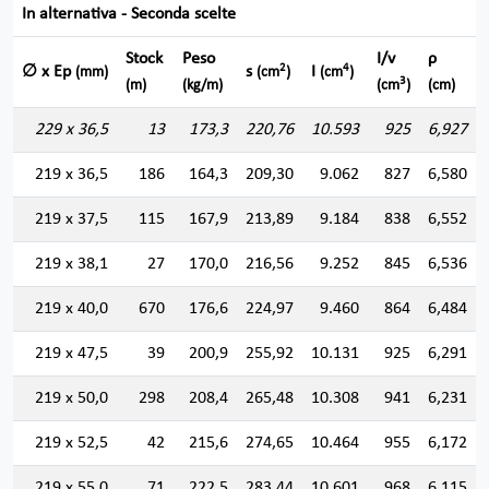
In alternativa - Seconda scelte
Stock
Peso
I/v
ρ
2
4
∅ x Ep
s
I
(mm)
(cm
)
(cm
)
3
(m)
(kg/m)
(cm
)
(cm)
229 x 36,5
13
173,3
220,76
10.593
925
6,927
219 x 36,5
186
164,3
209,30
9.062
827
6,580
219 x 37,5
115
167,9
213,89
9.184
838
6,552
219 x 38,1
27
170,0
216,56
9.252
845
6,536
219 x 40,0
670
176,6
224,97
9.460
864
6,484
219 x 47,5
39
200,9
255,92
10.131
925
6,291
219 x 50,0
298
208,4
265,48
10.308
941
6,231
219 x 52,5
42
215,6
274,65
10.464
955
6,172
219 x 55,0
71
222,5
283,44
10.601
968
6,115