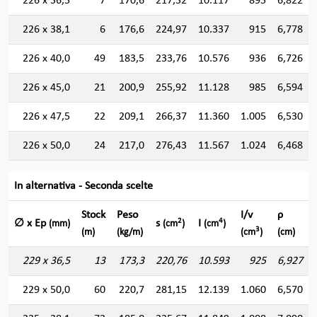
226 x 36,5
7
170,6
217,32
10.117
895
6,822
226 x 38,1
6
176,6
224,97
10.337
915
6,778
226 x 40,0
49
183,5
233,76
10.576
936
6,726
226 x 45,0
21
200,9
255,92
11.128
985
6,594
226 x 47,5
22
209,1
266,37
11.360
1.005
6,530
226 x 50,0
24
217,0
276,43
11.567
1.024
6,468
In alternativa - Seconda scelte
Stock
Peso
I/v
ρ
2
4
∅ x Ep
s
I
(mm)
(cm
)
(cm
)
3
(m)
(kg/m)
(cm
)
(cm)
229 x 36,5
13
173,3
220,76
10.593
925
6,927
229 x 50,0
60
220,7
281,15
12.139
1.060
6,570