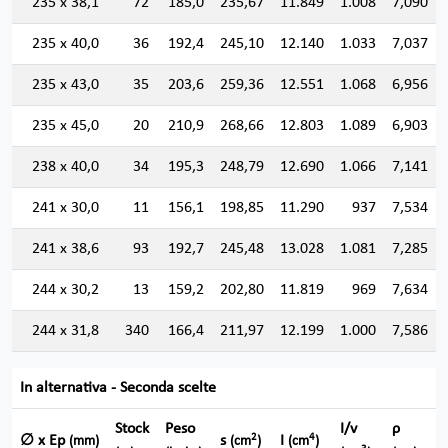
235 x 38,1
72
185,0
235,67
11.849
1.008
7,090
235 x 40,0
36
192,4
245,10
12.140
1.033
7,037
235 x 43,0
35
203,6
259,36
12.551
1.068
6,956
235 x 45,0
20
210,9
268,66
12.803
1.089
6,903
238 x 40,0
34
195,3
248,79
12.690
1.066
7,141
241 x 30,0
11
156,1
198,85
11.290
937
7,534
241 x 38,6
93
192,7
245,48
13.028
1.081
7,285
244 x 30,2
13
159,2
202,80
11.819
969
7,634
244 x 31,8
340
166,4
211,97
12.199
1.000
7,586
In alternativa - Seconda scelte
Stock
Peso
I/v
ρ
2
4
∅ x Ep
s
I
(mm)
(cm
)
(cm
)