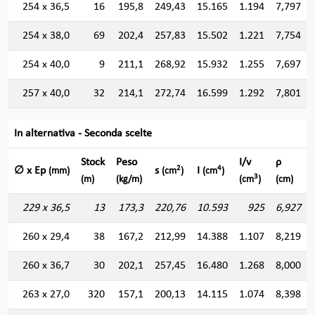
254 x 36,5
16
195,8
249,43
15.165
1.194
7,797
254 x 38,0
69
202,4
257,83
15.502
1.221
7,754
254 x 40,0
9
211,1
268,92
15.932
1.255
7,697
257 x 40,0
32
214,1
272,74
16.599
1.292
7,801
In alternativa - Seconda scelte
Stock
Peso
I/v
ρ
2
4
∅ x Ep
s
I
(mm)
(cm
)
(cm
)
3
(m)
(kg/m)
(cm
)
(cm)
229 x 36,5
13
173,3
220,76
10.593
925
6,927
260 x 29,4
38
167,2
212,99
14.388
1.107
8,219
260 x 36,7
30
202,1
257,45
16.480
1.268
8,000
263 x 27,0
320
157,1
200,13
14.115
1.074
8,398