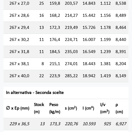
267 x 27,0
25
159,8
203,57
14.843
1.112
8,538
267 x 28,6
16
168,2
214,27
15.442
1.156
8,489
267 x 29,4
13
172,3
219,49
15.726
1.178
8,464
267 x 30,2
11
176,4
224,71
16.007
1.199
8,440
267 x 31,8
11
184,5
235,03
16.549
1.239
8,391
267 x 38,1
8
215,1
274,01
18.443
1.381
8,204
267 x 40,0
22
223,9
285,22
18.942
1.419
8,149
In alternativa - Seconda scelte
Stock
Peso
I/v
ρ
2
4
∅ x Ep
s
I
(mm)
(cm
)
(cm
)
3
(m)
(kg/m)
(cm
)
(cm)
229 x 36,5
13
173,3
220,76
10.593
925
6,927