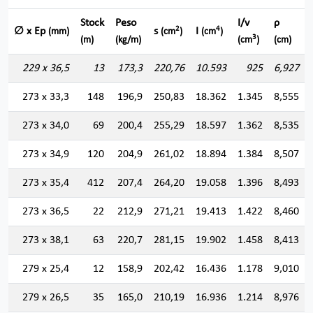
Stock
Peso
I/v
ρ
2
4
∅ x Ep
s
I
(mm)
(cm
)
(cm
)
3
(m)
(kg/m)
(cm
)
(cm)
229 x 36,5
13
173,3
220,76
10.593
925
6,927
273 x 33,3
148
196,9
250,83
18.362
1.345
8,555
273 x 34,0
69
200,4
255,29
18.597
1.362
8,535
273 x 34,9
120
204,9
261,02
18.894
1.384
8,507
273 x 35,4
412
207,4
264,20
19.058
1.396
8,493
273 x 36,5
22
212,9
271,21
19.413
1.422
8,460
273 x 38,1
63
220,7
281,15
19.902
1.458
8,413
279 x 25,4
12
158,9
202,42
16.436
1.178
9,010
279 x 26,5
35
165,0
210,19
16.936
1.214
8,976