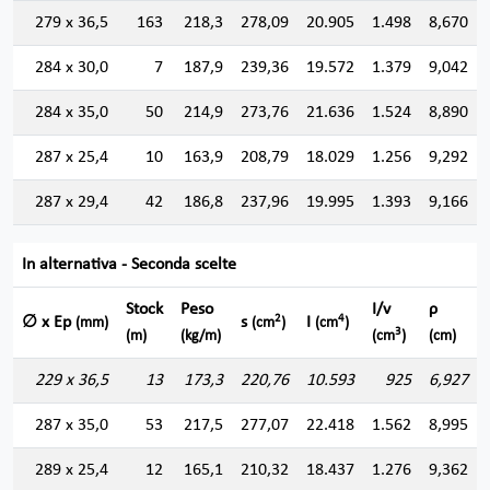
279 x 36,5
163
218,3
278,09
20.905
1.498
8,670
284 x 30,0
7
187,9
239,36
19.572
1.379
9,042
284 x 35,0
50
214,9
273,76
21.636
1.524
8,890
287 x 25,4
10
163,9
208,79
18.029
1.256
9,292
287 x 29,4
42
186,8
237,96
19.995
1.393
9,166
In alternativa - Seconda scelte
Stock
Peso
I/v
ρ
2
4
∅ x Ep
s
I
(mm)
(cm
)
(cm
)
3
(m)
(kg/m)
(cm
)
(cm)
229 x 36,5
13
173,3
220,76
10.593
925
6,927
287 x 35,0
53
217,5
277,07
22.418
1.562
8,995
289 x 25,4
12
165,1
210,32
18.437
1.276
9,362