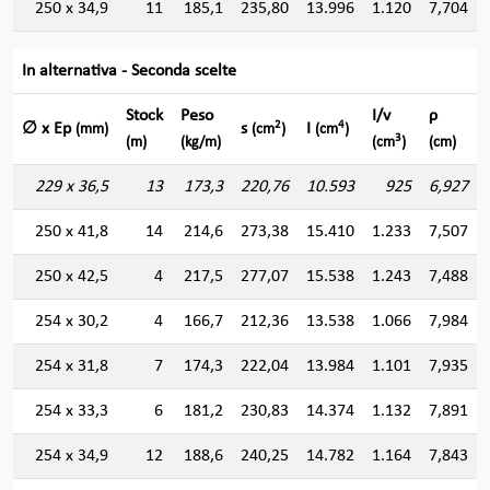
250 x 34,9
11
185,1
235,80
13.996
1.120
7,704
In alternativa - Seconda scelte
Stock
Peso
I/v
ρ
2
4
∅ x Ep
s
I
(mm)
(cm
)
(cm
)
3
(m)
(kg/m)
(cm
)
(cm)
229 x 36,5
13
173,3
220,76
10.593
925
6,927
250 x 41,8
14
214,6
273,38
15.410
1.233
7,507
250 x 42,5
4
217,5
277,07
15.538
1.243
7,488
254 x 30,2
4
166,7
212,36
13.538
1.066
7,984
254 x 31,8
7
174,3
222,04
13.984
1.101
7,935
254 x 33,3
6
181,2
230,83
14.374
1.132
7,891
254 x 34,9
12
188,6
240,25
14.782
1.164
7,843