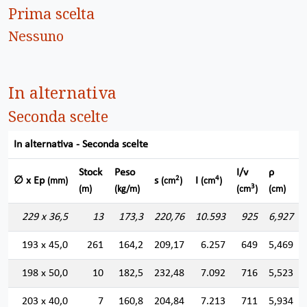
Prima scelta
Nessuno
In alternativa
Seconda scelte
In alternativa - Seconda scelte
Stock
Peso
I/v
ρ
2
4
∅ x Ep
s
I
(mm)
(cm
)
(cm
)
3
(m)
(kg/m)
(cm
)
(cm)
229 x 36,5
13
173,3
220,76
10.593
925
6,927
193 x 45,0
261
164,2
209,17
6.257
649
5,469
198 x 50,0
10
182,5
232,48
7.092
716
5,523
203 x 40,0
7
160,8
204,84
7.213
711
5,934