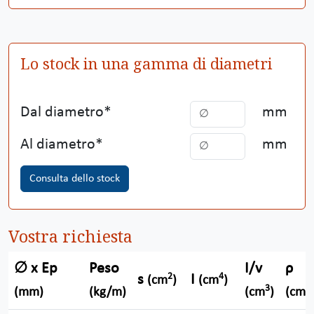
Lo stock in una gamma di diametri
Dal diametro
mm
Al diametro
mm
Consulta dello stock
Vostra richiesta
∅ x Ep
Peso
I/v
ρ
2
4
s
I
(cm
)
(cm
)
3
(mm)
(kg/m)
(cm
)
(cm)