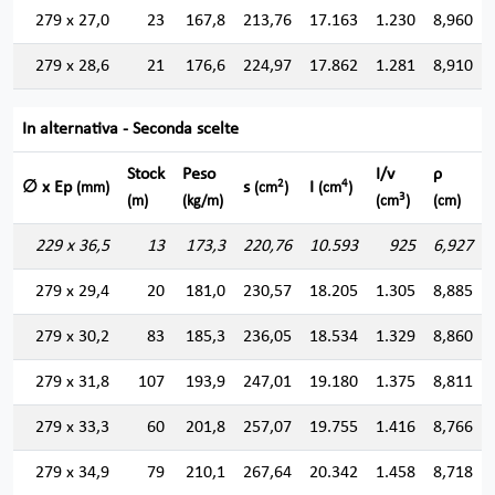
279 x 27,0
23
167,8
213,76
17.163
1.230
8,960
279 x 28,6
21
176,6
224,97
17.862
1.281
8,910
In alternativa - Seconda scelte
Stock
Peso
I/v
ρ
2
4
∅ x Ep
s
I
(mm)
(cm
)
(cm
)
3
(m)
(kg/m)
(cm
)
(cm)
229 x 36,5
13
173,3
220,76
10.593
925
6,927
279 x 29,4
20
181,0
230,57
18.205
1.305
8,885
279 x 30,2
83
185,3
236,05
18.534
1.329
8,860
279 x 31,8
107
193,9
247,01
19.180
1.375
8,811
279 x 33,3
60
201,8
257,07
19.755
1.416
8,766
279 x 34,9
79
210,1
267,64
20.342
1.458
8,718