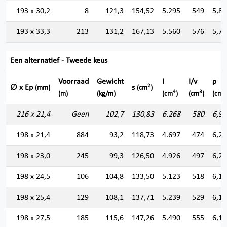
193 x 30,2
8
121,3
154,52
5.295
549
5,85
193 x 33,3
213
131,2
167,13
5.560
576
5,76
Een alternatief - Tweede keus
Voorraad
Gewicht
I
I/v
ρ
2
∅ x Ep
s
(mm)
(cm
)
4
3
(m)
(kg/m)
(cm
)
(cm
)
(cm)
216 x 21,4
Geen
102,7
130,83
6.268
580
6,92
198 x 21,4
884
93,2
118,73
4.697
474
6,28
198 x 23,0
245
99,3
126,50
4.926
497
6,24
198 x 24,5
106
104,8
133,50
5.123
518
6,19
198 x 25,4
129
108,1
137,71
5.239
529
6,16
198 x 27,5
185
115,6
147,26
5.490
555
6,10