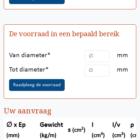
De voorraad in een bepaald bereik
Van diameter
mm
Tot diameter
mm
Raadpleeg de voorraad
Uw aanvraag
∅ x Ep
Gewicht
I
I/v
ρ
2
s
(cm
)
4
3
(mm)
(kg/m)
(cm
)
(cm
)
(cm