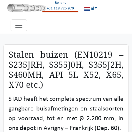
Bel ons
nl
+31 118 725 970
Stalen buizen (EN10219 –
S235JRH, S355J0H, S355J2H,
S460MH, API 5L X52, X65,
X70 etc.)
STAD heeft het complete spectrum van alle
gangbare buisafmetingen en staalsoorten
op voorraad, tot en met Ø 2.200 mm, in
ons depot in Avrigny – Frankrijk (Dep. 60).