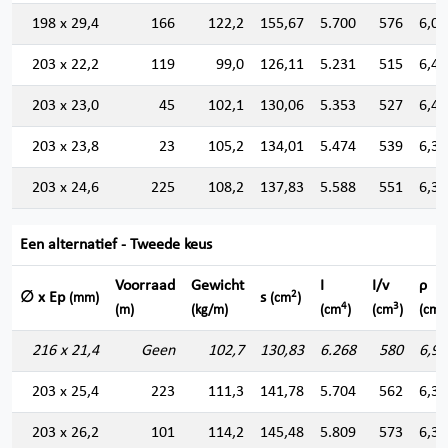
198 x 29,4
166
122,2
155,67
5.700
576
6,05
203 x 22,2
119
99,0
126,11
5.231
515
6,44
203 x 23,0
45
102,1
130,06
5.353
527
6,41
203 x 23,8
23
105,2
134,01
5.474
539
6,39
203 x 24,6
225
108,2
137,83
5.588
551
6,36
Een alternatief - Tweede keus
Voorraad
Gewicht
I
I/v
ρ
2
∅ x Ep
s
(mm)
(cm
)
4
3
(m)
(kg/m)
(cm
)
(cm
)
(cm)
216 x 21,4
Geen
102,7
130,83
6.268
580
6,92
203 x 25,4
223
111,3
141,78
5.704
562
6,34
203 x 26,2
101
114,2
145,48
5.809
573
6,31