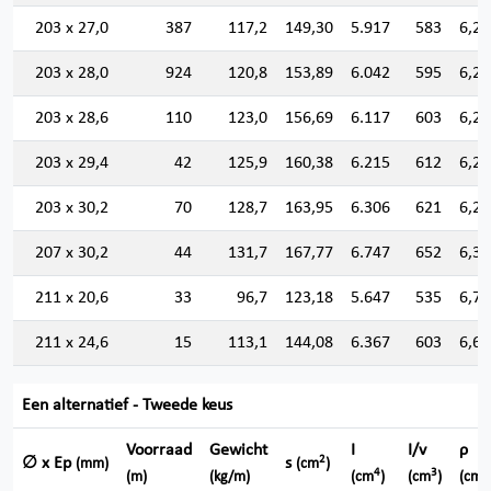
203 x 27,0
387
117,2
149,30
5.917
583
6,29
203 x 28,0
924
120,8
153,89
6.042
595
6,26
203 x 28,6
110
123,0
156,69
6.117
603
6,24
203 x 29,4
42
125,9
160,38
6.215
612
6,22
203 x 30,2
70
128,7
163,95
6.306
621
6,20
207 x 30,2
44
131,7
167,77
6.747
652
6,34
211 x 20,6
33
96,7
123,18
5.647
535
6,77
211 x 24,6
15
113,1
144,08
6.367
603
6,64
Een alternatief - Tweede keus
Voorraad
Gewicht
I
I/v
ρ
2
∅ x Ep
s
(mm)
(cm
)
4
3
(m)
(kg/m)
(cm
)
(cm
)
(cm)