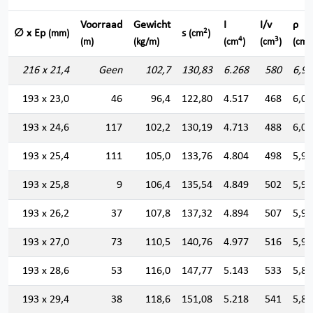
Voorraad
Gewicht
I
I/v
ρ
2
∅ x Ep
s
(mm)
(cm
)
4
3
(m)
(kg/m)
(cm
)
(cm
)
(cm)
216 x 21,4
Geen
102,7
130,83
6.268
580
6,92
193 x 23,0
46
96,4
122,80
4.517
468
6,06
193 x 24,6
117
102,2
130,19
4.713
488
6,01
193 x 25,4
111
105,0
133,76
4.804
498
5,99
193 x 25,8
9
106,4
135,54
4.849
502
5,98
193 x 26,2
37
107,8
137,32
4.894
507
5,96
193 x 27,0
73
110,5
140,76
4.977
516
5,94
193 x 28,6
53
116,0
147,77
5.143
533
5,89
193 x 29,4
38
118,6
151,08
5.218
541
5,87