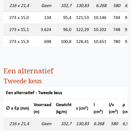
216 x 21,4
Geen
102,7
130,83
6.268
580
6,
273 x 15,0
134
95,4
121,53
10.146
744
9,
273 x 15,1
3.624
96,0
122,29
10.202
748
9,
273 x 15,9
698
100,8
128,41
10.651
780
9,
Een alternatief
Tweede keus
Een alternatief - Tweede keus
Voorraad
Gewicht
I
I/v
ρ
2
∅ x Ep
s
(mm)
(cm
)
4
3
(m)
(kg/m)
(cm
)
(cm
)
(cm)
216 x 21,4
Geen
102,7
130,83
6.268
580
6,92