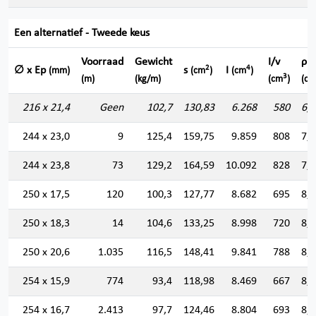
Een alternatief - Tweede keus
Voorraad
Gewicht
I/v
ρ
2
4
∅ x Ep
s
I
(mm)
(cm
)
(cm
)
3
(m)
(kg/m)
(cm
)
(cm
216 x 21,4
Geen
102,7
130,83
6.268
580
6,
244 x 23,0
9
125,4
159,75
9.859
808
7,
244 x 23,8
73
129,2
164,59
10.092
828
7,
250 x 17,5
120
100,3
127,77
8.682
695
8,
250 x 18,3
14
104,6
133,25
8.998
720
8,
250 x 20,6
1.035
116,5
148,41
9.841
788
8,
254 x 15,9
774
93,4
118,98
8.469
667
8,
254 x 16,7
2.413
97,7
124,46
8.804
693
8,