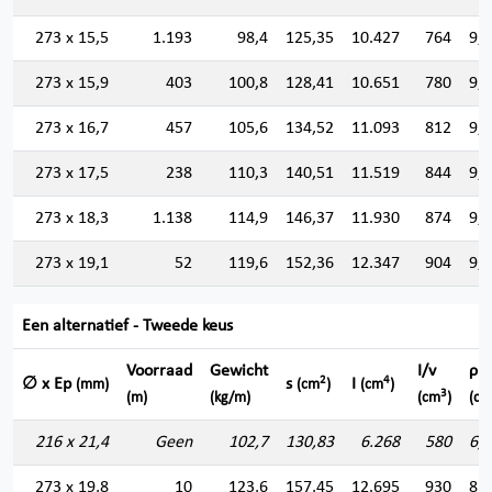
273 x 15,5
1.193
98,4
125,35
10.427
764
9,
273 x 15,9
403
100,8
128,41
10.651
780
9,
273 x 16,7
457
105,6
134,52
11.093
812
9,
273 x 17,5
238
110,3
140,51
11.519
844
9,
273 x 18,3
1.138
114,9
146,37
11.930
874
9,
273 x 19,1
52
119,6
152,36
12.347
904
9,
Een alternatief - Tweede keus
Voorraad
Gewicht
I/v
ρ
2
4
∅ x Ep
s
I
(mm)
(cm
)
(cm
)
3
(m)
(kg/m)
(cm
)
(cm
216 x 21,4
Geen
102,7
130,83
6.268
580
6,
273 x 19,8
10
123,6
157,45
12.695
930
8,