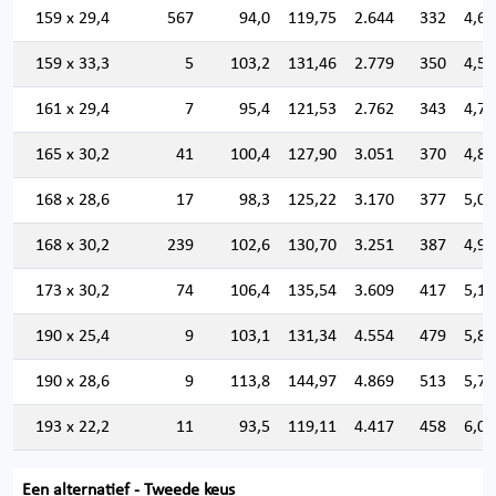
159 x 29,4
567
94,0
119,75
2.644
332
4,69
159 x 33,3
5
103,2
131,46
2.779
350
4,59
161 x 29,4
7
95,4
121,53
2.762
343
4,76
165 x 30,2
41
100,4
127,90
3.051
370
4,88
168 x 28,6
17
98,3
125,22
3.170
377
5,03
168 x 30,2
239
102,6
130,70
3.251
387
4,98
173 x 30,2
74
106,4
135,54
3.609
417
5,16
190 x 25,4
9
103,1
131,34
4.554
479
5,88
190 x 28,6
9
113,8
144,97
4.869
513
5,79
193 x 22,2
11
93,5
119,11
4.417
458
6,08
Een alternatief - Tweede keus