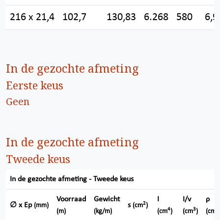
216 x 21,4
102,7
130,83
6.268
580
6,9
In de gezochte afmeting
Eerste keus
Geen
In de gezochte afmeting
Tweede keus
In de gezochte afmeting - Tweede keus
Voorraad
Gewicht
I
I/v
ρ
2
∅ x Ep
s
(mm)
(cm
)
4
3
(m)
(kg/m)
(cm
)
(cm
)
(cm)