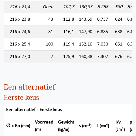
216 x 21,4
Geen
102,7
130,83
6.268
580
6,92
216 x 23,8
43
112,8
143,69
6.737
624
6,84
216 x 24,6
81
116,1
147,90
6.885
638
6,82
216 x 25,4
100
119,4
152,10
7.030
651
6,79
216 x 27,0
7
125,9
160,38
7.307
676
6,74
Een alternatief
Eerste keus
Een alternatief - Eerste keus
Voorraad
Gewicht
I/v
ρ
2
4
∅ x Ep
s
I
(mm)
(cm
)
(cm
)
3
(m)
(kg/m)
(cm
)
(cm