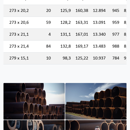
273 x 20,2
20
125,9
160,38
12.894
945
8,
273 x 20,6
59
128,2
163,31
13.091
959
8,
273 x 21,1
4
131,1
167,01
13.340
977
8,
273 x 21,4
84
132,8
169,17
13.483
988
8,
279 x 15,1
10
98,3
125,22
10.937
784
9,