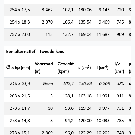
254 x 17,5
3.462
102,1
130,06
9.143
720
8,
254 x 18,3
2.070
106,4
135,54
9.469
745
8,
257 x 23,0
113
132,7
169,04
11.682
909
8,
Een alternatief - Tweede keus
Voorraad
Gewicht
I/v
ρ
2
4
∅ x Ep
s
I
(mm)
(cm
)
(cm
)
3
(m)
(kg/m)
(cm
)
(cm
216 x 21,4
Geen
102,7
130,83
6.268
580
6,
263 x 21,5
5
128,1
163,18
11.991
911
8,
273 x 14,7
10
93,6
119,24
9.977
731
9,
273 x 14,8
8
94,2
120,00
10.033
735
9,
273 x 15,1
2.869
96,0
122,29
10.202
748
9,