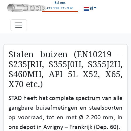
Bel ons
nl
+31 118 725 970
Stalen buizen (EN10219 –
S235JRH, S355J0H, S355J2H,
S460MH, API 5L X52, X65,
X70 etc.)
STAD heeft het complete spectrum van alle
gangbare buisafmetingen en staalsoorten
op voorraad, tot en met Ø 2.200 mm, in
ons depot in Avrigny – Frankrijk (Dep. 60).