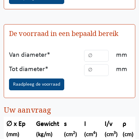
De voorraad in een bepaald bereik
Van diameter
mm
Tot diameter
mm
Raadpleeg de voorraad
Uw aanvraag
∅ x Ep
Gewicht
s
I
I/v
ρ
2
4
3
(mm)
(kg/m)
(cm
)
(cm
)
(cm
)
(cm)