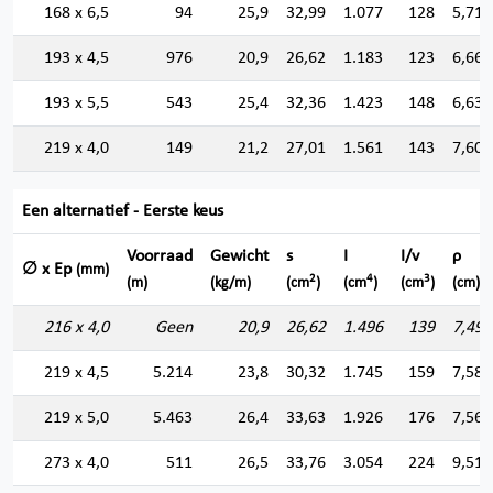
168 x 6,5
94
25,9
32,99
1.077
128
5,713
193 x 4,5
976
20,9
26,62
1.183
123
6,666
193 x 5,5
543
25,4
32,36
1.423
148
6,631
219 x 4,0
149
21,2
27,01
1.561
143
7,602
Een alternatief - Eerste keus
Voorraad
Gewicht
s
I
I/v
ρ
∅ x Ep
(mm)
2
4
3
(m)
(kg/m)
(cm
)
(cm
)
(cm
)
(cm)
216 x 4,0
Geen
20,9
26,62
1.496
139
7,496
219 x 4,5
5.214
23,8
30,32
1.745
159
7,586
219 x 5,0
5.463
26,4
33,63
1.926
176
7,567
273 x 4,0
511
26,5
33,76
3.054
224
9,511