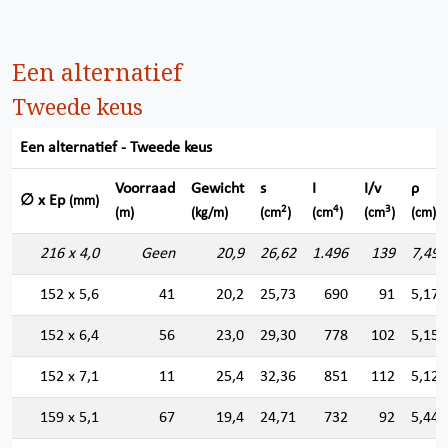
Een alternatief
Tweede keus
Een alternatief - Tweede keus
Voorraad
Gewicht
s
I
I/v
ρ
∅ x Ep
(mm)
2
4
3
(m)
(kg/m)
(cm
)
(cm
)
(cm
)
(cm)
216 x 4,0
Geen
20,9
26,62
1.496
139
7,496
152 x 5,6
41
20,2
25,73
690
91
5,178
152 x 6,4
56
23,0
29,30
778
102
5,152
152 x 7,1
11
25,4
32,36
851
112
5,128
159 x 5,1
67
19,4
24,71
732
92
5,442