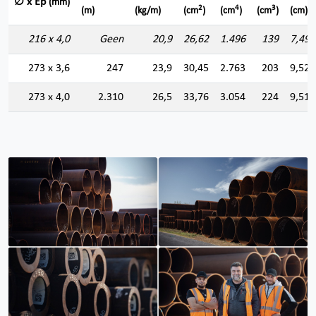
∅ x Ep
(mm)
2
4
3
(m)
(kg/m)
(cm
)
(cm
)
(cm
)
(cm)
216 x 4,0
Geen
20,9
26,62
1.496
139
7,496
273 x 3,6
247
23,9
30,45
2.763
203
9,525
273 x 4,0
2.310
26,5
33,76
3.054
224
9,511