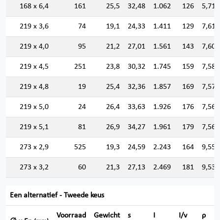
168 x 6,4
161
25,5
32,48
1.062
126
5,718
219 x 3,6
74
19,1
24,33
1.411
129
7,615
219 x 4,0
95
21,2
27,01
1.561
143
7,602
219 x 4,5
251
23,8
30,32
1.745
159
7,586
219 x 4,8
19
25,4
32,36
1.857
169
7,575
219 x 5,0
24
26,4
33,63
1.926
176
7,567
219 x 5,1
81
26,9
34,27
1.961
179
7,564
273 x 2,9
525
19,3
24,59
2.243
164
9,550
273 x 3,2
60
21,3
27,13
2.469
181
9,539
Een alternatief - Tweede keus
Voorraad
Gewicht
s
I
I/v
ρ