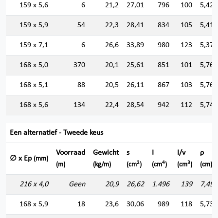
159 x 5,6
6
21,2
27,01
796
100
5,428
159 x 5,9
54
22,3
28,41
834
105
5,418
159 x 7,1
6
26,6
33,89
980
123
5,377
168 x 5,0
370
20,1
25,61
851
101
5,764
168 x 5,1
88
20,5
26,11
867
103
5,762
168 x 5,6
134
22,4
28,54
942
112
5,745
Een alternatief - Tweede keus
Voorraad
Gewicht
s
I
I/v
ρ
∅ x Ep
(mm)
2
4
3
(m)
(kg/m)
(cm
)
(cm
)
(cm
)
(cm)
216 x 4,0
Geen
20,9
26,62
1.496
139
7,496
168 x 5,9
18
23,6
30,06
989
118
5,735