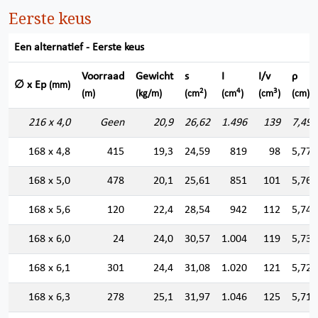
Eerste keus
Een alternatief - Eerste keus
Voorraad
Gewicht
s
I
I/v
ρ
∅ x Ep
(mm)
2
4
3
(m)
(kg/m)
(cm
)
(cm
)
(cm
)
(cm)
216 x 4,0
Geen
20,9
26,62
1.496
139
7,496
168 x 4,8
415
19,3
24,59
819
98
5,771
168 x 5,0
478
20,1
25,61
851
101
5,764
168 x 5,6
120
22,4
28,54
942
112
5,745
168 x 6,0
24
24,0
30,57
1.004
119
5,730
168 x 6,1
301
24,4
31,08
1.020
121
5,728
168 x 6,3
278
25,1
31,97
1.046
125
5,719