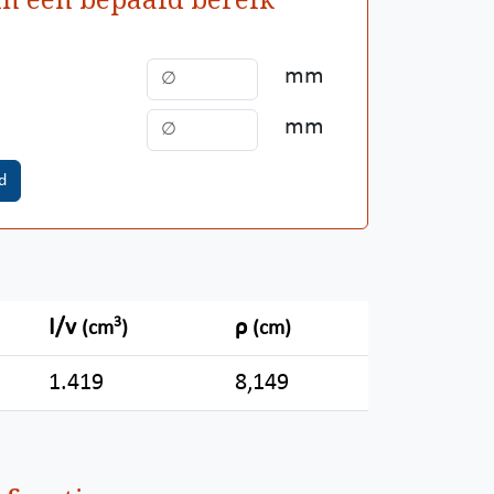
mm
mm
d
3
I/v
ρ
(cm
)
(cm)
1.419
8,149