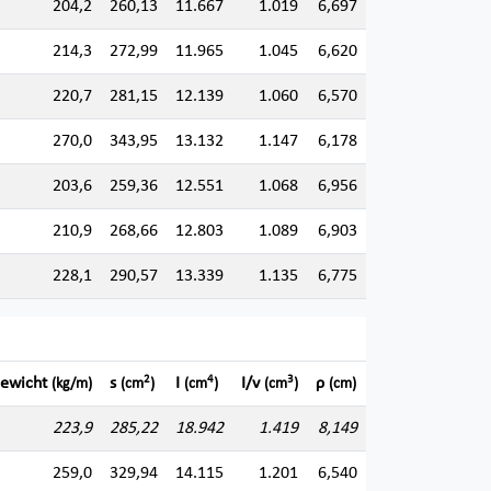
204,2
260,13
11.667
1.019
6,697
214,3
272,99
11.965
1.045
6,620
220,7
281,15
12.139
1.060
6,570
270,0
343,95
13.132
1.147
6,178
203,6
259,36
12.551
1.068
6,956
210,9
268,66
12.803
1.089
6,903
228,1
290,57
13.339
1.135
6,775
2
4
3
ewicht
s
I
I/v
ρ
(kg/m)
(cm
)
(cm
)
(cm
)
(cm)
223,9
285,22
18.942
1.419
8,149
259,0
329,94
14.115
1.201
6,540