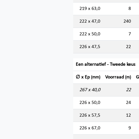
219 x 63,0
8
222 x 47,0
240
222 x 50,0
7
226 x 47,5
22
Een alternatief - Tweede keus
∅ x Ep
Voorraad
G
(mm)
(m)
267 x 40,0
22
226 x 50,0
24
226 x 57,5
12
226 x 67,0
9