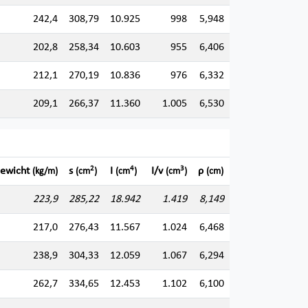
242,4
308,79
10.925
998
5,948
202,8
258,34
10.603
955
6,406
212,1
270,19
10.836
976
6,332
209,1
266,37
11.360
1.005
6,530
2
4
3
ewicht
s
I
I/v
ρ
(kg/m)
(cm
)
(cm
)
(cm
)
(cm)
223,9
285,22
18.942
1.419
8,149
217,0
276,43
11.567
1.024
6,468
238,9
304,33
12.059
1.067
6,294
262,7
334,65
12.453
1.102
6,100