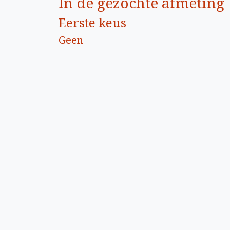
In de gezochte afmeting
Eerste keus
Geen