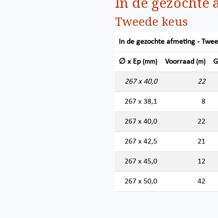
In de gezochte 
Tweede keus
In de gezochte afmeting - Twe
∅ x Ep
Voorraad
G
(mm)
(m)
267 x 40,0
22
267 x 38,1
8
267 x 40,0
22
267 x 42,5
21
267 x 45,0
12
267 x 50,0
42