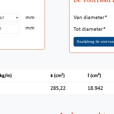
mm
Van diameter
mm
Tot diameter
Raadpleeg de voorraa
2
4
s
I
(kg/m)
(cm
)
(cm
)
285,22
18.942