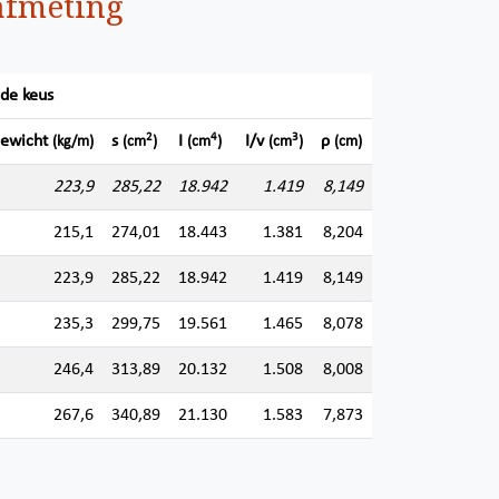
afmeting
ede keus
2
4
3
ewicht
s
I
I/v
ρ
(kg/m)
(cm
)
(cm
)
(cm
)
(cm)
223,9
285,22
18.942
1.419
8,149
215,1
274,01
18.443
1.381
8,204
223,9
285,22
18.942
1.419
8,149
235,3
299,75
19.561
1.465
8,078
246,4
313,89
20.132
1.508
8,008
267,6
340,89
21.130
1.583
7,873