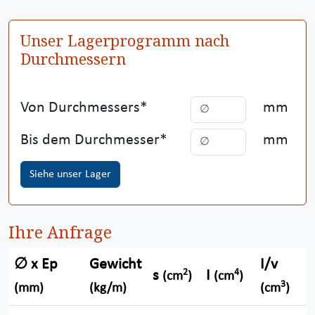
Unser Lagerprogramm nach
Durchmessern
Von Durchmessers
mm
Bis dem Durchmesser
mm
Siehe unser Lager
Ihre Anfrage
∅ x Ep
Gewicht
I/v
ρ
2
4
s
I
(cm
)
(cm
)
3
(mm)
(kg/m)
(cm
)
(