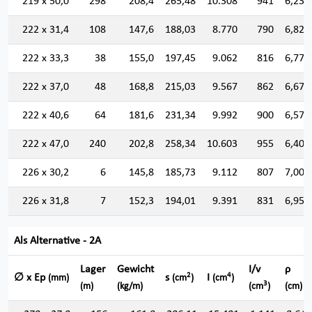
219 x 50,0
298
208,4
265,48
10.308
941
6,231
222 x 31,4
108
147,6
188,03
8.770
790
6,829
222 x 33,3
38
155,0
197,45
9.062
816
6,774
222 x 37,0
48
168,8
215,03
9.567
862
6,670
222 x 40,6
64
181,6
231,34
9.992
900
6,572
222 x 47,0
240
202,8
258,34
10.603
955
6,406
226 x 30,2
6
145,8
185,73
9.112
807
7,004
226 x 31,8
7
152,3
194,01
9.391
831
6,957
Als Alternative - 2A
Lager
Gewicht
I/v
ρ
2
4
∅ x Ep
s
I
(mm)
(cm
)
(cm
)
3
(m)
(kg/m)
(cm
)
(cm)