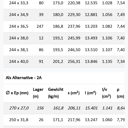
244 x 33,3
80
173,0
220,38
12.535
1.028
7,541
244 x 34,9
39
180,0
229,30
12.881
1.056
7,494
244 x 36,5
247
186,8
237,96
13.203
1.082
7,448
244 x 38,0
12
193,1
245,99
13.493
1.106
7,406
244 x 38,1
86
193,5
246,50
13.510
1.107
7,403
244 x 40,0
91
201,2
256,31
13.846
1.135
7,349
Als Alternative - 2A
Lager
Gewicht
I/v
ρ
2
4
∅ x Ep
s
I
(mm)
(cm
)
(cm
)
3
(m)
(kg/m)
(cm
)
(cm)
270 x 27,0
156
161,8
206,11
15.401
1.141
8,644
250 x 31,8
26
171,1
217,96
13.247
1.060
7,795