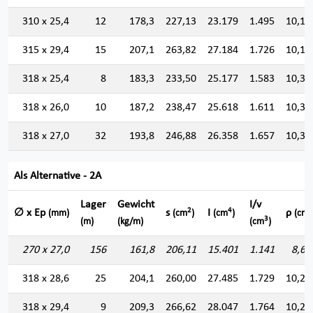
310 x 25,4
12
178,3
227,13
23.179
1.495
10,10
315 x 29,4
15
207,1
263,82
27.184
1.726
10,15
318 x 25,4
8
183,3
233,50
25.177
1.583
10,38
318 x 26,0
10
187,2
238,47
25.618
1.611
10,36
318 x 27,0
32
193,8
246,88
26.358
1.657
10,33
Als Alternative - 2A
Lager
Gewicht
I/v
2
4
∅ x Ep
s
I
ρ
(mm)
(cm
)
(cm
)
(cm)
3
(m)
(kg/m)
(cm
)
270 x 27,0
156
161,8
206,11
15.401
1.141
8,64
318 x 28,6
25
204,1
260,00
27.485
1.729
10,28
318 x 29,4
9
209,3
266,62
28.047
1.764
10,25