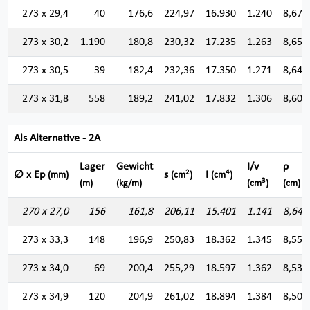
273 x 29,4
40
176,6
224,97
16.930
1.240
8,674
273 x 30,2
1.190
180,8
230,32
17.235
1.263
8,650
273 x 30,5
39
182,4
232,36
17.350
1.271
8,641
273 x 31,8
558
189,2
241,02
17.832
1.306
8,601
Als Alternative - 2A
Lager
Gewicht
I/v
ρ
2
4
∅ x Ep
s
I
(mm)
(cm
)
(cm
)
3
(m)
(kg/m)
(cm
)
(cm)
270 x 27,0
156
161,8
206,11
15.401
1.141
8,644
273 x 33,3
148
196,9
250,83
18.362
1.345
8,555
273 x 34,0
69
200,4
255,29
18.597
1.362
8,535
273 x 34,9
120
204,9
261,02
18.894
1.384
8,507