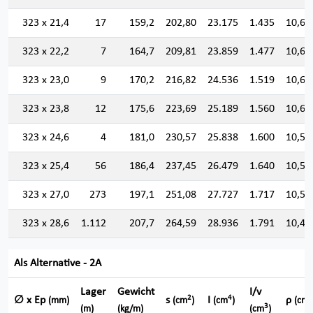
323 x 21,4
17
159,2
202,80
23.175
1.435
10,68
323 x 22,2
7
164,7
209,81
23.859
1.477
10,66
323 x 23,0
9
170,2
216,82
24.536
1.519
10,63
323 x 23,8
12
175,6
223,69
25.189
1.560
10,61
323 x 24,6
4
181,0
230,57
25.838
1.600
10,58
323 x 25,4
56
186,4
237,45
26.479
1.640
10,56
323 x 27,0
273
197,1
251,08
27.727
1.717
10,50
323 x 28,6
1.112
207,7
264,59
28.936
1.791
10,45
Als Alternative - 2A
Lager
Gewicht
I/v
2
4
∅ x Ep
s
I
ρ
(mm)
(cm
)
(cm
)
(cm)
3
(m)
(kg/m)
(cm
)