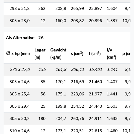
298 x 31,8
262
208,8
265,99
23.897
1.604
9,47
305 x 23,0
12
160,0
203,82
20.396
1.337
10,00
Als Alternative - 2A
Lager
Gewicht
I/v
2
4
∅ x Ep
s
I
ρ
(mm)
(cm
)
(cm
)
(cm)
3
(m)
(kg/m)
(cm
)
270 x 27,0
156
161,8
206,11
15.401
1.141
8,64
305 x 24,6
35
170,1
216,69
21.460
1.407
9,95
305 x 25,4
58
175,1
223,06
21.977
1.441
9,92
305 x 29,4
25
199,8
254,52
24.440
1.603
9,79
305 x 30,2
180
204,7
260,76
24.911
1.633
9,77
310 x 24,6
12
173,1
220,51
22.618
1.460
10,12