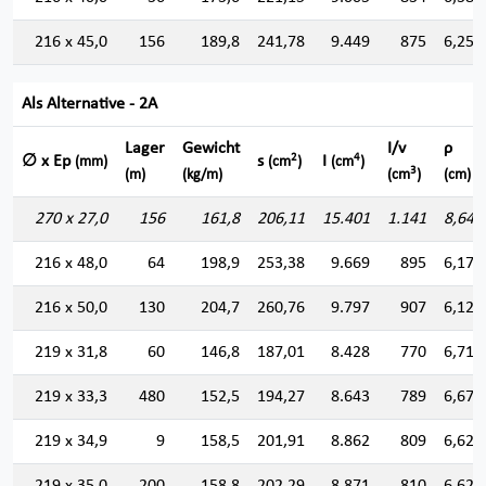
216 x 45,0
156
189,8
241,78
9.449
875
6,251
Als Alternative - 2A
Lager
Gewicht
I/v
ρ
2
4
∅ x Ep
s
I
(mm)
(cm
)
(cm
)
3
(m)
(kg/m)
(cm
)
(cm)
270 x 27,0
156
161,8
206,11
15.401
1.141
8,644
216 x 48,0
64
198,9
253,38
9.669
895
6,177
216 x 50,0
130
204,7
260,76
9.797
907
6,129
219 x 31,8
60
146,8
187,01
8.428
770
6,713
219 x 33,3
480
152,5
194,27
8.643
789
6,670
219 x 34,9
9
158,5
201,91
8.862
809
6,625