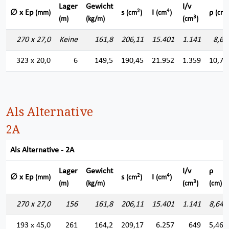
Lager
Gewicht
I/v
2
4
∅ x Ep
s
I
ρ
(mm)
(cm
)
(cm
)
(cm)
3
(m)
(kg/m)
(cm
)
270 x 27,0
Keine
161,8
206,11
15.401
1.141
8,64
323 x 20,0
6
149,5
190,45
21.952
1.359
10,73
Als Alternative
2A
Als Alternative - 2A
Lager
Gewicht
I/v
ρ
2
4
∅ x Ep
s
I
(mm)
(cm
)
(cm
)
3
(m)
(kg/m)
(cm
)
(cm)
270 x 27,0
156
161,8
206,11
15.401
1.141
8,644
193 x 45,0
261
164,2
209,17
6.257
649
5,469