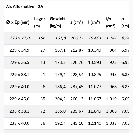
Als Alternative - 2A
Lager
Gewicht
I/v
ρ
2
4
∅ x Ep
s
I
(mm)
(cm
)
(cm
)
3
(m)
(kg/m)
(cm
)
(cm)
270 x 27,0
156
161,8
206,11
15.401
1.141
8,644
229 x 34,9
27
167,1
212,87
10.349
904
6,972
229 x 36,5
13
173,3
220,76
10.593
925
6,927
229 x 38,1
21
179,4
228,54
10.825
945
6,882
229 x 40,0
6
186,4
237,45
11.077
968
6,830
229 x 45,0
65
204,2
260,13
11.667
1.019
6,697
235 x 38,1
72
185,0
235,67
11.849
1.008
7,090
235 x 40,0
36
192,4
245,10
12.140
1.033
7,037