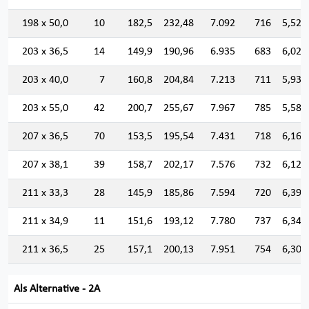
198 x 50,0
10
182,5
232,48
7.092
716
5,523
203 x 36,5
14
149,9
190,96
6.935
683
6,026
203 x 40,0
7
160,8
204,84
7.213
711
5,934
203 x 55,0
42
200,7
255,67
7.967
785
5,582
207 x 36,5
70
153,5
195,54
7.431
718
6,164
207 x 38,1
39
158,7
202,17
7.576
732
6,121
211 x 33,3
28
145,9
185,86
7.594
720
6,392
211 x 34,9
11
151,6
193,12
7.780
737
6,347
211 x 36,5
25
157,1
200,13
7.951
754
6,303
Als Alternative - 2A