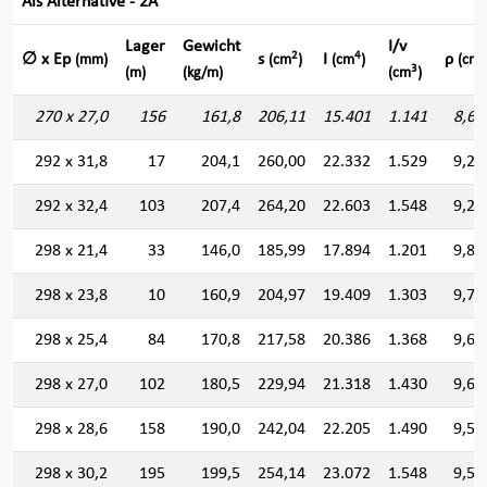
Als Alternative - 2A
Lager
Gewicht
I/v
2
4
∅ x Ep
s
I
ρ
(mm)
(cm
)
(cm
)
(cm)
3
(m)
(kg/m)
(cm
)
270 x 27,0
156
161,8
206,11
15.401
1.141
8,64
292 x 31,8
17
204,1
260,00
22.332
1.529
9,26
292 x 32,4
103
207,4
264,20
22.603
1.548
9,24
298 x 21,4
33
146,0
185,99
17.894
1.201
9,80
298 x 23,8
10
160,9
204,97
19.409
1.303
9,73
298 x 25,4
84
170,8
217,58
20.386
1.368
9,67
298 x 27,0
102
180,5
229,94
21.318
1.430
9,62
298 x 28,6
158
190,0
242,04
22.205
1.490
9,57
298 x 30,2
195
199,5
254,14
23.072
1.548
9,52