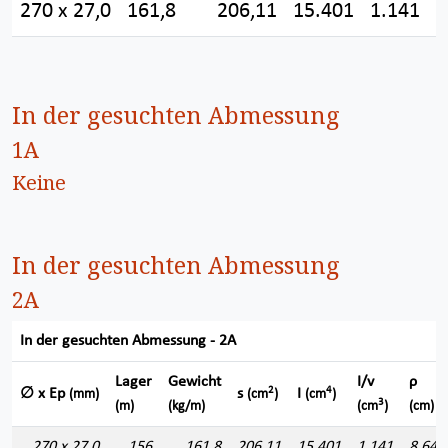
270 x 27,0
161,8
206,11
15.401
1.141
8
In der gesuchten Abmessung
1A
Keine
In der gesuchten Abmessung
2A
In der gesuchten Abmessung - 2A
Lager
Gewicht
I/v
ρ
2
4
∅ x Ep
s
I
(mm)
(cm
)
(cm
)
3
(m)
(kg/m)
(cm
)
(cm)
270 x 27,0
156
161,8
206,11
15.401
1.141
8,644