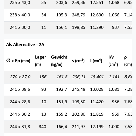
235 x 43,0
35
203,6
259,36
12.551
1.068
6,956
238 x 40,0
34
195,3
248,79
12.690
1.066
7,141
241 x 30,0
11
156,1
198,85
11.290
937
7,534
Als Alternative - 2A
Lager
Gewicht
I/v
ρ
2
4
∅ x Ep
s
I
(mm)
(cm
)
(cm
)
3
(m)
(kg/m)
(cm
)
(cm)
270 x 27,0
156
161,8
206,11
15.401
1.141
8,644
241 x 38,6
93
192,7
245,48
13.028
1.081
7,285
244 x 28,6
10
151,9
193,50
11.420
936
7,682
244 x 30,2
13
159,2
202,80
11.819
969
7,634
244 x 31,8
340
166,4
211,97
12.199
1.000
7,586