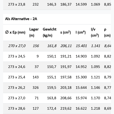
273 x 23,8
232
146,3
186,37
14.599
1.069
8,850
Als Alternative - 2A
Lager
Gewicht
I/v
ρ
2
4
∅ x Ep
s
I
(mm)
(cm
)
(cm
)
3
(m)
(kg/m)
(cm
)
(cm)
270 x 27,0
156
161,8
206,11
15.401
1.141
8,644
273 x 24,5
9
150,1
191,21
14.903
1.092
8,828
273 x 24,6
37
150,7
191,97
14.952
1.095
8,825
273 x 25,4
143
155,1
197,58
15.300
1.121
8,799
273 x 26,2
326
159,5
203,18
15.644
1.146
8,774
273 x 27,0
71
163,8
208,66
15.974
1.170
8,749
273 x 28,6
127
172,4
219,62
16.622
1.218
8,699