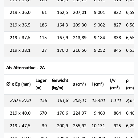
219 x 35,0
200
158,8
202,29
8.871
810
6,622
219 x 36,0
61
162,5
207,01
9.001
822
6,594
219 x 36,5
186
164,3
209,30
9.062
827
6,580
219 x 37,5
115
167,9
213,89
9.184
838
6,552
219 x 38,1
27
170,0
216,56
9.252
845
6,536
Als Alternative - 2A
Lager
Gewicht
I/v
ρ
2
4
∅ x Ep
s
I
(mm)
(cm
)
(cm
)
3
(m)
(kg/m)
(cm
)
(cm)
270 x 27,0
156
161,8
206,11
15.401
1.141
8,644
219 x 40,0
670
176,6
224,97
9.460
864
6,484
219 x 47,5
39
200,9
255,92
10.131
925
6,291