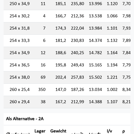
250 x 34,9
11
185,1
235,80
13.996
1.120
7,704
254 x 30,2
4
166,7
212,36
13.538
1.066
7,984
254 x 31,8
7
174,3
222,04
13.984
1.101
7,935
254 x 33,3
6
181,2
230,83
14.374
1.132
7,891
254 x 34,9
12
188,6
240,25
14.782
1.164
7,843
254 x 36,5
16
195,8
249,43
15.165
1.194
7,797
254 x 38,0
69
202,4
257,83
15.502
1.221
7,754
260 x 25,4
350
147,0
187,26
13.034
1.002
8,342
260 x 29,4
38
167,2
212,99
14.388
1.107
8,219
Als Alternative - 2A
Lager
Gewicht
I/v
ρ
2
4