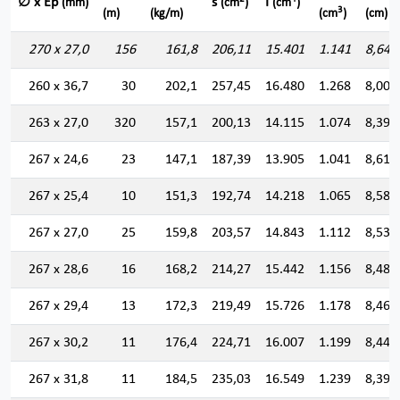
∅ x Ep
s
I
(mm)
(cm
)
(cm
)
3
(m)
(kg/m)
(cm
)
(cm)
270 x 27,0
156
161,8
206,11
15.401
1.141
8,644
260 x 36,7
30
202,1
257,45
16.480
1.268
8,000
263 x 27,0
320
157,1
200,13
14.115
1.074
8,398
267 x 24,6
23
147,1
187,39
13.905
1.041
8,614
267 x 25,4
10
151,3
192,74
14.218
1.065
8,588
267 x 27,0
25
159,8
203,57
14.843
1.112
8,538
267 x 28,6
16
168,2
214,27
15.442
1.156
8,489
267 x 29,4
13
172,3
219,49
15.726
1.178
8,464
267 x 30,2
11
176,4
224,71
16.007
1.199
8,440
267 x 31,8
11
184,5
235,03
16.549
1.239
8,391