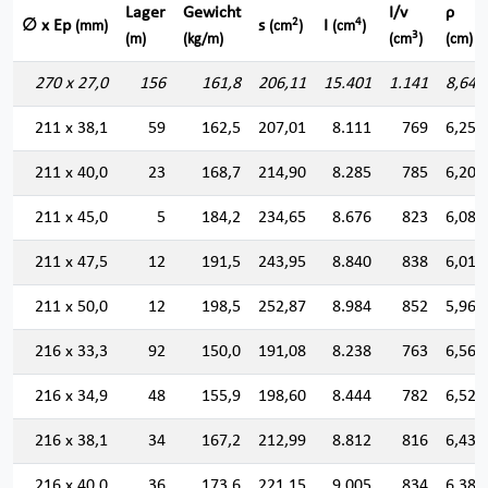
Lager
Gewicht
I/v
ρ
2
4
∅ x Ep
s
I
(mm)
(cm
)
(cm
)
3
(m)
(kg/m)
(cm
)
(cm)
270 x 27,0
156
161,8
206,11
15.401
1.141
8,644
211 x 38,1
59
162,5
207,01
8.111
769
6,259
211 x 40,0
23
168,7
214,90
8.285
785
6,209
211 x 45,0
5
184,2
234,65
8.676
823
6,080
211 x 47,5
12
191,5
243,95
8.840
838
6,019
211 x 50,0
12
198,5
252,87
8.984
852
5,960
216 x 33,3
92
150,0
191,08
8.238
763
6,566
216 x 34,9
48
155,9
198,60
8.444
782
6,520
216 x 38,1
34
167,2
212,99
8.812
816
6,432
216 x 40,0
36
173,6
221,15
9.005
834
6,381