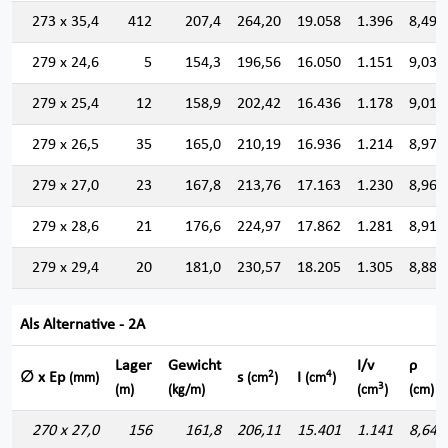
273 x 35,4
412
207,4
264,20
19.058
1.396
8,493
279 x 24,6
5
154,3
196,56
16.050
1.151
9,036
279 x 25,4
12
158,9
202,42
16.436
1.178
9,010
279 x 26,5
35
165,0
210,19
16.936
1.214
8,976
279 x 27,0
23
167,8
213,76
17.163
1.230
8,960
279 x 28,6
21
176,6
224,97
17.862
1.281
8,910
279 x 29,4
20
181,0
230,57
18.205
1.305
8,885
Als Alternative - 2A
Lager
Gewicht
I/v
ρ
2
4
∅ x Ep
s
I
(mm)
(cm
)
(cm
)
3
(m)
(kg/m)
(cm
)
(cm)
270 x 27,0
156
161,8
206,11
15.401
1.141
8,644