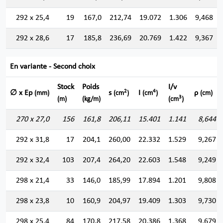
292 x 25,4
19
167,0
212,74
19.072
1.306
9,468
292 x 28,6
17
185,8
236,69
20.769
1.422
9,367
En variante - Second choix
Stock
Poids
I/v
2
4
∅ x Ep
s
I
ρ
(mm)
(cm
)
(cm
)
(cm)
3
(m)
(kg/m)
(cm
)
270 x 27,0
156
161,8
206,11
15.401
1.141
8,644
292 x 31,8
17
204,1
260,00
22.332
1.529
9,267
292 x 32,4
103
207,4
264,20
22.603
1.548
9,249
298 x 21,4
33
146,0
185,99
17.894
1.201
9,808
298 x 23,8
10
160,9
204,97
19.409
1.303
9,730
298 x 25,4
84
170,8
217,58
20.386
1.368
9,679