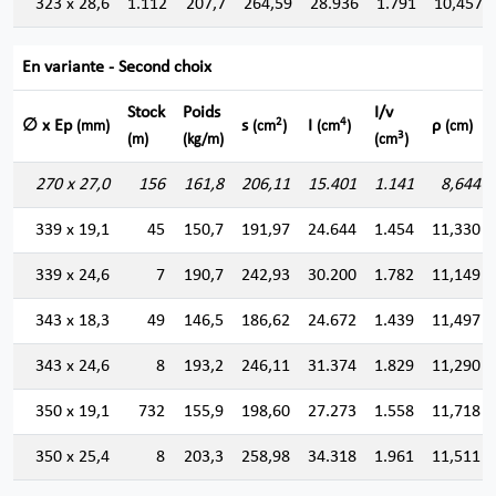
323 x 28,6
1.112
207,7
264,59
28.936
1.791
10,457
En variante - Second choix
Stock
Poids
I/v
2
4
∅ x Ep
s
I
ρ
(mm)
(cm
)
(cm
)
(cm)
3
(m)
(kg/m)
(cm
)
270 x 27,0
156
161,8
206,11
15.401
1.141
8,644
339 x 19,1
45
150,7
191,97
24.644
1.454
11,330
339 x 24,6
7
190,7
242,93
30.200
1.782
11,149
343 x 18,3
49
146,5
186,62
24.672
1.439
11,497
343 x 24,6
8
193,2
246,11
31.374
1.829
11,290
350 x 19,1
732
155,9
198,60
27.273
1.558
11,718
350 x 25,4
8
203,3
258,98
34.318
1.961
11,511