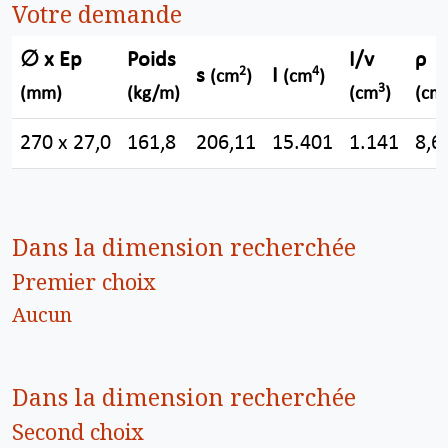
Votre demande
∅ x Ep
Poids
I/v
ρ
2
4
s
I
(cm
)
(cm
)
3
(mm)
(kg/m)
(cm
)
(cm
270 x 27,0
161,8
206,11
15.401
1.141
8,6
Dans la dimension recherchée
Premier choix
Aucun
Dans la dimension recherchée
Second choix