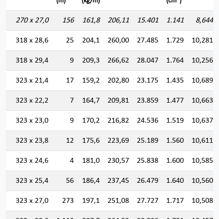
(m)
(kg/m)
(cm
)
270 x 27,0
156
161,8
206,11
15.401
1.141
8,644
318 x 28,6
25
204,1
260,00
27.485
1.729
10,281
318 x 29,4
9
209,3
266,62
28.047
1.764
10,256
323 x 21,4
17
159,2
202,80
23.175
1.435
10,689
323 x 22,2
7
164,7
209,81
23.859
1.477
10,663
323 x 23,0
9
170,2
216,82
24.536
1.519
10,637
323 x 23,8
12
175,6
223,69
25.189
1.560
10,611
323 x 24,6
4
181,0
230,57
25.838
1.600
10,585
323 x 25,4
56
186,4
237,45
26.479
1.640
10,560
323 x 27,0
273
197,1
251,08
27.727
1.717
10,508