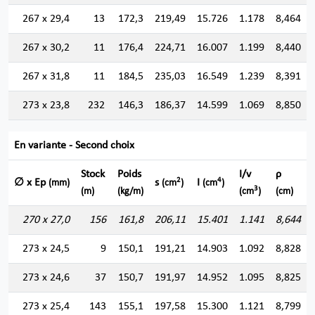
267 x 29,4
13
172,3
219,49
15.726
1.178
8,464
267 x 30,2
11
176,4
224,71
16.007
1.199
8,440
267 x 31,8
11
184,5
235,03
16.549
1.239
8,391
273 x 23,8
232
146,3
186,37
14.599
1.069
8,850
En variante - Second choix
Stock
Poids
I/v
ρ
2
4
∅ x Ep
s
I
(mm)
(cm
)
(cm
)
3
(m)
(kg/m)
(cm
)
(cm)
270 x 27,0
156
161,8
206,11
15.401
1.141
8,644
273 x 24,5
9
150,1
191,21
14.903
1.092
8,828
273 x 24,6
37
150,7
191,97
14.952
1.095
8,825
273 x 25,4
143
155,1
197,58
15.300
1.121
8,799