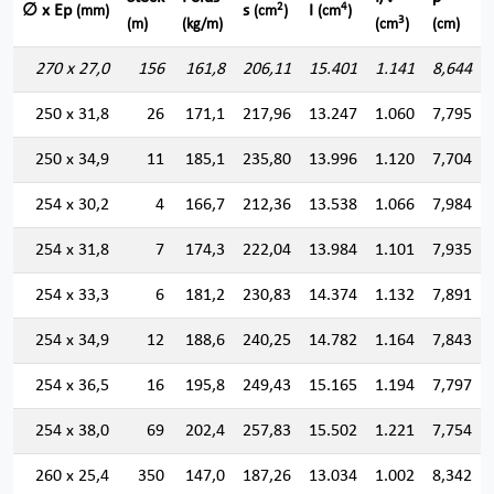
2
4
∅ x Ep
s
I
(mm)
(cm
)
(cm
)
3
(m)
(kg/m)
(cm
)
(cm)
270 x 27,0
156
161,8
206,11
15.401
1.141
8,644
250 x 31,8
26
171,1
217,96
13.247
1.060
7,795
250 x 34,9
11
185,1
235,80
13.996
1.120
7,704
254 x 30,2
4
166,7
212,36
13.538
1.066
7,984
254 x 31,8
7
174,3
222,04
13.984
1.101
7,935
254 x 33,3
6
181,2
230,83
14.374
1.132
7,891
254 x 34,9
12
188,6
240,25
14.782
1.164
7,843
254 x 36,5
16
195,8
249,43
15.165
1.194
7,797
254 x 38,0
69
202,4
257,83
15.502
1.221
7,754
260 x 25,4
350
147,0
187,26
13.034
1.002
8,342