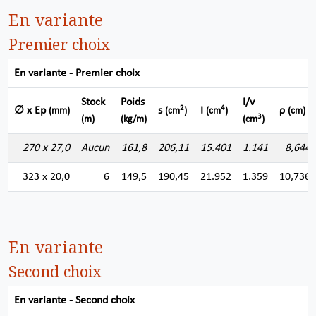
En variante
Premier choix
En variante - Premier choix
Stock
Poids
I/v
2
4
∅ x Ep
s
I
ρ
(mm)
(cm
)
(cm
)
(cm)
3
(m)
(kg/m)
(cm
)
270 x 27,0
Aucun
161,8
206,11
15.401
1.141
8,644
323 x 20,0
6
149,5
190,45
21.952
1.359
10,736
En variante
Second choix
En variante - Second choix