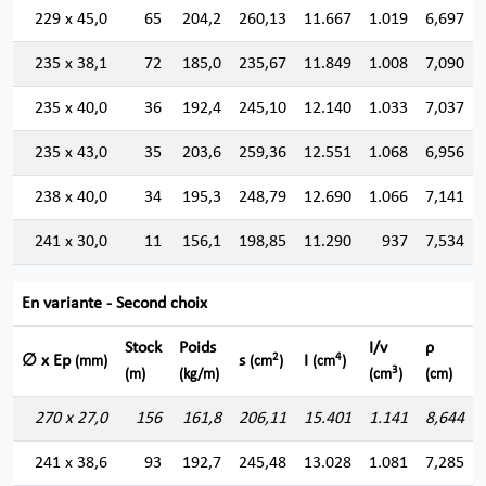
229 x 45,0
65
204,2
260,13
11.667
1.019
6,697
235 x 38,1
72
185,0
235,67
11.849
1.008
7,090
235 x 40,0
36
192,4
245,10
12.140
1.033
7,037
235 x 43,0
35
203,6
259,36
12.551
1.068
6,956
238 x 40,0
34
195,3
248,79
12.690
1.066
7,141
241 x 30,0
11
156,1
198,85
11.290
937
7,534
En variante - Second choix
Stock
Poids
I/v
ρ
2
4
∅ x Ep
s
I
(mm)
(cm
)
(cm
)
3
(m)
(kg/m)
(cm
)
(cm)
270 x 27,0
156
161,8
206,11
15.401
1.141
8,644
241 x 38,6
93
192,7
245,48
13.028
1.081
7,285