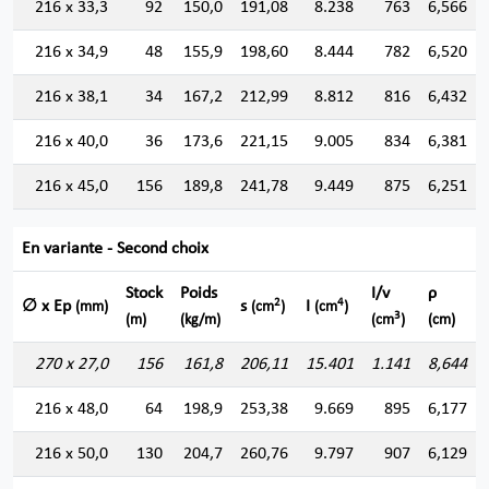
216 x 33,3
92
150,0
191,08
8.238
763
6,566
216 x 34,9
48
155,9
198,60
8.444
782
6,520
216 x 38,1
34
167,2
212,99
8.812
816
6,432
216 x 40,0
36
173,6
221,15
9.005
834
6,381
216 x 45,0
156
189,8
241,78
9.449
875
6,251
En variante - Second choix
Stock
Poids
I/v
ρ
2
4
∅ x Ep
s
I
(mm)
(cm
)
(cm
)
3
(m)
(kg/m)
(cm
)
(cm)
270 x 27,0
156
161,8
206,11
15.401
1.141
8,644
216 x 48,0
64
198,9
253,38
9.669
895
6,177
216 x 50,0
130
204,7
260,76
9.797
907
6,129