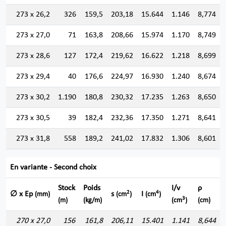
273 x 26,2
326
159,5
203,18
15.644
1.146
8,774
273 x 27,0
71
163,8
208,66
15.974
1.170
8,749
273 x 28,6
127
172,4
219,62
16.622
1.218
8,699
273 x 29,4
40
176,6
224,97
16.930
1.240
8,674
273 x 30,2
1.190
180,8
230,32
17.235
1.263
8,650
273 x 30,5
39
182,4
232,36
17.350
1.271
8,641
273 x 31,8
558
189,2
241,02
17.832
1.306
8,601
En variante - Second choix
Stock
Poids
I/v
ρ
2
4
∅ x Ep
s
I
(mm)
(cm
)
(cm
)
3
(m)
(kg/m)
(cm
)
(cm)
270 x 27,0
156
161,8
206,11
15.401
1.141
8,644