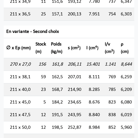
211 x 34,9
11
151,6
193,12
7.780
737
6,347
211 x 36,5
25
157,1
200,13
7.951
754
6,303
En variante - Second choix
Stock
Poids
I/v
ρ
2
4
∅ x Ep
s
I
(mm)
(cm
)
(cm
)
3
(m)
(kg/m)
(cm
)
(cm)
270 x 27,0
156
161,8
206,11
15.401
1.141
8,644
211 x 38,1
59
162,5
207,01
8.111
769
6,259
211 x 40,0
23
168,7
214,90
8.285
785
6,209
211 x 45,0
5
184,2
234,65
8.676
823
6,080
211 x 47,5
12
191,5
243,95
8.840
838
6,019
211 x 50,0
12
198,5
252,87
8.984
852
5,960