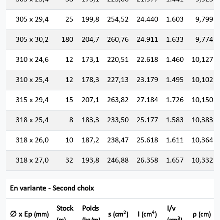
305 x 29,4
25
199,8
254,52
24.440
1.603
9,799
305 x 30,2
180
204,7
260,76
24.911
1.633
9,774
310 x 24,6
12
173,1
220,51
22.618
1.460
10,127
310 x 25,4
12
178,3
227,13
23.179
1.495
10,102
315 x 29,4
15
207,1
263,82
27.184
1.726
10,150
318 x 25,4
8
183,3
233,50
25.177
1.583
10,383
318 x 26,0
10
187,2
238,47
25.618
1.611
10,364
318 x 27,0
32
193,8
246,88
26.358
1.657
10,332
En variante - Second choix
Stock
Poids
I/v
2
4
∅ x Ep
s
I
ρ
(mm)
(cm
)
(cm
)
(cm)
3