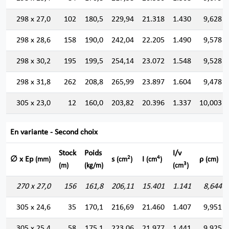
298 x 27,0
102
180,5
229,94
21.318
1.430
9,628
298 x 28,6
158
190,0
242,04
22.205
1.490
9,578
298 x 30,2
195
199,5
254,14
23.072
1.548
9,528
298 x 31,8
262
208,8
265,99
23.897
1.604
9,478
305 x 23,0
12
160,0
203,82
20.396
1.337
10,003
En variante - Second choix
Stock
Poids
I/v
2
4
∅ x Ep
s
I
ρ
(mm)
(cm
)
(cm
)
(cm)
3
(m)
(kg/m)
(cm
)
270 x 27,0
156
161,8
206,11
15.401
1.141
8,644
305 x 24,6
35
170,1
216,69
21.460
1.407
9,951
305 x 25,4
58
175,1
223,06
21.977
1.441
9,925