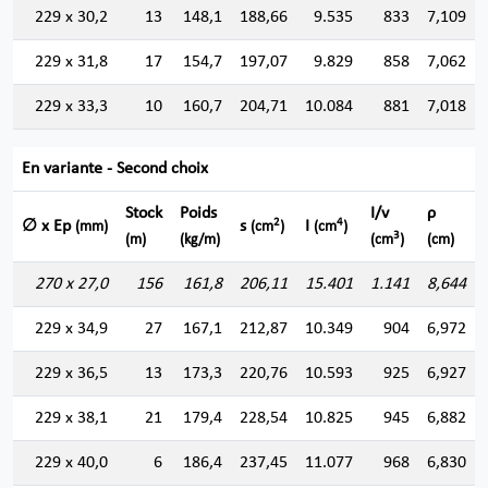
229 x 30,2
13
148,1
188,66
9.535
833
7,109
229 x 31,8
17
154,7
197,07
9.829
858
7,062
229 x 33,3
10
160,7
204,71
10.084
881
7,018
En variante - Second choix
Stock
Poids
I/v
ρ
2
4
∅ x Ep
s
I
(mm)
(cm
)
(cm
)
3
(m)
(kg/m)
(cm
)
(cm)
270 x 27,0
156
161,8
206,11
15.401
1.141
8,644
229 x 34,9
27
167,1
212,87
10.349
904
6,972
229 x 36,5
13
173,3
220,76
10.593
925
6,927
229 x 38,1
21
179,4
228,54
10.825
945
6,882
229 x 40,0
6
186,4
237,45
11.077
968
6,830