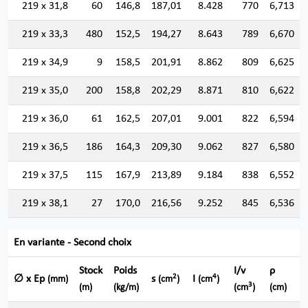
219 x 31,8
60
146,8
187,01
8.428
770
6,713
219 x 33,3
480
152,5
194,27
8.643
789
6,670
219 x 34,9
9
158,5
201,91
8.862
809
6,625
219 x 35,0
200
158,8
202,29
8.871
810
6,622
219 x 36,0
61
162,5
207,01
9.001
822
6,594
219 x 36,5
186
164,3
209,30
9.062
827
6,580
219 x 37,5
115
167,9
213,89
9.184
838
6,552
219 x 38,1
27
170,0
216,56
9.252
845
6,536
En variante - Second choix
Stock
Poids
I/v
ρ
2
4
∅ x Ep
s
I
(mm)
(cm
)
(cm
)
3
(m)
(kg/m)
(cm
)
(cm)