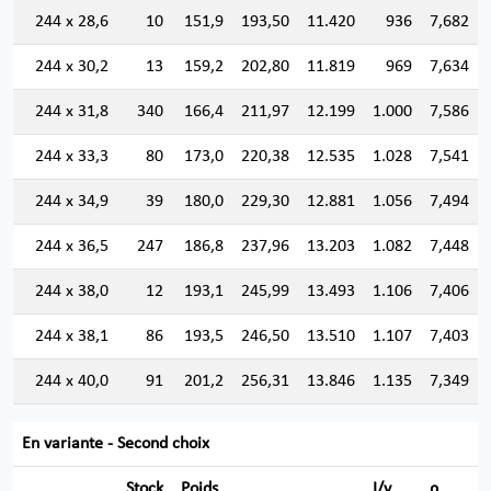
244 x 28,6
10
151,9
193,50
11.420
936
7,682
244 x 30,2
13
159,2
202,80
11.819
969
7,634
244 x 31,8
340
166,4
211,97
12.199
1.000
7,586
244 x 33,3
80
173,0
220,38
12.535
1.028
7,541
244 x 34,9
39
180,0
229,30
12.881
1.056
7,494
244 x 36,5
247
186,8
237,96
13.203
1.082
7,448
244 x 38,0
12
193,1
245,99
13.493
1.106
7,406
244 x 38,1
86
193,5
246,50
13.510
1.107
7,403
244 x 40,0
91
201,2
256,31
13.846
1.135
7,349
En variante - Second choix
Stock
Poids
I/v
ρ