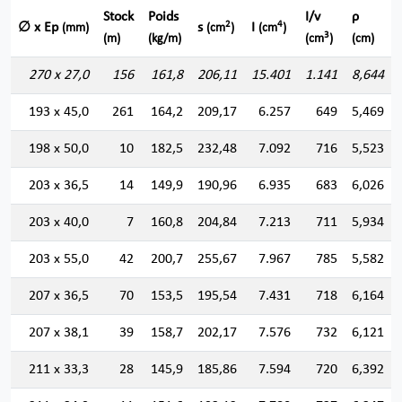
Stock
Poids
I/v
ρ
2
4
∅ x Ep
s
I
(mm)
(cm
)
(cm
)
3
(m)
(kg/m)
(cm
)
(cm)
270 x 27,0
156
161,8
206,11
15.401
1.141
8,644
193 x 45,0
261
164,2
209,17
6.257
649
5,469
198 x 50,0
10
182,5
232,48
7.092
716
5,523
203 x 36,5
14
149,9
190,96
6.935
683
6,026
203 x 40,0
7
160,8
204,84
7.213
711
5,934
203 x 55,0
42
200,7
255,67
7.967
785
5,582
207 x 36,5
70
153,5
195,54
7.431
718
6,164
207 x 38,1
39
158,7
202,17
7.576
732
6,121
211 x 33,3
28
145,9
185,86
7.594
720
6,392