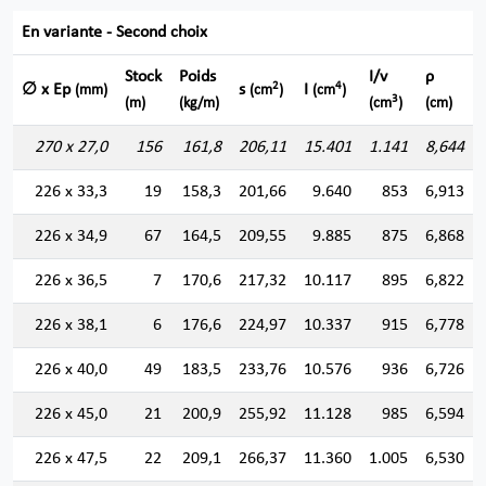
En variante - Second choix
Stock
Poids
I/v
ρ
2
4
∅ x Ep
s
I
(mm)
(cm
)
(cm
)
3
(m)
(kg/m)
(cm
)
(cm)
270 x 27,0
156
161,8
206,11
15.401
1.141
8,644
226 x 33,3
19
158,3
201,66
9.640
853
6,913
226 x 34,9
67
164,5
209,55
9.885
875
6,868
226 x 36,5
7
170,6
217,32
10.117
895
6,822
226 x 38,1
6
176,6
224,97
10.337
915
6,778
226 x 40,0
49
183,5
233,76
10.576
936
6,726
226 x 45,0
21
200,9
255,92
11.128
985
6,594
226 x 47,5
22
209,1
266,37
11.360
1.005
6,530