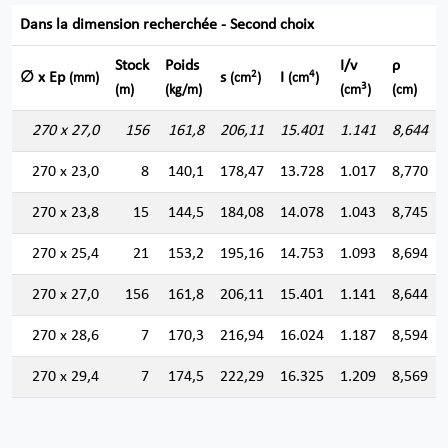
Dans la dimension recherchée - Second choix
Stock
Poids
I/v
ρ
2
4
∅ x Ep
s
I
(mm)
(cm
)
(cm
)
3
(m)
(kg/m)
(cm
)
(cm)
270 x 27,0
156
161,8
206,11
15.401
1.141
8,644
270 x 23,0
8
140,1
178,47
13.728
1.017
8,770
270 x 23,8
15
144,5
184,08
14.078
1.043
8,745
270 x 25,4
21
153,2
195,16
14.753
1.093
8,694
270 x 27,0
156
161,8
206,11
15.401
1.141
8,644
270 x 28,6
7
170,3
216,94
16.024
1.187
8,594
270 x 29,4
7
174,5
222,29
16.325
1.209
8,569