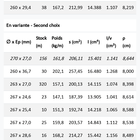
260 x 29,4
38
167,2
212,99
14.388
1.107
8,219
En variante - Second choix
Stock
Poids
I/v
ρ
2
4
∅ x Ep
s
I
(mm)
(cm
)
(cm
)
3
(m)
(kg/m)
(cm
)
(cm)
270 x 27,0
156
161,8
206,11
15.401
1.141
8,644
260 x 36,7
30
202,1
257,45
16.480
1.268
8,000
263 x 27,0
320
157,1
200,13
14.115
1.074
8,398
267 x 24,6
23
147,1
187,39
13.905
1.041
8,614
267 x 25,4
10
151,3
192,74
14.218
1.065
8,588
267 x 27,0
25
159,8
203,57
14.843
1.112
8,538
267 x 28,6
16
168,2
214,27
15.442
1.156
8,489