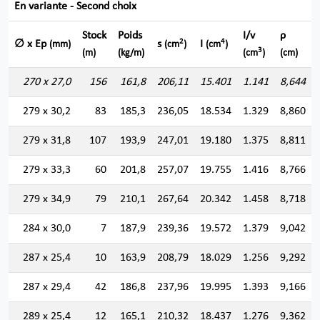
En variante - Second choix
Stock
Poids
I/v
ρ
2
4
∅ x Ep
s
I
(mm)
(cm
)
(cm
)
3
(m)
(kg/m)
(cm
)
(cm)
270 x 27,0
156
161,8
206,11
15.401
1.141
8,644
279 x 30,2
83
185,3
236,05
18.534
1.329
8,860
279 x 31,8
107
193,9
247,01
19.180
1.375
8,811
279 x 33,3
60
201,8
257,07
19.755
1.416
8,766
279 x 34,9
79
210,1
267,64
20.342
1.458
8,718
284 x 30,0
7
187,9
239,36
19.572
1.379
9,042
287 x 25,4
10
163,9
208,79
18.029
1.256
9,292
287 x 29,4
42
186,8
237,96
19.995
1.393
9,166
289 x 25,4
12
165,1
210,32
18.437
1.276
9,362