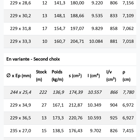
229 x 28,6
12
141,3
180,00
9.220
806
7,156
229 x 30,2
13
148,1
188,66
9.535
833
7,109
229 x 31,8
17
154,7
197,07
9.829
858
7,062
229 x 33,3
10
160,7
204,71
10.084
881
7,018
En variante - Second choix
Stock
Poids
I/v
ρ
2
4
∅ x Ep
s
I
(mm)
(cm
)
(cm
)
3
(m)
(kg/m)
(cm
)
(cm)
244 x 25,4
222
136,9
174,39
10.557
866
7,780
229 x 34,9
27
167,1
212,87
10.349
904
6,972
229 x 36,5
13
173,3
220,76
10.593
925
6,927
235 x 27,0
15
138,5
176,43
9.702
826
7,415