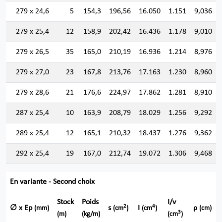
279 x 24,6
5
154,3
196,56
16.050
1.151
9,036
279 x 25,4
12
158,9
202,42
16.436
1.178
9,010
279 x 26,5
35
165,0
210,19
16.936
1.214
8,976
279 x 27,0
23
167,8
213,76
17.163
1.230
8,960
279 x 28,6
21
176,6
224,97
17.862
1.281
8,910
287 x 25,4
10
163,9
208,79
18.029
1.256
9,292
289 x 25,4
12
165,1
210,32
18.437
1.276
9,362
292 x 25,4
19
167,0
212,74
19.072
1.306
9,468
En variante - Second choix
Stock
Poids
I/v
2
4
∅ x Ep
s
I
ρ
(mm)
(cm
)
(cm
)
(cm)
3
(m)
(kg/m)
(cm
)