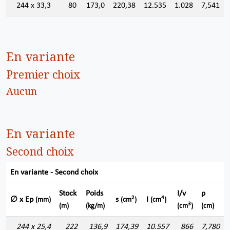
244 x 33,3
80
173,0
220,38
12.535
1.028
7,541
En variante
Premier choix
Aucun
En variante
Second choix
En variante - Second choix
Stock
Poids
I/v
ρ
2
4
∅ x Ep
s
I
(mm)
(cm
)
(cm
)
3
(m)
(kg/m)
(cm
)
(cm)
244 x 25,4
222
136,9
174,39
10.557
866
7,780