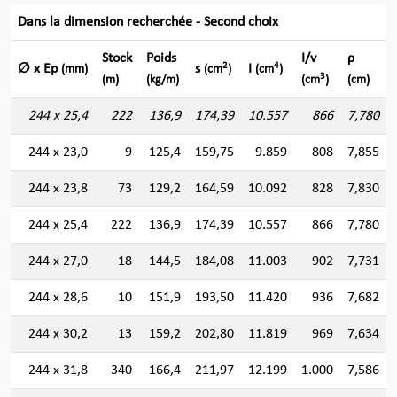
Dans la dimension recherchée - Second choix
Stock
Poids
I/v
ρ
2
4
∅ x Ep
s
I
(mm)
(cm
)
(cm
)
3
(m)
(kg/m)
(cm
)
(cm)
244 x 25,4
222
136,9
174,39
10.557
866
7,780
244 x 23,0
9
125,4
159,75
9.859
808
7,855
244 x 23,8
73
129,2
164,59
10.092
828
7,830
244 x 25,4
222
136,9
174,39
10.557
866
7,780
244 x 27,0
18
144,5
184,08
11.003
902
7,731
244 x 28,6
10
151,9
193,50
11.420
936
7,682
244 x 30,2
13
159,2
202,80
11.819
969
7,634
244 x 31,8
340
166,4
211,97
12.199
1.000
7,586