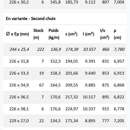
226 x 30,2
6
145,8
185,73
9.112
807
7,004
En variante - Second choix
Stock
Poids
I/v
ρ
2
4
∅ x Ep
s
I
(mm)
(cm
)
(cm
)
3
(m)
(kg/m)
(cm
)
(cm)
244 x 25,4
222
136,9
174,39
10.557
866
7,780
226 x 31,8
7
152,3
194,01
9.391
831
6,957
226 x 33,3
19
158,3
201,66
9.640
853
6,913
226 x 34,9
67
164,5
209,55
9.885
875
6,868
226 x 36,5
7
170,6
217,32
10.117
895
6,822
226 x 38,1
6
176,6
224,97
10.337
915
6,778
229 x 27,0
22
134,5
171,34
8.895
777
7,205