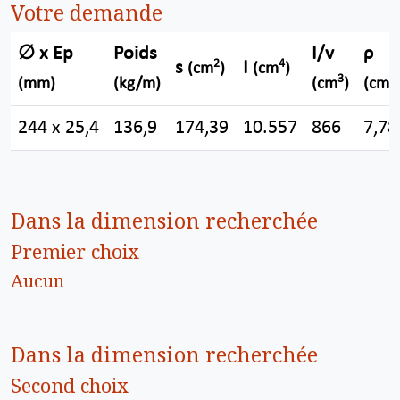
Votre demande
∅ x Ep
Poids
I/v
ρ
2
4
s
I
(cm
)
(cm
)
3
(mm)
(kg/m)
(cm
)
(cm)
244 x 25,4
136,9
174,39
10.557
866
7,78
Dans la dimension recherchée
Premier choix
Aucun
Dans la dimension recherchée
Second choix