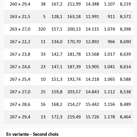
260 x 29,4
38
167,2
212,99
14.388
1.107
8,219
263 x 21,5
5
128,1
163,18
11.991
911
8,572
263 x 27,0
320
157,1
200,13
14.115
1.074
8,398
267 x 22,2
11
134,0
170,70
12.892
966
8,690
267 x 23,8
33
142,7
181,78
13.568
1.017
8,639
267 x 24,6
23
147,1
187,39
13.905
1.041
8,614
267 x 25,4
10
151,3
192,74
14.218
1.065
8,588
267 x 27,0
25
159,8
203,57
14.843
1.112
8,538
267 x 28,6
16
168,2
214,27
15.442
1.156
8,489
267 x 29,4
13
172,3
219,49
15.726
1.178
8,464
En variante - Second choix