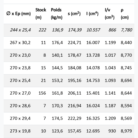
Stock
Poids
I/v
ρ
2
4
∅ x Ep
s
I
(mm)
(cm
)
(cm
)
3
(m)
(kg/m)
(cm
)
(cm)
244 x 25,4
222
136,9
174,39
10.557
866
7,780
267 x 30,2
11
176,4
224,71
16.007
1.199
8,440
270 x 23,0
8
140,1
178,47
13.728
1.017
8,770
270 x 23,8
15
144,5
184,08
14.078
1.043
8,745
270 x 25,4
21
153,2
195,16
14.753
1.093
8,694
270 x 27,0
156
161,8
206,11
15.401
1.141
8,644
270 x 28,6
7
170,3
216,94
16.024
1.187
8,594
270 x 29,4
7
174,5
222,29
16.325
1.209
8,569
273 x 19,8
10
123,6
157,45
12.695
930
8,979