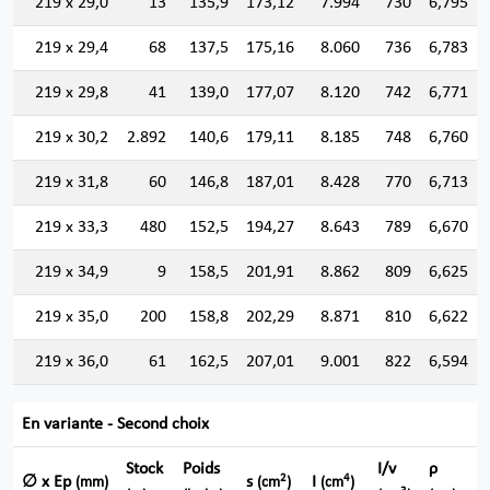
219 x 29,0
13
135,9
173,12
7.994
730
6,795
219 x 29,4
68
137,5
175,16
8.060
736
6,783
219 x 29,8
41
139,0
177,07
8.120
742
6,771
219 x 30,2
2.892
140,6
179,11
8.185
748
6,760
219 x 31,8
60
146,8
187,01
8.428
770
6,713
219 x 33,3
480
152,5
194,27
8.643
789
6,670
219 x 34,9
9
158,5
201,91
8.862
809
6,625
219 x 35,0
200
158,8
202,29
8.871
810
6,622
219 x 36,0
61
162,5
207,01
9.001
822
6,594
En variante - Second choix
Stock
Poids
I/v
ρ
2
4
∅ x Ep
s
I
(mm)
(cm
)
(cm
)