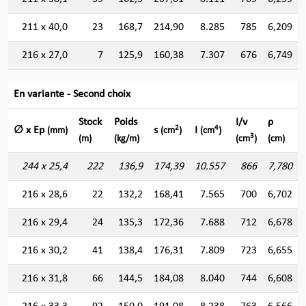
211 x 40,0
23
168,7
214,90
8.285
785
6,209
216 x 27,0
7
125,9
160,38
7.307
676
6,749
En variante - Second choix
Stock
Poids
I/v
ρ
2
4
∅ x Ep
s
I
(mm)
(cm
)
(cm
)
3
(m)
(kg/m)
(cm
)
(cm)
244 x 25,4
222
136,9
174,39
10.557
866
7,780
216 x 28,6
22
132,2
168,41
7.565
700
6,702
216 x 29,4
24
135,3
172,36
7.688
712
6,678
216 x 30,2
41
138,4
176,31
7.809
723
6,655
216 x 31,8
66
144,5
184,08
8.040
744
6,608