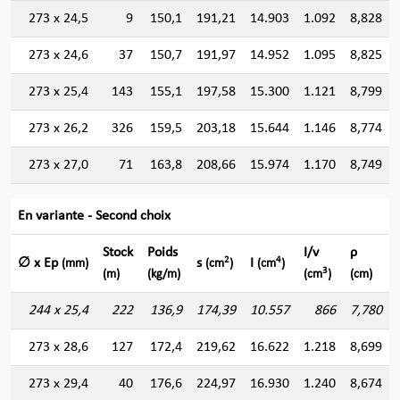
273 x 24,5
9
150,1
191,21
14.903
1.092
8,828
273 x 24,6
37
150,7
191,97
14.952
1.095
8,825
273 x 25,4
143
155,1
197,58
15.300
1.121
8,799
273 x 26,2
326
159,5
203,18
15.644
1.146
8,774
273 x 27,0
71
163,8
208,66
15.974
1.170
8,749
En variante - Second choix
Stock
Poids
I/v
ρ
2
4
∅ x Ep
s
I
(mm)
(cm
)
(cm
)
3
(m)
(kg/m)
(cm
)
(cm)
244 x 25,4
222
136,9
174,39
10.557
866
7,780
273 x 28,6
127
172,4
219,62
16.622
1.218
8,699
273 x 29,4
40
176,6
224,97
16.930
1.240
8,674