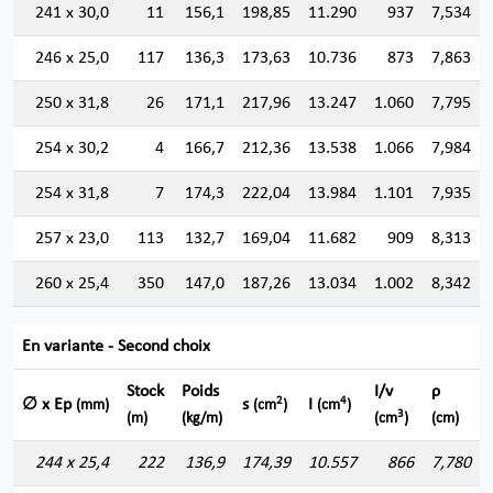
241 x 30,0
11
156,1
198,85
11.290
937
7,534
246 x 25,0
117
136,3
173,63
10.736
873
7,863
250 x 31,8
26
171,1
217,96
13.247
1.060
7,795
254 x 30,2
4
166,7
212,36
13.538
1.066
7,984
254 x 31,8
7
174,3
222,04
13.984
1.101
7,935
257 x 23,0
113
132,7
169,04
11.682
909
8,313
260 x 25,4
350
147,0
187,26
13.034
1.002
8,342
En variante - Second choix
Stock
Poids
I/v
ρ
2
4
∅ x Ep
s
I
(mm)
(cm
)
(cm
)
3
(m)
(kg/m)
(cm
)
(cm)
244 x 25,4
222
136,9
174,39
10.557
866
7,780