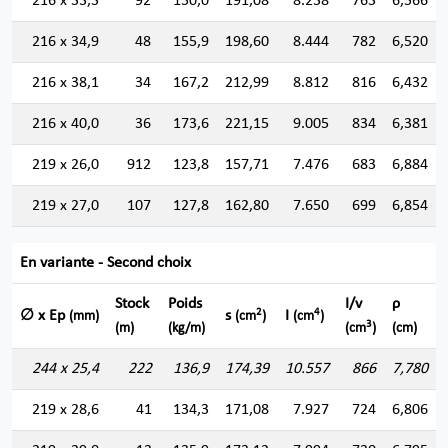
216 x 33,3
92
150,0
191,08
8.238
763
6,566
216 x 34,9
48
155,9
198,60
8.444
782
6,520
216 x 38,1
34
167,2
212,99
8.812
816
6,432
216 x 40,0
36
173,6
221,15
9.005
834
6,381
219 x 26,0
912
123,8
157,71
7.476
683
6,884
219 x 27,0
107
127,8
162,80
7.650
699
6,854
En variante - Second choix
Stock
Poids
I/v
ρ
2
4
∅ x Ep
s
I
(mm)
(cm
)
(cm
)
3
(m)
(kg/m)
(cm
)
(cm)
244 x 25,4
222
136,9
174,39
10.557
866
7,780
219 x 28,6
41
134,3
171,08
7.927
724
6,806