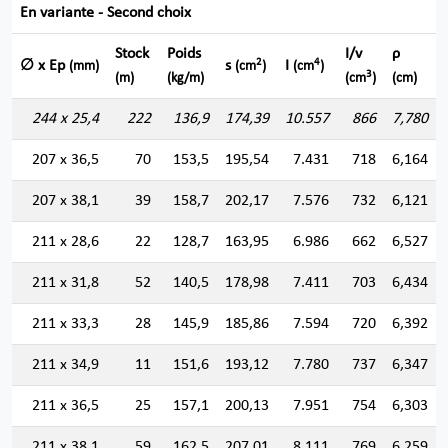
En variante - Second choix
Stock
Poids
I/v
ρ
2
4
∅ x Ep
s
I
(mm)
(cm
)
(cm
)
3
(m)
(kg/m)
(cm
)
(cm)
244 x 25,4
222
136,9
174,39
10.557
866
7,780
207 x 36,5
70
153,5
195,54
7.431
718
6,164
207 x 38,1
39
158,7
202,17
7.576
732
6,121
211 x 28,6
22
128,7
163,95
6.986
662
6,527
211 x 31,8
52
140,5
178,98
7.411
703
6,434
211 x 33,3
28
145,9
185,86
7.594
720
6,392
211 x 34,9
11
151,6
193,12
7.780
737
6,347
211 x 36,5
25
157,1
200,13
7.951
754
6,303
211 x 38,1
59
162,5
207,01
8.111
769
6,259