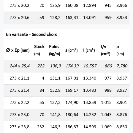
273 x 20,2
20
125,9
160,38
12.894
945
8,966
273 x 20,6
59
128,2
163,31
13.091
959
8,953
En variante - Second choix
Stock
Poids
I/v
ρ
2
4
∅ x Ep
s
I
(mm)
(cm
)
(cm
)
3
(m)
(kg/m)
(cm
)
(cm)
244 x 25,4
222
136,9
174,39
10.557
866
7,780
273 x 21,1
4
131,1
167,01
13.340
977
8,937
273 x 21,4
84
132,8
169,17
13.483
988
8,927
273 x 22,2
55
137,3
174,90
13.859
1.015
8,901
273 x 23,0
70
141,8
180,64
14.232
1.043
8,876
273 x 23,8
232
146,3
186,37
14.599
1.069
8,850