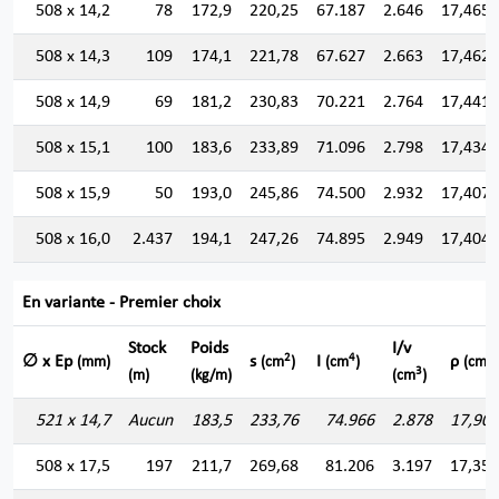
508 x 14,2
78
172,9
220,25
67.187
2.646
17,465
508 x 14,3
109
174,1
221,78
67.627
2.663
17,462
508 x 14,9
69
181,2
230,83
70.221
2.764
17,441
508 x 15,1
100
183,6
233,89
71.096
2.798
17,434
508 x 15,9
50
193,0
245,86
74.500
2.932
17,407
508 x 16,0
2.437
194,1
247,26
74.895
2.949
17,404
En variante - Premier choix
Stock
Poids
I/v
2
4
∅ x Ep
s
I
ρ
(mm)
(cm
)
(cm
)
(cm)
3
(m)
(kg/m)
(cm
)
521 x 14,7
Aucun
183,5
233,76
74.966
2.878
17,907
508 x 17,5
197
211,7
269,68
81.206
3.197
17,352