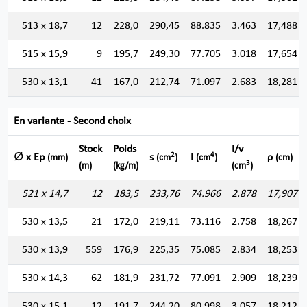
513 x 18,7
12
228,0
290,45
88.835
3.463
17,488
515 x 15,9
9
195,7
249,30
77.705
3.018
17,654
530 x 13,1
41
167,0
212,74
71.097
2.683
18,281
En variante - Second choix
Stock
Poids
I/v
2
4
∅ x Ep
s
I
ρ
(mm)
(cm
)
(cm
)
(cm)
3
(m)
(kg/m)
(cm
)
521 x 14,7
12
183,5
233,76
74.966
2.878
17,907
530 x 13,5
21
172,0
219,11
73.116
2.758
18,267
530 x 13,9
559
176,9
225,35
75.085
2.834
18,253
530 x 14,3
62
181,9
231,72
77.091
2.909
18,239
530 x 15,1
12
191,7
244,20
80.998
3.057
18,212