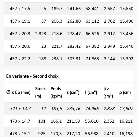
457 x 17,5
5
189,7
241,66
58.441
2.557
15,550
457 x 19,1
37
206,3
262,80
63.112
2.762
15,496
457 x 20,3
2.323
218,6
278,47
66.526
2.912
15,456
457 x 20,6
23
221,7
282,42
67.382
2.949
15,446
457 x 22,2
188
238,1
303,31
71.863
3.144
15,392
En variante - Second choix
Stock
Poids
I/v
2
4
∅ x Ep
s
I
ρ
(mm)
(cm
)
(cm
)
(cm)
3
(m)
(kg/m)
(cm
)
521 x 14,7
12
183,5
233,76
74.966
2.878
17,907
473 x 14,7
101
166,1
211,59
55.610
2.352
16,211
473 x 15,1
925
170,5
217,20
56.988
2.410
16,198