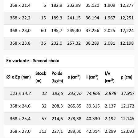
368 x 21,4
6
182,9
232,99
35.120
1.909
12,277
368 x 22,2
15
189,3
241,15
36.194
1.967
12,251
368 x 23,0
60
195,7
249,30
37.256
2.025
12,224
368 x 23,8
36
202,0
257,32
38.289
2.081
12,198
En variante - Second choix
Stock
Poids
I/v
2
4
∅ x Ep
s
I
ρ
(mm)
(cm
)
(cm
)
(cm)
3
(m)
(kg/m)
(cm
)
521 x 14,7
12
183,5
233,76
74.966
2.878
17,907
368 x 24,6
32
208,3
265,35
39.315
2.137
12,172
368 x 25,4
57
214,6
273,38
40.330
2.192
12,145
368 x 27,0
313
227,1
289,30
42.314
2.299
12,093