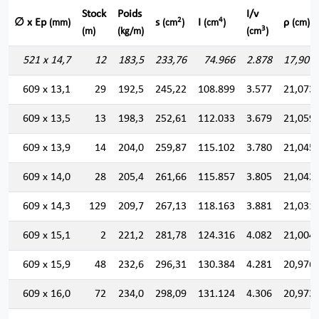
Stock
Poids
I/v
2
4
∅ x Ep
s
I
ρ
(mm)
(cm
)
(cm
)
(cm)
3
(m)
(kg/m)
(cm
)
521 x 14,7
12
183,5
233,76
74.966
2.878
17,907
609 x 13,1
29
192,5
245,22
108.899
3.577
21,073
609 x 13,5
13
198,3
252,61
112.033
3.679
21,059
609 x 13,9
14
204,0
259,87
115.102
3.780
21,045
609 x 14,0
28
205,4
261,66
115.857
3.805
21,042
609 x 14,3
129
209,7
267,13
118.163
3.881
21,031
609 x 15,1
2
221,2
281,78
124.316
4.082
21,004
609 x 15,9
48
232,6
296,31
130.384
4.281
20,976
609 x 16,0
72
234,0
298,09
131.124
4.306
20,973