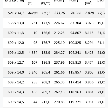
∅ x Ep
s
I
ρ
(mm)
(cm
)
(cm
)
(cm)
3
(m)
(kg/m)
(cm
)
521 x 14,7
Aucun
183,5
233,76
74.966
2.878
17,907
568 x 13,0
231
177,9
226,62
87.304
3.075
19,627
609 x 11,3
10
166,6
212,23
94.807
3.113
21,135
609 x 12,0
98
176,7
225,10
100.325
3.294
21,111
609 x 12,5
4.354
183,9
234,27
104.241
3.423
21,094
609 x 12,7
107
186,8
237,96
105.813
3.474
21,087
609 x 14,0
3.240
205,4
261,66
115.857
3.805
21,042
609 x 14,2
255
208,3
265,35
117.414
3.856
21,035
609 x 14,3
163
209,7
267,13
118.163
3.881
21,031
609 x 14,5
44
212,6
270,83
119.721
3.931
21,025