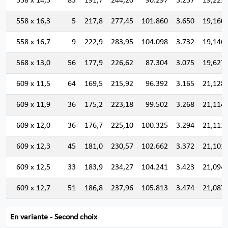
558 x 14,3
83
191,7
244,20
90.297
3.237
19,229
558 x 16,3
5
217,8
277,45
101.860
3.650
19,160
558 x 16,7
9
222,9
283,95
104.098
3.732
19,146
568 x 13,0
56
177,9
226,62
87.304
3.075
19,627
609 x 11,5
64
169,5
215,92
96.392
3.165
21,128
609 x 11,9
36
175,2
223,18
99.502
3.268
21,114
609 x 12,0
36
176,7
225,10
100.325
3.294
21,111
609 x 12,3
45
181,0
230,57
102.662
3.372
21,101
609 x 12,5
33
183,9
234,27
104.241
3.423
21,094
609 x 12,7
51
186,8
237,96
105.813
3.474
21,087
En variante - Second choix