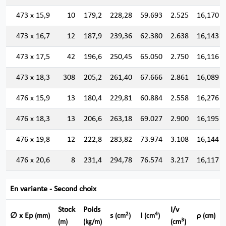
473 x 15,9
10
179,2
228,28
59.693
2.525
16,170
473 x 16,7
12
187,9
239,36
62.380
2.638
16,143
473 x 17,5
42
196,6
250,45
65.050
2.750
16,116
473 x 18,3
308
205,2
261,40
67.666
2.861
16,089
476 x 15,9
13
180,4
229,81
60.884
2.558
16,276
476 x 18,3
13
206,6
263,18
69.027
2.900
16,195
476 x 19,8
12
222,8
283,82
73.974
3.108
16,144
476 x 20,6
8
231,4
294,78
76.574
3.217
16,117
En variante - Second choix
Stock
Poids
I/v
2
4
∅ x Ep
s
I
ρ
(mm)
(cm
)
(cm
)
(cm)
3
(m)
(kg/m)
(cm
)