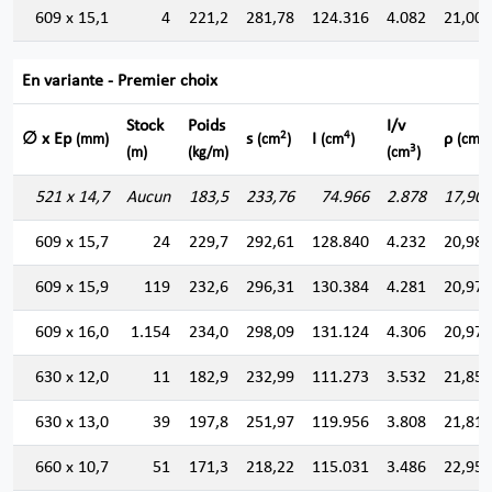
609 x 15,1
4
221,2
281,78
124.316
4.082
21,004
En variante - Premier choix
Stock
Poids
I/v
2
4
∅ x Ep
s
I
ρ
(mm)
(cm
)
(cm
)
(cm)
3
(m)
(kg/m)
(cm
)
521 x 14,7
Aucun
183,5
233,76
74.966
2.878
17,907
609 x 15,7
24
229,7
292,61
128.840
4.232
20,983
609 x 15,9
119
232,6
296,31
130.384
4.281
20,976
609 x 16,0
1.154
234,0
298,09
131.124
4.306
20,973
630 x 12,0
11
182,9
232,99
111.273
3.532
21,853
630 x 13,0
39
197,8
251,97
119.956
3.808
21,819
660 x 10,7
51
171,3
218,22
115.031
3.486
22,959