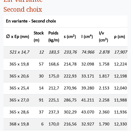
Second choix
En variante - Second choix
Stock
Poids
I/v
2
4
∅ x Ep
s
I
ρ
(mm)
(cm
)
(cm
)
(cm)
3
(m)
(kg/m)
(cm
)
521 x 14,7
12
183,5
233,76
74.966
2.878
17,907
365 x 19,8
57
168,6
214,78
32.098
1.758
12,224
365 x 20,6
30
175,0
222,93
33.171
1.817
12,198
365 x 25,4
14
212,7
270,96
39.280
2.153
12,040
365 x 27,0
91
225,1
286,75
41.211
2.258
11,988
365 x 28,6
37
237,3
302,29
43.070
2.360
11,936
368 x 19,8
6
170,0
216,56
32.927
1.790
12,330