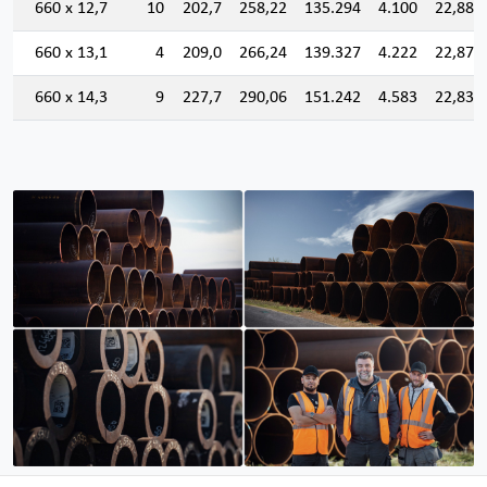
660 x 12,7
10
202,7
258,22
135.294
4.100
22,889
660 x 13,1
4
209,0
266,24
139.327
4.222
22,876
660 x 14,3
9
227,7
290,06
151.242
4.583
22,834