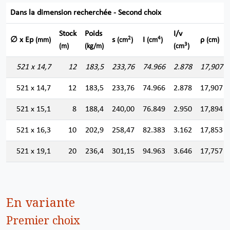
Dans la dimension recherchée - Second choix
Stock
Poids
I/v
2
4
∅ x Ep
s
I
ρ
(mm)
(cm
)
(cm
)
(cm)
3
(m)
(kg/m)
(cm
)
521 x 14,7
12
183,5
233,76
74.966
2.878
17,907
521 x 14,7
12
183,5
233,76
74.966
2.878
17,907
521 x 15,1
8
188,4
240,00
76.849
2.950
17,894
521 x 16,3
10
202,9
258,47
82.383
3.162
17,853
521 x 19,1
20
236,4
301,15
94.963
3.646
17,757
En variante
Premier choix