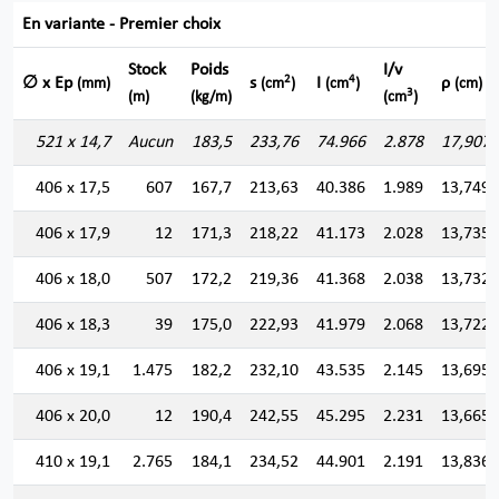
En variante - Premier choix
Stock
Poids
I/v
2
4
∅ x Ep
s
I
ρ
(mm)
(cm
)
(cm
)
(cm)
3
(m)
(kg/m)
(cm
)
521 x 14,7
Aucun
183,5
233,76
74.966
2.878
17,907
406 x 17,5
607
167,7
213,63
40.386
1.989
13,749
406 x 17,9
12
171,3
218,22
41.173
2.028
13,735
406 x 18,0
507
172,2
219,36
41.368
2.038
13,732
406 x 18,3
39
175,0
222,93
41.979
2.068
13,722
406 x 19,1
1.475
182,2
232,10
43.535
2.145
13,695
406 x 20,0
12
190,4
242,55
45.295
2.231
13,665
410 x 19,1
2.765
184,1
234,52
44.901
2.191
13,836