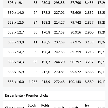
508 x 19,1
83
230,3
293,38
87.790
3.456
17,298
530 x 14,0
24
178,2
227,01
75.609
2.852
18,250
558 x 12,5
84
168,2
214,27
79.742
2.857
19,291
558 x 12,7
36
170,8
217,58
80.916
2.900
19,284
558 x 13,9
11
186,5
237,58
87.975
3.153
19,243
558 x 14,2
9
190,4
242,55
89.719
3.216
19,232
558 x 14,3
58
191,7
244,20
90.297
3.237
19,229
558 x 15,9
6
212,6
270,83
99.572
3.568
19,174
558 x 16,0
1.266
213,9
272,48
100.143
3.589
19,170
En variante - Premier choix
Stock
Poids
I/v
2
4