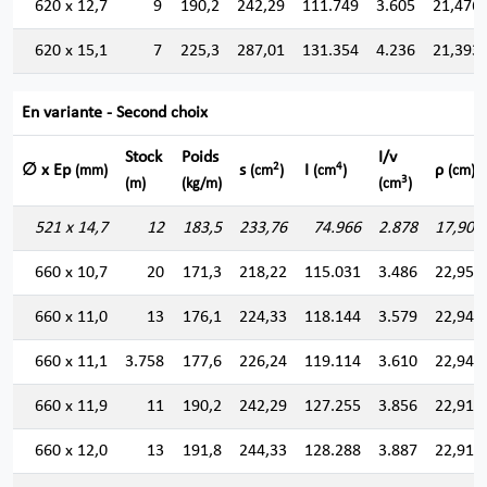
620 x 12,7
9
190,2
242,29
111.749
3.605
21,476
620 x 15,1
7
225,3
287,01
131.354
4.236
21,393
En variante - Second choix
Stock
Poids
I/v
2
4
∅ x Ep
s
I
ρ
(mm)
(cm
)
(cm
)
(cm)
3
(m)
(kg/m)
(cm
)
521 x 14,7
12
183,5
233,76
74.966
2.878
17,907
660 x 10,7
20
171,3
218,22
115.031
3.486
22,959
660 x 11,0
13
176,1
224,33
118.144
3.579
22,948
660 x 11,1
3.758
177,6
226,24
119.114
3.610
22,945
660 x 11,9
11
190,2
242,29
127.255
3.856
22,917
660 x 12,0
13
191,8
244,33
128.288
3.887
22,914