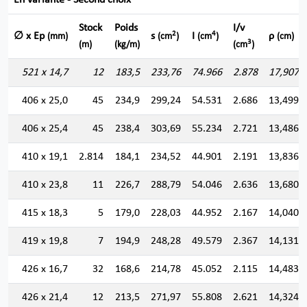
En variante - Second choix
Stock
Poids
I/v
2
4
∅ x Ep
s
I
ρ
(mm)
(cm
)
(cm
)
(cm)
3
(m)
(kg/m)
(cm
)
521 x 14,7
12
183,5
233,76
74.966
2.878
17,907
406 x 25,0
45
234,9
299,24
54.531
2.686
13,499
406 x 25,4
45
238,4
303,69
55.234
2.721
13,486
410 x 19,1
2.814
184,1
234,52
44.901
2.191
13,836
410 x 23,8
11
226,7
288,79
54.046
2.636
13,680
415 x 18,3
5
179,0
228,03
44.952
2.167
14,040
419 x 19,8
7
194,9
248,28
49.579
2.367
14,131
426 x 16,7
32
168,6
214,78
45.052
2.115
14,483
426 x 21,4
12
213,5
271,97
55.808
2.621
14,324