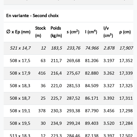
En variante - Second choix
Stock
Poids
I/v
2
4
∅ x Ep
s
I
ρ
(mm)
(cm
)
(cm
)
(cm)
3
(m)
(kg/m)
(cm
)
521 x 14,7
12
183,5
233,76
74.966
2.878
17,907
508 x 17,5
63
211,7
269,68
81.206
3.197
17,352
508 x 17,9
416
216,4
275,67
82.880
3.262
17,339
508 x 18,3
36
221,0
281,53
84.509
3.327
17,325
508 x 18,7
25
225,7
287,52
86.171
3.392
17,311
508 x 19,1
378
230,3
293,38
87.790
3.456
17,298
508 x 19,5
30
234,9
299,24
89.403
3.520
17,284
513 x 18,3
12
223,3
284,46
87.138
3.397
17,502