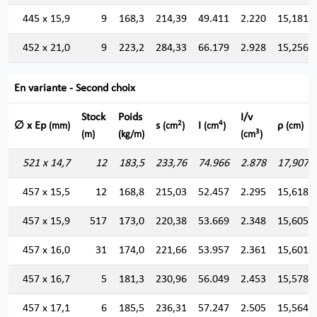
445 x 15,9
9
168,3
214,39
49.411
2.220
15,181
452 x 21,0
9
223,2
284,33
66.179
2.928
15,256
En variante - Second choix
Stock
Poids
I/v
2
4
∅ x Ep
s
I
ρ
(mm)
(cm
)
(cm
)
(cm)
3
(m)
(kg/m)
(cm
)
521 x 14,7
12
183,5
233,76
74.966
2.878
17,907
457 x 15,5
12
168,8
215,03
52.457
2.295
15,618
457 x 15,9
517
173,0
220,38
53.669
2.348
15,605
457 x 16,0
31
174,0
221,66
53.957
2.361
15,601
457 x 16,7
5
181,3
230,96
56.049
2.453
15,578
457 x 17,1
6
185,5
236,31
57.247
2.505
15,564