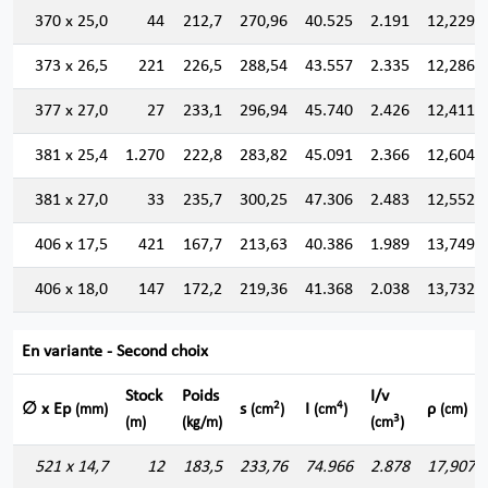
370 x 25,0
44
212,7
270,96
40.525
2.191
12,229
373 x 26,5
221
226,5
288,54
43.557
2.335
12,286
377 x 27,0
27
233,1
296,94
45.740
2.426
12,411
381 x 25,4
1.270
222,8
283,82
45.091
2.366
12,604
381 x 27,0
33
235,7
300,25
47.306
2.483
12,552
406 x 17,5
421
167,7
213,63
40.386
1.989
13,749
406 x 18,0
147
172,2
219,36
41.368
2.038
13,732
En variante - Second choix
Stock
Poids
I/v
2
4
∅ x Ep
s
I
ρ
(mm)
(cm
)
(cm
)
(cm)
3
(m)
(kg/m)
(cm
)
521 x 14,7
12
183,5
233,76
74.966
2.878
17,907