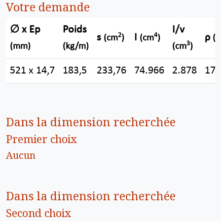
Votre demande
∅ x Ep
Poids
I/v
2
4
s
I
ρ
(cm
)
(cm
)
(
3
(mm)
(kg/m)
(cm
)
521 x 14,7
183,5
233,76
74.966
2.878
17,
Dans la dimension recherchée
Premier choix
Aucun
Dans la dimension recherchée
Second choix