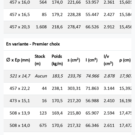
457 x 16,0
564
174,0
221,66
53.957
2.361
15,601
457 x 16,5
85
179,2
228,28
55.447
2.427
15,584
457 x 20,3
1.608
218,6
278,47
66.526
2.912
15,456
En variante - Premier choix
Stock
Poids
I/v
2
4
∅ x Ep
s
I
ρ
(mm)
(cm
)
(cm
)
(cm)
3
(m)
(kg/m)
(cm
)
521 x 14,7
Aucun
183,5
233,76
74.966
2.878
17,907
457 x 22,2
44
238,1
303,31
71.863
3.144
15,392
473 x 15,1
16
170,5
217,20
56.988
2.410
16,198
508 x 13,9
123
169,4
215,80
65.907
2.594
17,475
508 x 14,0
675
170,6
217,32
66.346
2.611
17,472