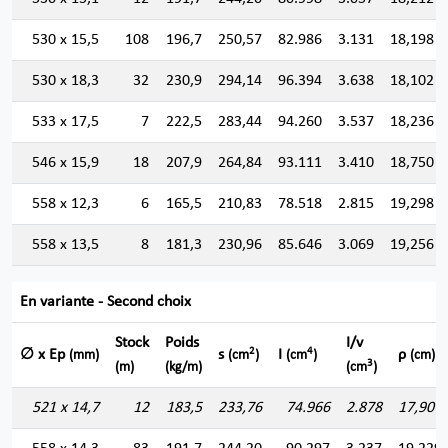
530 x 15,5
108
196,7
250,57
82.986
3.131
18,198
530 x 18,3
32
230,9
294,14
96.394
3.638
18,102
533 x 17,5
7
222,5
283,44
94.260
3.537
18,236
546 x 15,9
18
207,9
264,84
93.111
3.410
18,750
558 x 12,3
6
165,5
210,83
78.518
2.815
19,298
558 x 13,5
8
181,3
230,96
85.646
3.069
19,256
En variante - Second choix
Stock
Poids
I/v
2
4
∅ x Ep
s
I
ρ
(mm)
(cm
)
(cm
)
(cm)
3
(m)
(kg/m)
(cm
)
521 x 14,7
12
183,5
233,76
74.966
2.878
17,907