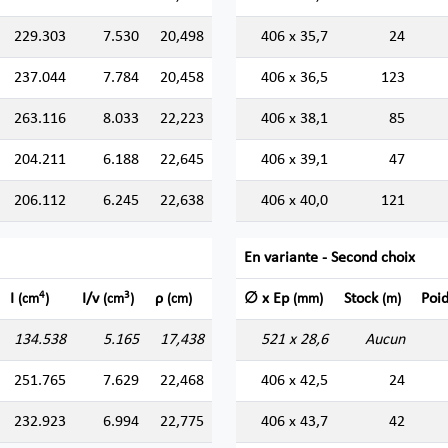
229.303
7.530
20,498
406 x 35,7
24
237.044
7.784
20,458
406 x 36,5
123
263.116
8.033
22,223
406 x 38,1
85
204.211
6.188
22,645
406 x 39,1
47
206.112
6.245
22,638
406 x 40,0
121
En variante - Second choix
4
3
I
I/v
ρ
∅ x Ep
Stock
Poi
(cm
)
(cm
)
(cm)
(mm)
(m)
134.538
5.165
17,438
521 x 28,6
Aucun
251.765
7.629
22,468
406 x 42,5
24
232.923
6.994
22,775
406 x 43,7
42