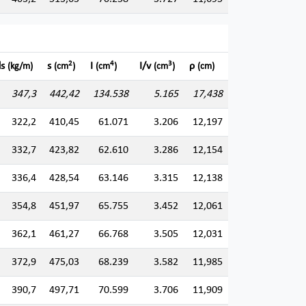
2
4
3
ds
s
I
I/v
ρ
(kg/m)
(cm
)
(cm
)
(cm
)
(cm)
347,3
442,42
134.538
5.165
17,438
322,2
410,45
61.071
3.206
12,197
332,7
423,82
62.610
3.286
12,154
336,4
428,54
63.146
3.315
12,138
354,8
451,97
65.755
3.452
12,061
362,1
461,27
66.768
3.505
12,031
372,9
475,03
68.239
3.582
11,985
390,7
497,71
70.599
3.706
11,909