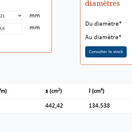
diamètres
mm
Du diamètre
mm
Au diamètre
Consulter le stock
2
4
s
I
/m)
(cm
)
(cm
)
442,42
134.538