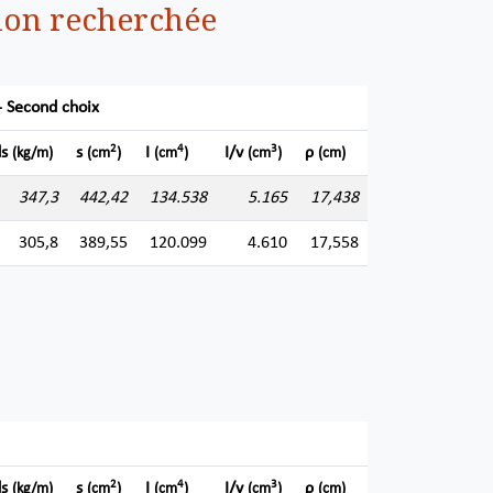
ion recherchée
- Second choix
2
4
3
ds
s
I
I/v
ρ
(kg/m)
(cm
)
(cm
)
(cm
)
(cm)
347,3
442,42
134.538
5.165
17,438
305,8
389,55
120.099
4.610
17,558
2
4
3
ds
s
I
I/v
ρ
(kg/m)
(cm
)
(cm
)
(cm
)
(cm)