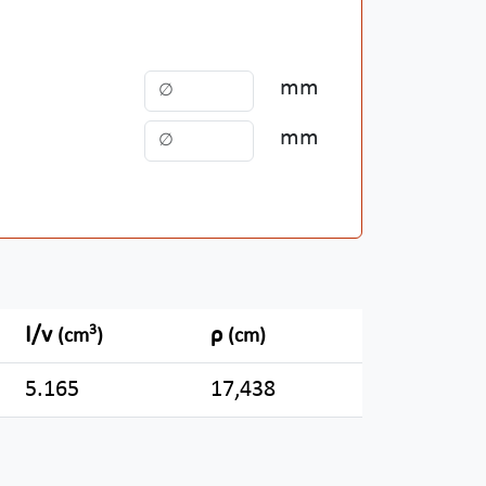
mm
mm
3
I/v
ρ
(cm
)
(cm)
5.165
17,438