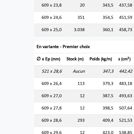
609 x 23,8
20
343,5
437,58
609 x 24,6
351
354,5
451,59
609 x 25,0
3.038
360,1
458,73
En variante - Premier choix
2
∅ x Ep
Stock
Poids
s
(mm)
(m)
(kg/m)
(cm
)
521 x 28,6
Aucun
347,3
442,42
609 x 26,4
113
379,3
483,18
609 x 27,0
12
387,5
493,63
609 x 27,8
12
398,5
507,64
609 x 28,6
293
409,4
521,53
609 x 29,6
12
423,0
538,85