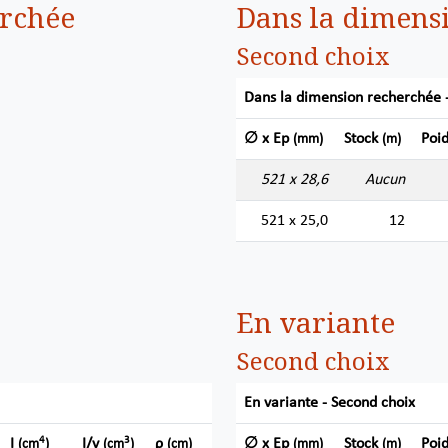
erchée
Dans la dimens
Second choix
Dans la dimension recherchée 
∅ x Ep
Stock
Poi
(mm)
(m)
521 x 28,6
Aucun
521 x 25,0
12
En variante
Second choix
En variante - Second choix
4
3
I
I/v
ρ
∅ x Ep
Stock
Poi
(cm
)
(cm
)
(cm)
(mm)
(m)