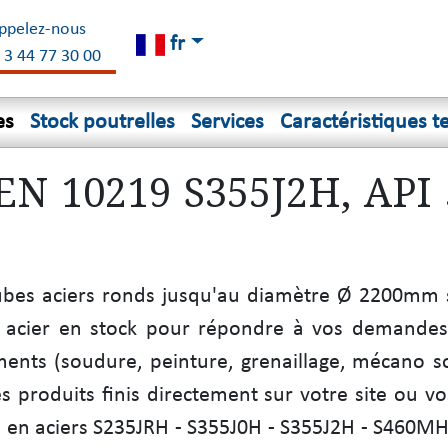
ppelez-nous
fr
 3 44 77 30 00
es
Stock poutrelles
Services
Caractéristiques t
(EN 10219 S355J2H, API 
bes aciers ronds jusqu'au diamètre Ø 2200mm sur
 acier en stock pour répondre à vos demandes 
ents (soudure, peinture, grenaillage, mécano s
des produits finis directement sur votre site ou v
9 en aciers S235JRH - S355J0H - S355J2H - S460MH 