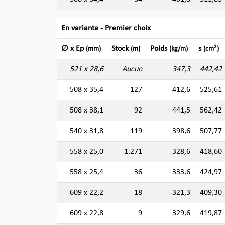
En variante - Premier choix
2
∅ x Ep
Stock
Poids
s
(mm)
(m)
(kg/m)
(cm
)
521 x 28,6
Aucun
347,3
442,42
508 x 35,4
127
412,6
525,61
508 x 38,1
92
441,5
562,42
540 x 31,8
119
398,6
507,77
558 x 25,0
1.271
328,6
418,60
558 x 25,4
36
333,6
424,97
609 x 22,2
18
321,3
409,30
609 x 22,8
9
329,6
419,87