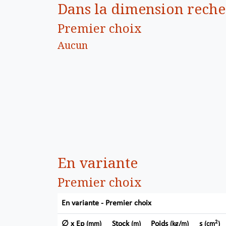
Dans la dimension rech
Premier choix
Aucun
En variante
Premier choix
En variante - Premier choix
2
∅ x Ep
Stock
Poids
s
(mm)
(m)
(kg/m)
(cm
)