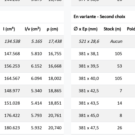
En variante - Second choix
4
3
I
I/v
ρ
∅ x Ep
Stock
Poi
(cm
)
(cm
)
(cm)
(mm)
(m)
134.538
5.165
17,438
521 x 28,6
Aucun
147.568
5.810
16,755
381 x 38,1
105
156.253
6.152
16,668
381 x 39,5
53
164.567
6.094
18,002
381 x 40,0
105
148.977
5.340
18,865
381 x 42,5
7
151.028
5.414
18,851
381 x 43,5
14
176.422
5.793
20,761
381 x 45,0
8
180.623
5.932
20,740
381 x 47,5
26