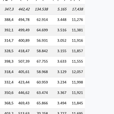
347,3
442,42
134.538
5.165
17,438
388,4
494,78
62.914
3.448
11,276
392,1
499,49
64.699
3.516
11,381
314,7
400,89
56.931
3.052
11,916
328,5
418,47
58.842
3.155
11,857
398,3
507,39
67.755
3.633
11,555
318,4
405,61
58.968
3.129
12,057
332,4
423,44
60.959
3.234
11,998
350,6
446,62
63.474
3.367
11,921
368,5
469,43
65.866
3.494
11,845
403,2
513,63
70.258
3.727
11,695