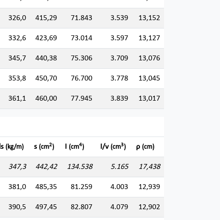
326,0
415,29
71.843
3.539
13,152
332,6
423,69
73.014
3.597
13,127
345,7
440,38
75.306
3.709
13,076
353,8
450,70
76.700
3.778
13,045
361,1
460,00
77.945
3.839
13,017
2
4
3
ds
s
I
I/v
ρ
(kg/m)
(cm
)
(cm
)
(cm
)
(cm)
347,3
442,42
134.538
5.165
17,438
381,0
485,35
81.259
4.003
12,939
390,5
497,45
82.807
4.079
12,902