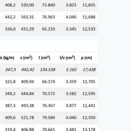
408,2
520,00
72.840
3.823
11,835
442,2
563,31
76.963
4.040
11,688
326,0
415,29
65.233
3.345
12,533
2
4
3
ds
s
I
I/v
ρ
(kg/m)
(cm
)
(cm
)
(cm
)
(cm)
347,3
442,42
134.538
5.165
17,438
321,8
409,94
66.174
3.359
12,705
349,2
444,84
70.572
3.582
12,595
387,3
493,38
76.367
3.877
12,441
409,6
521,78
79.584
4.040
12,350
319,4
406,88
70.661
3.481
13,178