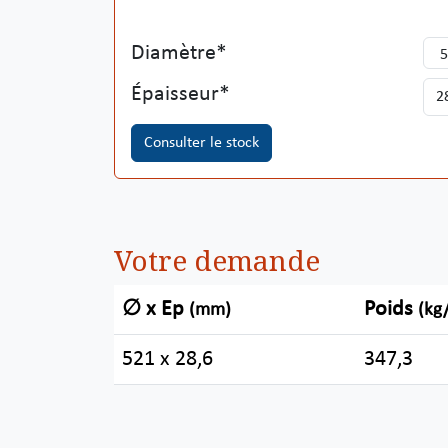
Diamètre
Épaisseur
Consulter le stock
Votre demande
∅ x Ep
Poids
(mm)
(kg
521 x 28,6
347,3