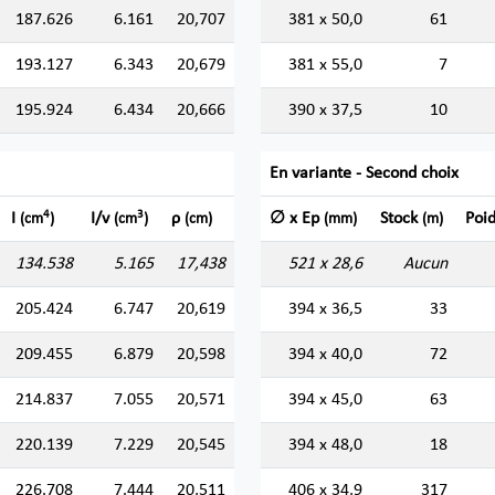
187.626
6.161
20,707
381 x 50,0
61
193.127
6.343
20,679
381 x 55,0
7
195.924
6.434
20,666
390 x 37,5
10
En variante - Second choix
4
3
I
I/v
ρ
∅ x Ep
Stock
Poi
(cm
)
(cm
)
(cm)
(mm)
(m)
134.538
5.165
17,438
521 x 28,6
Aucun
205.424
6.747
20,619
394 x 36,5
33
209.455
6.879
20,598
394 x 40,0
72
214.837
7.055
20,571
394 x 45,0
63
220.139
7.229
20,545
394 x 48,0
18
226.708
7.444
20,511
406 x 34,9
317