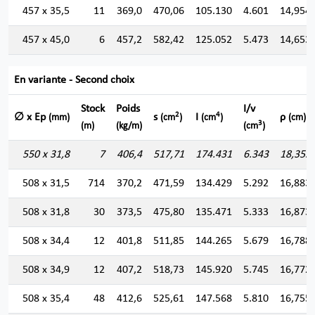
457 x 35,5
11
369,0
470,06
105.130
4.601
14,954
457 x 45,0
6
457,2
582,42
125.052
5.473
14,653
En variante - Second choix
Stock
Poids
I/v
2
4
∅ x Ep
s
I
ρ
(mm)
(cm
)
(cm
)
(cm)
3
(m)
(kg/m)
(cm
)
550 x 31,8
7
406,4
517,71
174.431
6.343
18,355
508 x 31,5
714
370,2
471,59
134.429
5.292
16,883
508 x 31,8
30
373,5
475,80
135.471
5.333
16,873
508 x 34,4
12
401,8
511,85
144.265
5.679
16,788
508 x 34,9
12
407,2
518,73
145.920
5.745
16,772
508 x 35,4
48
412,6
525,61
147.568
5.810
16,755