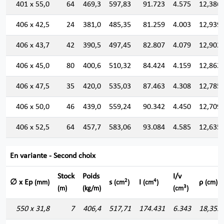
401 x 55,0
64
469,3
597,83
91.723
4.575
12,386
406 x 42,5
24
381,0
485,35
81.259
4.003
12,939
406 x 43,7
42
390,5
497,45
82.807
4.079
12,902
406 x 45,0
80
400,6
510,32
84.424
4.159
12,862
406 x 47,5
35
420,0
535,03
87.463
4.308
12,785
406 x 50,0
46
439,0
559,24
90.342
4.450
12,709
406 x 52,5
64
457,7
583,06
93.084
4.585
12,635
En variante - Second choix
Stock
Poids
I/v
2
4
∅ x Ep
s
I
ρ
(mm)
(cm
)
(cm
)
(cm)
3
(m)
(kg/m)
(cm
)
550 x 31,8
7
406,4
517,71
174.431
6.343
18,355