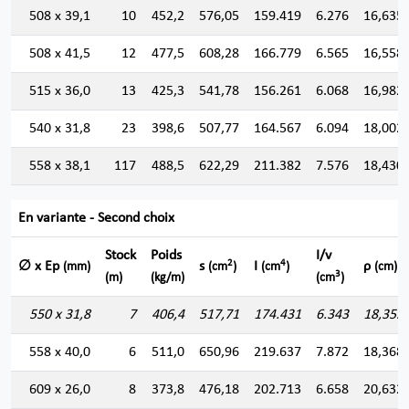
508 x 39,1
10
452,2
576,05
159.419
6.276
16,635
508 x 41,5
12
477,5
608,28
166.779
6.565
16,558
515 x 36,0
13
425,3
541,78
156.261
6.068
16,982
540 x 31,8
23
398,6
507,77
164.567
6.094
18,002
558 x 38,1
117
488,5
622,29
211.382
7.576
18,430
En variante - Second choix
Stock
Poids
I/v
2
4
∅ x Ep
s
I
ρ
(mm)
(cm
)
(cm
)
(cm)
3
(m)
(kg/m)
(cm
)
550 x 31,8
7
406,4
517,71
174.431
6.343
18,355
558 x 40,0
6
511,0
650,96
219.637
7.872
18,368
609 x 26,0
8
373,8
476,18
202.713
6.658
20,632