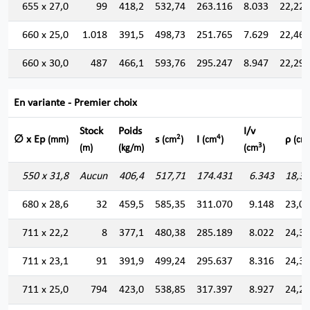
655 x 27,0
99
418,2
532,74
263.116
8.033
22,223
660 x 25,0
1.018
391,5
498,73
251.765
7.629
22,468
660 x 30,0
487
466,1
593,76
295.247
8.947
22,299
En variante - Premier choix
Stock
Poids
I/v
2
4
∅ x Ep
s
I
ρ
(mm)
(cm
)
(cm
)
(cm
3
(m)
(kg/m)
(cm
)
550 x 31,8
Aucun
406,4
517,71
174.431
6.343
18,3
680 x 28,6
32
459,5
585,35
311.070
9.148
23,0
711 x 22,2
8
377,1
480,38
285.189
8.022
24,3
711 x 23,1
91
391,9
499,24
295.637
8.316
24,3
711 x 25,0
794
423,0
538,85
317.397
8.927
24,2