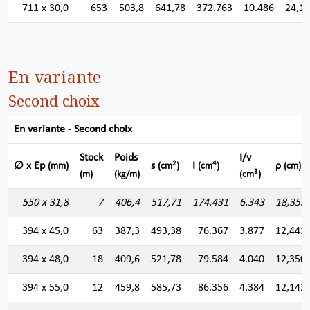
711 x 30,0
653
503,8
641,78
372.763
10.486
24,1
En variante
Second choix
En variante - Second choix
Stock
Poids
I/v
2
4
∅ x Ep
s
I
ρ
(mm)
(cm
)
(cm
)
(cm)
3
(m)
(kg/m)
(cm
)
550 x 31,8
7
406,4
517,71
174.431
6.343
18,355
394 x 45,0
63
387,3
493,38
76.367
3.877
12,441
394 x 48,0
18
409,6
521,78
79.584
4.040
12,350
394 x 55,0
12
459,8
585,73
86.356
4.384
12,142