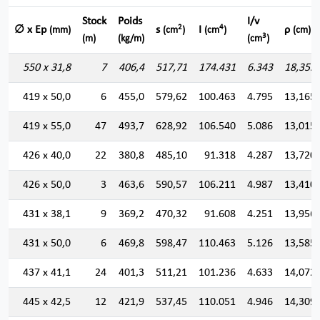
Stock
Poids
I/v
2
4
∅ x Ep
s
I
ρ
(mm)
(cm
)
(cm
)
(cm)
3
(m)
(kg/m)
(cm
)
550 x 31,8
7
406,4
517,71
174.431
6.343
18,355
419 x 50,0
6
455,0
579,62
100.463
4.795
13,165
419 x 55,0
47
493,7
628,92
106.540
5.086
13,015
426 x 40,0
22
380,8
485,10
91.318
4.287
13,720
426 x 50,0
3
463,6
590,57
106.211
4.987
13,410
431 x 38,1
9
369,2
470,32
91.608
4.251
13,956
431 x 50,0
6
469,8
598,47
110.463
5.126
13,585
437 x 41,1
24
401,3
511,21
101.236
4.633
14,072
445 x 42,5
12
421,9
537,45
110.051
4.946
14,309