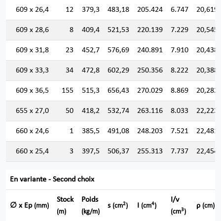
609 x 26,4
12
379,3
483,18
205.424
6.747
20,619
609 x 28,6
8
409,4
521,53
220.139
7.229
20,545
609 x 31,8
23
452,7
576,69
240.891
7.910
20,438
609 x 33,3
34
472,8
602,29
250.356
8.222
20,388
609 x 36,5
155
515,3
656,43
270.029
8.869
20,282
655 x 27,0
50
418,2
532,74
263.116
8.033
22,223
660 x 24,6
1
385,5
491,08
248.203
7.521
22,481
660 x 25,4
3
397,5
506,37
255.313
7.737
22,454
En variante - Second choix
Stock
Poids
I/v
2
4
∅ x Ep
s
I
ρ
(mm)
(cm
)
(cm
)
(cm)
3
(m)
(kg/m)
(cm
)