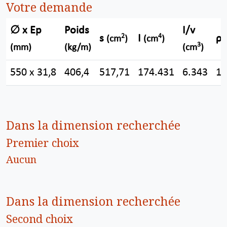
Votre demande
∅ x Ep
Poids
I/v
2
4
s
I
ρ
(cm
)
(cm
)
3
(mm)
(kg/m)
(cm
)
550 x 31,8
406,4
517,71
174.431
6.343
18
Dans la dimension recherchée
Premier choix
Aucun
Dans la dimension recherchée
Second choix