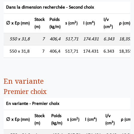
Dans la dimension recherchée - Second choix
Stock
Poids
I/v
2
4
∅ x Ep
s
I
ρ
(mm)
(cm
)
(cm
)
(cm)
3
(m)
(kg/m)
(cm
)
550 x 31,8
7
406,4
517,71
174.431
6.343
18,355
550 x 31,8
7
406,4
517,71
174.431
6.343
18,355
En variante
Premier choix
En variante - Premier choix
Stock
Poids
I/v
2
4
∅ x Ep
s
I
ρ
(mm)
(cm
)
(cm
)
(cm)
3
(m)
(kg/m)
(cm
)