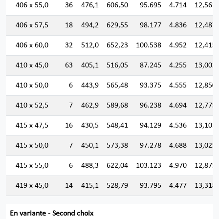
406 x 55,0
36
476,1
606,50
95.695
4.714
12,561
406 x 57,5
18
494,2
629,55
98.177
4.836
12,487
406 x 60,0
32
512,0
652,23
100.538
4.952
12,415
410 x 45,0
63
405,1
516,05
87.245
4.255
13,002
410 x 50,0
6
443,9
565,48
93.375
4.555
12,850
410 x 52,5
7
462,9
589,68
96.238
4.694
12,775
415 x 47,5
16
430,5
548,41
94.129
4.536
13,101
415 x 50,0
7
450,1
573,38
97.278
4.688
13,025
415 x 55,0
6
488,3
622,04
103.123
4.970
12,875
419 x 45,0
14
415,1
528,79
93.795
4.477
13,318
En variante - Second choix