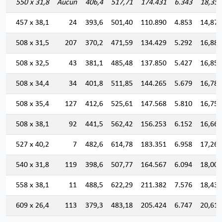
550 x 31,8
Aucun
406,4
517,71
174.431
6.343
18,355
457 x 38,1
24
393,6
501,40
110.890
4.853
14,871
508 x 31,5
207
370,2
471,59
134.429
5.292
16,883
508 x 32,5
43
381,1
485,48
137.850
5.427
16,850
508 x 34,4
34
401,8
511,85
144.265
5.679
16,788
508 x 35,4
127
412,6
525,61
147.568
5.810
16,755
508 x 38,1
92
441,5
562,42
156.253
6.152
16,668
527 x 40,2
7
482,6
614,78
183.351
6.958
17,269
540 x 31,8
119
398,6
507,77
164.567
6.094
18,002
558 x 38,1
11
488,5
622,29
211.382
7.576
18,430
609 x 26,4
113
379,3
483,18
205.424
6.747
20,619