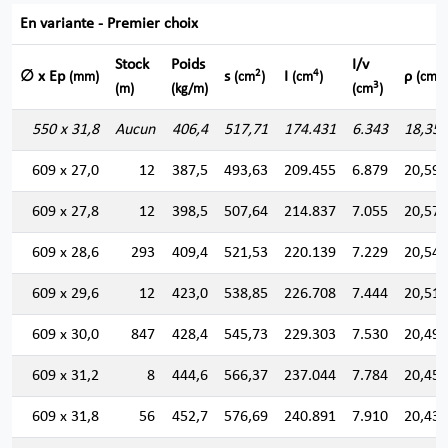
En variante - Premier choix
Stock
Poids
I/v
2
4
∅ x Ep
s
I
ρ
(mm)
(cm
)
(cm
)
(cm)
3
(m)
(kg/m)
(cm
)
550 x 31,8
Aucun
406,4
517,71
174.431
6.343
18,355
609 x 27,0
12
387,5
493,63
209.455
6.879
20,598
609 x 27,8
12
398,5
507,64
214.837
7.055
20,571
609 x 28,6
293
409,4
521,53
220.139
7.229
20,545
609 x 29,6
12
423,0
538,85
226.708
7.444
20,511
609 x 30,0
847
428,4
545,73
229.303
7.530
20,498
609 x 31,2
8
444,6
566,37
237.044
7.784
20,458
609 x 31,8
56
452,7
576,69
240.891
7.910
20,438